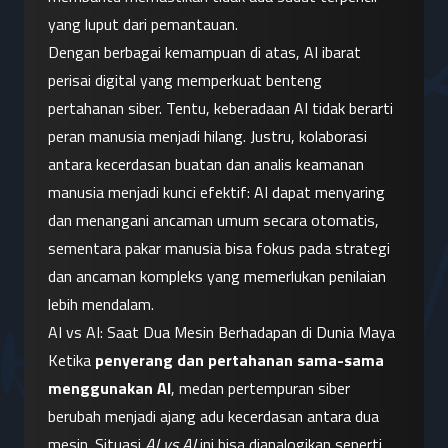
yang luput dari pemantauan.
Dengan berbagai kemampuan di atas, AI ibarat 
perisai digital yang memperkuat benteng 
pertahanan siber. Tentu, keberadaan AI tidak berarti 
peran manusia menjadi hilang. Justru, kolaborasi 
antara kecerdasan buatan dan analis keamanan 
manusia menjadi kunci efektif: AI dapat menyaring 
dan menangani ancaman umum secara otomatis, 
sementara pakar manusia bisa fokus pada strategi 
dan ancaman kompleks yang memerlukan penilaian 
lebih mendalam.
AI vs AI: Saat Dua Mesin Berhadapan di Dunia Maya
Ketika 
penyerang dan pertahanan sama-sama 
menggunakan AI
, medan pertempuran siber 
berubah menjadi ajang adu kecerdasan antara dua 
mesin. Situasi 
AI vs AI
 ini bisa dianalogikan seperti 