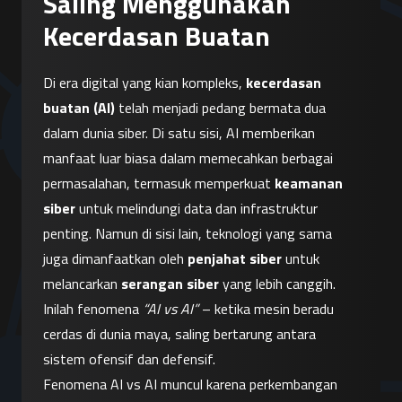
Saling Menggunakan
Kecerdasan Buatan
Di era digital yang kian kompleks, 
kecerdasan 
buatan (AI)
 telah menjadi pedang bermata dua 
dalam dunia siber. Di satu sisi, AI memberikan 
manfaat luar biasa dalam memecahkan berbagai 
permasalahan, termasuk memperkuat 
keamanan 
siber
 untuk melindungi data dan infrastruktur 
penting. Namun di sisi lain, teknologi yang sama 
juga dimanfaatkan oleh 
penjahat siber
 untuk 
melancarkan 
serangan siber
 yang lebih canggih. 
Inilah fenomena 
“AI vs AI”
 – ketika mesin beradu 
cerdas di dunia maya, saling bertarung antara 
sistem ofensif dan defensif.
Fenomena AI vs AI muncul karena perkembangan 