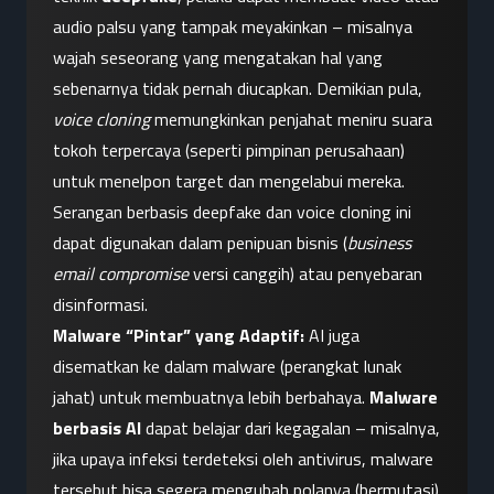
audio palsu yang tampak meyakinkan – misalnya 
wajah seseorang yang mengatakan hal yang 
sebenarnya tidak pernah diucapkan. Demikian pula, 
voice cloning
 memungkinkan penjahat meniru suara 
tokoh terpercaya (seperti pimpinan perusahaan) 
untuk menelpon target dan mengelabui mereka. 
Serangan berbasis deepfake dan voice cloning ini 
dapat digunakan dalam penipuan bisnis (
business 
email compromise
 versi canggih) atau penyebaran 
disinformasi.
Malware “Pintar” yang Adaptif:
 AI juga 
disematkan ke dalam malware (perangkat lunak 
jahat) untuk membuatnya lebih berbahaya. 
Malware 
berbasis AI
 dapat belajar dari kegagalan – misalnya, 
jika upaya infeksi terdeteksi oleh antivirus, malware 
tersebut bisa segera mengubah polanya (bermutasi) 