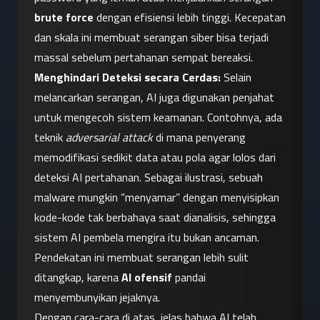
brute force
 dengan efisiensi lebih tinggi. Kecepatan 
dan skala ini membuat serangan siber bisa terjadi 
massal sebelum pertahanan sempat bereaksi.
Menghindari Deteksi secara Cerdas:
 Selain 
melancarkan serangan, AI juga digunakan penjahat 
untuk mengecoh sistem keamanan. Contohnya, ada 
teknik 
adversarial attack
 di mana penyerang 
memodifikasi sedikit data atau pola agar lolos dari 
deteksi AI pertahanan. Sebagai ilustrasi, sebuah 
malware mungkin “menyamar” dengan menyisipkan 
kode-kode tak berbahaya saat dianalisis, sehingga 
sistem AI pembela mengira itu bukan ancaman. 
Pendekatan ini membuat serangan lebih sulit 
ditangkap, karena 
AI ofensif
 pandai 
menyembunyikan jejaknya.
Dengan cara-cara di atas, jelas bahwa AI telah 