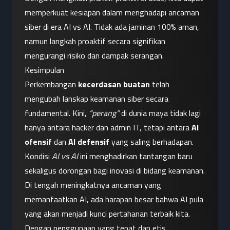
memperkuat kesiapan dalam menghadapi ancaman 
siber di era AI vs AI. Tidak ada jaminan 100% aman, 
namun langkah proaktif secara signifikan 
mengurangi risiko dan dampak serangan.
Kesimpulan
Perkembangan 
kecerdasan buatan
 telah 
mengubah lanskap keamanan siber secara 
fundamental. Kini, 
“perang”
 di dunia maya tidak lagi 
hanya antara hacker dan admin IT, tetapi antara 
AI 
ofensif
 dan 
AI defensif
 yang saling berhadapan. 
Kondisi 
AI vs AI
 ini menghadirkan tantangan baru 
sekaligus dorongan bagi inovasi di bidang keamanan.
Di tengah meningkatnya ancaman yang 
memanfaatkan AI, ada harapan besar bahwa AI pula 
yang akan menjadi kunci pertahanan terbaik kita. 
Dengan penggunaan yang tepat dan etis, 