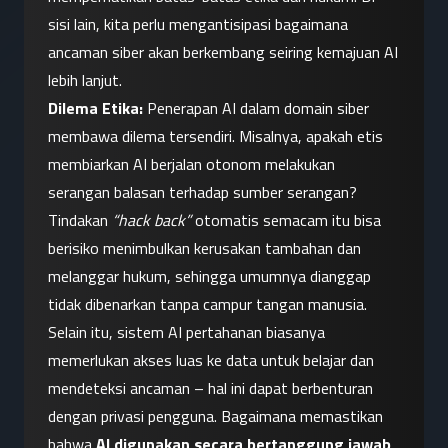
sisi lain, kita perlu mengantisipasi bagaimana 
ancaman siber akan berkembang seiring kemajuan AI 
lebih lanjut.
Dilema Etika:
 Penerapan AI dalam domain siber 
membawa dilema tersendiri. Misalnya, apakah etis 
membiarkan AI berjalan otonom melakukan 
serangan balasan terhadap sumber serangan? 
Tindakan 
“hack back”
 otomatis semacam itu bisa 
berisiko menimbulkan kerusakan tambahan dan 
melanggar hukum, sehingga umumnya dianggap 
tidak dibenarkan tanpa campur tangan manusia. 
Selain itu, sistem AI pertahanan biasanya 
memerlukan akses luas ke data untuk belajar dan 
mendeteksi ancaman – hal ini dapat berbenturan 
dengan privasi pengguna. Bagaimana memastikan 
bahwa 
AI digunakan secara bertanggung jawab