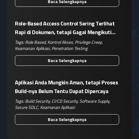
Baca Selengkapnya
Role-Based Access Control Sering Terlihat
Rapi di Dokumen, tetapi Gagal Mengikuti
Operasional Nyata
Tags:
Role Based
,
Kontrol Akses
,
Privilege Creep
,
Keamanan Aplikasi
,
Penetration Testing
Baca Selengkapnya
Aplikasi Anda Mungkin Aman, tetapi Proses
Build-nya Belum Tentu Dapat Dipercaya
Tags:
Build Security
,
CI/CD Security
,
Software Supply
,
Secure SDLC
,
Keamanan Aplikasi
Baca Selengkapnya