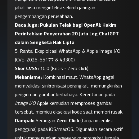
jahat bisa menginfeksi seluruh jaringan 
pengembangan perusahaan.
Baca Juga: 
Pukulan Telak bagi OpenAI: Hakim 
Perintahkan Penyerahan 20 Juta Log ChatGPT 
dalam Sengketa Hak Cipta
5. Rantai Eksploitasi WhatsApp & Apple Image I/O 
(CVE-2025-55177 & 43300)
Skor CVSS:
 10.0 (Kritis - Zero Click)
Mekanisme:
 Kombinasi maut. WhatsApp gagal 
memvalidasi sinkronisasi perangkat, memungkinkan 
pengiriman gambar berbahaya. Kerentanan pada 
Image I/O
 Apple kemudian memproses gambar 
tersebut, memicu eksekusi kode saat memori rusak.
Dampak:
 Serangan 
Zero-Click
 (tanpa interaksi 
pengguna) pada iOS/macOS. Digunakan secara aktif 
untuk menyusupkan 
spyware
 ke perangkat jurnalis 