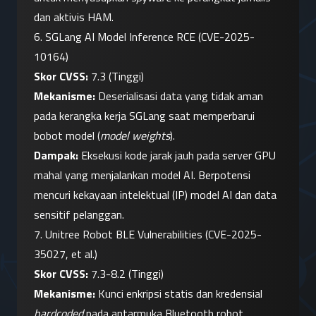
dan aktivis HAM.
6. SGLang AI Model Inference RCE (CVE-2025-
10164)
Skor CVSS:
 7.3 (Tinggi)
Mekanisme:
 Deserialisasi data yang tidak aman 
pada kerangka kerja SGLang saat memperbarui 
bobot model (
model weights
).
Dampak:
 Eksekusi kode jarak jauh pada server GPU 
mahal yang menjalankan model AI. Berpotensi 
mencuri kekayaan intelektual (IP) model AI dan data 
sensitif pelanggan.
7. Unitree Robot BLE Vulnerabilities (CVE-2025-
35027, et al.)
Skor CVSS:
 7.3-8.2 (Tinggi)
Mekanisme:
 Kunci enkripsi statis dan kredensial 
hardcoded
 pada antarmuka Bluetooth robot.