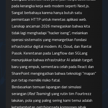
pada kerangka kerja web modern seperti Next.js. 
Sangat berbahaya karena hanya butuh satu 
permintaan HTTP untuk meretas aplikasi web.
Lanskap ancaman 2026 menegaskan bahwa kita 
tidak lagi menghadapi "hacker iseng", melainkan 
operasi sistematis yang menargetkan fondasi 
infrastruktur digital modern: AI, Cloud, dan Rantai 
Pasok. Kerentanan pada Langflow dan SGLang 
menunjukkan bahwa infrastruktur AI adalah target 
baru yang empuk, sementara celah pada React dan 
SharePoint mengingatkan bahwa teknologi "mapan" 
pun tetap memiliki risiko fatal.
Berdasarkan temuan lapangan dari simulasi 
serangan (
Red Teaming
) yang rutin tim Fourtrezz 
lakukan, pola yang paling sering kami temui adalah 
keterlambatan 
patching
 pada komponen pihak 