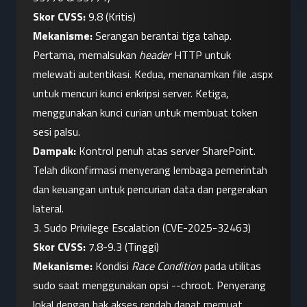
Skor CVSS:
 9.8 (Kritis)
Mekanisme:
 Serangan berantai tiga tahap. 
Pertama, memalsukan 
header
 HTTP untuk 
melewati autentikasi. Kedua, menanamkan file .aspx 
untuk mencuri kunci enkripsi server. Ketiga, 
menggunakan kunci curian untuk membuat token 
sesi palsu.
Dampak:
 Kontrol penuh atas server SharePoint. 
Telah dikonfirmasi menyerang lembaga pemerintah 
dan keuangan untuk pencurian data dan pergerakan 
lateral.
3. Sudo Privilege Escalation (CVE-2025-32463)
Skor CVSS:
 7.8-9.3 (Tinggi)
Mekanisme:
 Kondisi 
Race Condition
 pada utilitas 
sudo saat menggunakan opsi --chroot. Penyerang 
lokal dengan hak akses rendah dapat memuat 