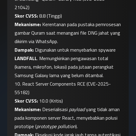
21042)
Skor CVSS:
 8.8 (Tinggi)
Mekanisme:
 Kerentanan pada pustaka pemrosesan 
gambar Quram saat menangani file DNG jahat yang 
dikirim via WhatsApp.
Dampak:
 Digunakan untuk menyebarkan spyware 
LANDFALL
. Memungkinkan pengawasan total 
(kamera, mikrofon, lokasi) pada jutaan perangkat 
Samsung Galaxy lama yang belum ditambal.
10. React Server Components RCE (CVE-2025-
55182)
Skor CVSS:
 10.0 (Kritis)
Mekanisme:
 Deserialisasi 
payload
 yang tidak aman 
pada komponen server React, menyebabkan polusi 
prototipe (
prototype pollution
).
Dampak:
 Eksekusi kode jarak jauh tanpa autentikasi 