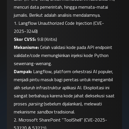
mencuri data pemerintah, hingga memata-matai 
jurnalis. Berikut adalah analisis mendalamnya.
1. Langflow Unauthorized Code Injection (CVE-
2025-3248)
Skor CVSS:
 9.8 (Kritis)
Mekanisme:
 Celah validasi kode pada API endpoint 
validate/code memungkinkan injeksi kode Python 
sewenang-wenang.
Dampak:
 Langflow, platform orkestrasi AI populer, 
menjadi pintu masuk bagi peretas untuk mengambil 
alih seluruh infrastruktur aplikasi AI. Eksploitasi ini 
sangat berbahaya karena kode jahat dieksekusi saat 
proses 
parsing
 (sebelum dijalankan), melewati 
mekanisme 
sandbox
 tradisional.
2. Microsoft SharePoint "ToolShell" (CVE-2025-
53770 & 53771)