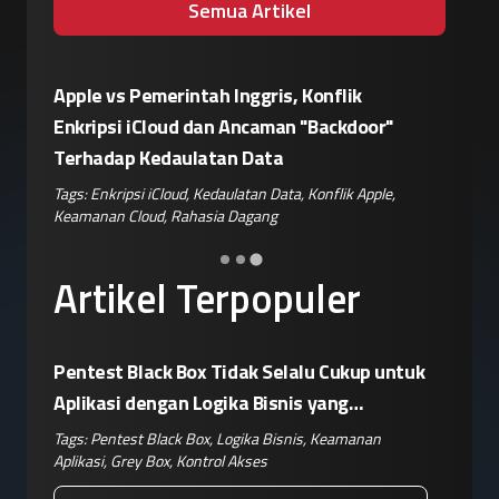
Semua Artikel
Eskalasi Perang Teknologi, China
Patroli 
or"
Siapkan Retaliasi Terhadap Kebijakan
Kampany
Pemblokiran Robot dan Inverter oleh AS
Jelang 
ple
,
Tags:
Perang Teknologi
,
Kebijakan AS
,
Retaliasi China
,
Tags:
Disin
Keamanan IoT
,
Risiko Pasok
Hoaks
,
Ris
Artikel Terpopuler
Pentest Black Box Tidak Selalu Cukup untuk
Aplikasi dengan Logika Bisnis yang
Kompleks
Tags:
Pentest Black Box
,
Logika Bisnis
,
Keamanan
Aplikasi
,
Grey Box
,
Kontrol Akses