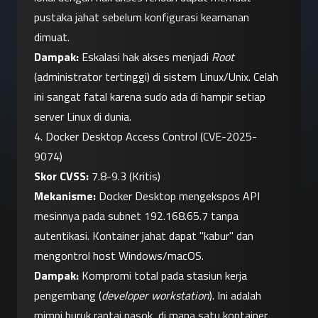
pustaka jahat sebelum konfigurasi keamanan 
dimuat.
Dampak:
 Eskalasi hak akses menjadi 
Root
(administrator tertinggi) di sistem Linux/Unix. Celah 
ini sangat fatal karena sudo ada di hampir setiap 
server Linux di dunia.
4. Docker Desktop Access Control (CVE-2025-
9074)
Skor CVSS:
 7.8-9.3 (Kritis)
Mekanisme:
 Docker Desktop mengekspos API 
mesinnya pada subnet 192.168.65.7 tanpa 
autentikasi. Kontainer jahat dapat "kabur" dan 
mengontrol host Windows/macOS.
Dampak:
 Kompromi total pada stasiun kerja 
pengembang (
developer workstation
). Ini adalah 
mimpi buruk rantai pasok, di mana satu kontainer 