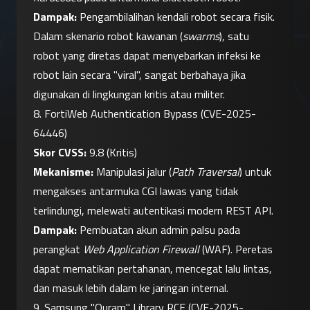
Dampak:
 Pengambilalihan kendali robot secara fisik. 
Dalam skenario robot kawanan (
swarms
), satu 
robot yang diretas dapat menyebarkan infeksi ke 
robot lain secara "viral", sangat berbahaya jika 
digunakan di lingkungan kritis atau militer.
8. FortiWeb Authentication Bypass (CVE-2025-
64446)
Skor CVSS:
 9.8 (Kritis)
Mekanisme:
 Manipulasi jalur (
Path Traversal
) untuk 
mengakses antarmuka CGI lawas yang tidak 
terlindungi, melewati autentikasi modern REST API.
Dampak:
 Pembuatan akun admin palsu pada 
perangkat 
Web Application Firewall
 (WAF). Peretas 
dapat mematikan pertahanan, mencegat lalu lintas, 
dan masuk lebih dalam ke jaringan internal.
9. Samsung "Quram" Library RCE (CVE-2025-