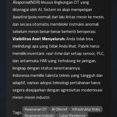
Response
(NDR) khusus lingkungan OT yang 
ditenagai oleh AI. Sistem ini akan mempelajari 
baseline
 (pola normal) dari lalu lintas mesin ke mesin, 
dan secara otomatis memblokir instruksi anomali 
sebelum mesin benar-benar berhenti beroperasi.
Visibilitas Aset Menyeluruh:
 Anda tidak bisa 
melindungi apa yang tidak Anda lihat. Pabrik harus 
memiliki inventaris 
real-time
 dari setiap sensor, PLC, 
dan antarmuka HMI yang terhubung ke jaringan, 
lengkap dengan status kerentanannya.
Indonesia memiliki talenta teknis yang tangguh dan 
adaptif, namun adopsi teknologi pertahanan harus 
segera disejajarkan dengan agresivitas modernisasi 
mesin-mesin industri.
Keamanan OT
AI Ofensif
Infrastruktur Kritis
Tags:
Keamanan Industri
Cyber Resilience