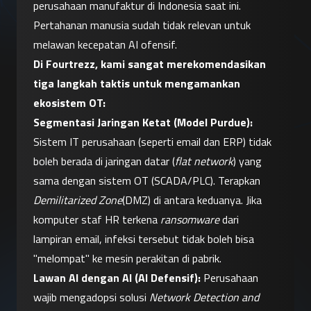
perusahaan manufaktur di Indonesia saat ini. 
Pertahanan manusia sudah tidak relevan untuk 
melawan kecepatan AI ofensif.
Di Fourtrezz, kami sangat merekomendasikan 
tiga langkah taktis untuk mengamankan 
ekosistem OT:
Segmentasi Jaringan Ketat (Model Purdue):
Sistem IT perusahaan (seperti email dan ERP) tidak 
boleh berada di jaringan datar (
flat network
) yang 
sama dengan sistem OT (SCADA/PLC). Terapkan 
Demilitarized Zone
(DMZ) di antara keduanya. Jika 
komputer staf HR terkena 
ransomware
 dari 
lampiran email, infeksi tersebut tidak boleh bisa 
"melompat" ke mesin perakitan di pabrik.
Lawan AI dengan AI (AI Defensif):
 Perusahaan 
wajib mengadopsi solusi 
Network Detection and 