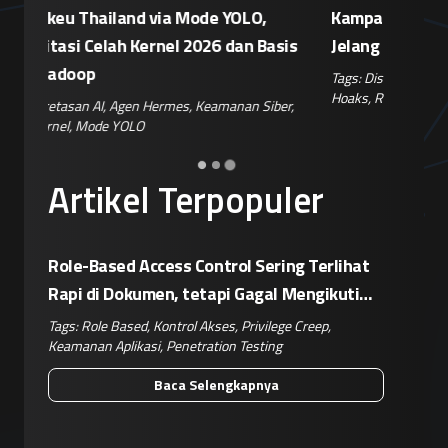
Kampanye Disinformasi Hoaks di TikTok
Enkrips
is
Jelang 17 Agustus
Terhada
Tags:
Disinformasi TikTok
,
Patroli Siber
,
Penanganan
Tags:
Enkri
Hoaks
,
Risiko Digital
,
Reputasi Merek
Keamanan 
er
,
Artikel Terpopuler
Role-Based Access Control Sering Terlihat
Rapi di Dokumen, tetapi Gagal Mengikuti
Operasional Nyata
Tags:
Role Based
,
Kontrol Akses
,
Privilege Creep
,
Keamanan Aplikasi
,
Penetration Testing
Baca Selengkapnya