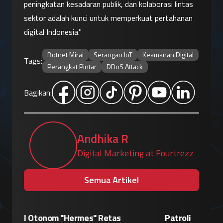
peningkatan kesadaran publik, dan kolaborasi lintas 
sektor adalah kunci untuk memperkuat pertahanan 
digital Indonesia."
Botnet Mirai
Serangan IoT
Keamanan Digital
Tags:
Perangkat Pintar
DDoS Attack
Bagikan:
Andhika R
Digital Marketing at Fourtrezz
Semua Artikel
Patroli Siber Polda Metro Jaya Netralisir
Apple vs