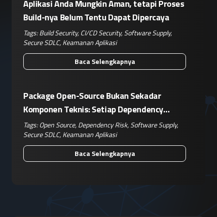
Aplikasi Anda Mungkin Aman, tetapi Proses
Build-nya Belum Tentu Dapat Dipercaya
Tags:
Build Security
,
CI/CD Security
,
Software Supply
,
Secure SDLC
,
Keamanan Aplikasi
Baca Selengkapnya
Package Open-Source Bukan Sekadar
Komponen Teknis: Setiap Dependency
Adalah Keputusan Risiko Bisnis
Tags:
Open Source
,
Dependency Risk
,
Software Supply
,
Secure SDLC
,
Keamanan Aplikasi
Baca Selengkapnya