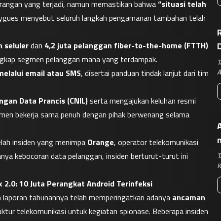
serangan yang terjadi, namun memastikan bahwa 
“situasi telah 
ouygues menyebut seluruh langkah pengamanan tambahan telah 
R
 seluler
 dan 
4,2 juta pelanggan fiber-to-the-home (FTTH)
ungkap segmen pelanggan mana yang terdampak.
T
A
 melalui email atau SMS
, disertai panduan tindak lanjut dari tim 
ngan Data Prancis (CNIL)
 serta mengajukan keluhan resmi 
tmen bekerja sama penuh dengan pihak berwenang selama 
A
lah insiden yang menimpa 
Orange
, operator telekomunikasi 
nya kebocoran data pelanggan, insiden berturut-turut ini 
T
K
2.0: 10 Juta Perangkat Android Terinfeksi
m laporan tahunannya telah memperingatkan adanya 
ancaman 
ktur telekomunikasi untuk kegiatan spionase. Beberapa insiden 