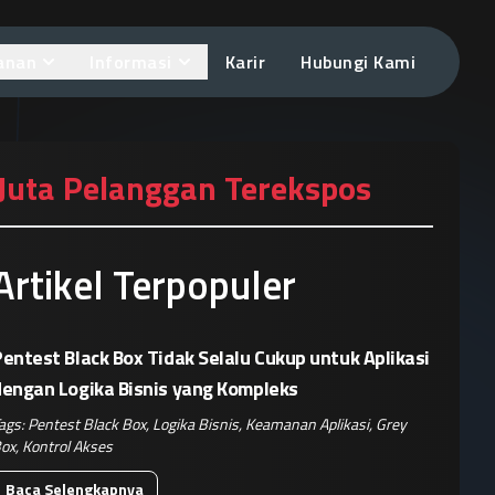
anan
Informasi
Karir
Hubungi Kami
Juta Pelanggan Terekspos
Artikel Terpopuler
entest Black Box Tidak Selalu Cukup untuk Aplikasi
dengan Logika Bisnis yang Kompleks
ags:
Pentest Black Box
,
Logika Bisnis
,
Keamanan Aplikasi
,
Grey
ox
,
Kontrol Akses
Baca Selengkapnya