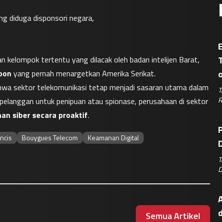
ng diduga disponsori negara,
E
kelompok tertentu yang dilacak oleh badan intelijen Barat, 
oon
 yang pernah menargetkan Amerika Serikat.
a sektor telekomunikasi tetap menjadi sasaran utama dalam 
T
R
pelanggan untuk penipuan atau spionase, perusahaan di sektor 
 siber secara proaktif
.
P
ncis
Bouygues Telecom
Keamanan Digital
D
T
D
A
Semua Artikel