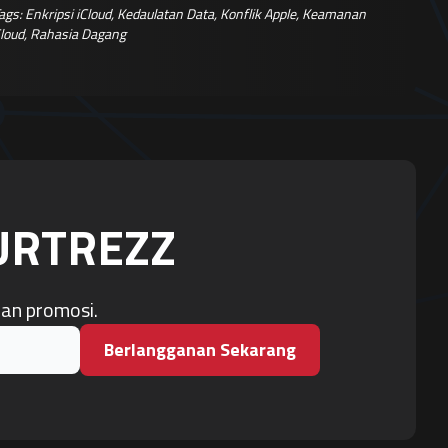
ags:
Enkripsi iCloud
,
Kedaulatan Data
,
Konflik Apple
,
Keamanan
loud
,
Rahasia Dagang
OURTREZZ
dan promosi.
Berlangganan Sekarang