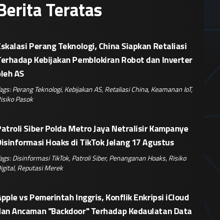
Berita Teratas
skalasi Perang Teknologi, China Siapkan Retaliasi
Terhadap Kebijakan Pemblokiran Robot dan Inverter
oleh AS
ags:
Perang Teknologi
,
Kebijakan AS
,
Retaliasi China
,
Keamanan IoT
,
isiko Pasok
atroli Siber Polda Metro Jaya Netralisir Kampanye
isinformasi Hoaks di TikTok Jelang 17 Agustus
ags:
Disinformasi TikTok
,
Patroli Siber
,
Penanganan Hoaks
,
Risiko
igital
,
Reputasi Merek
pple vs Pemerintah Inggris, Konflik Enkripsi iCloud
dan Ancaman "Backdoor" Terhadap Kedaulatan Data