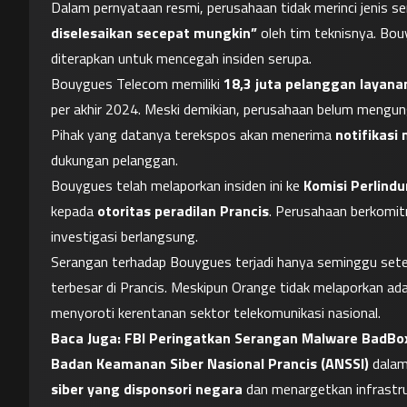
Dalam pernyataan resmi, perusahaan tidak merinci jenis 
diselesaikan secepat mungkin”
 oleh tim teknisnya. B
diterapkan untuk mencegah insiden serupa.
Bouygues Telecom memiliki 
18,3 juta pelanggan layanan
per akhir 2024. Meski demikian, perusahaan belum meng
Pihak yang datanya terekspos akan menerima 
notifikasi
dukungan pelanggan.
Bouygues telah melaporkan insiden ini ke 
Komisi Perlindu
kepada 
otoritas peradilan Prancis
. Perusahaan berkomi
investigasi berlangsung.
Serangan terhadap Bouygues terjadi hanya seminggu sete
terbesar di Prancis. Meskipun Orange tidak melaporkan ada
menyoroti kerentanan sektor telekomunikasi nasional.
Baca Juga: 
FBI Peringatkan Serangan Malware BadBox 
Badan Keamanan Siber Nasional Prancis (ANSSI)
 dala
siber yang disponsori negara
 dan menargetkan infrastru