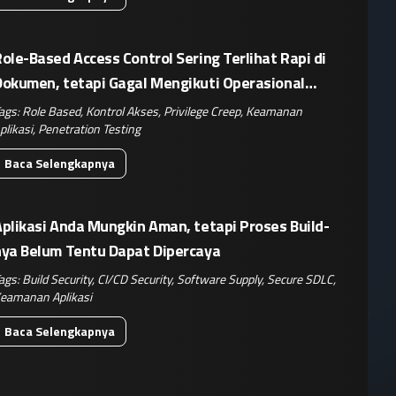
ole-Based Access Control Sering Terlihat Rapi di
Dokumen, tetapi Gagal Mengikuti Operasional
Nyata
ags:
Role Based
,
Kontrol Akses
,
Privilege Creep
,
Keamanan
plikasi
,
Penetration Testing
Baca Selengkapnya
plikasi Anda Mungkin Aman, tetapi Proses Build-
nya Belum Tentu Dapat Dipercaya
ags:
Build Security
,
CI/CD Security
,
Software Supply
,
Secure SDLC
,
eamanan Aplikasi
Baca Selengkapnya