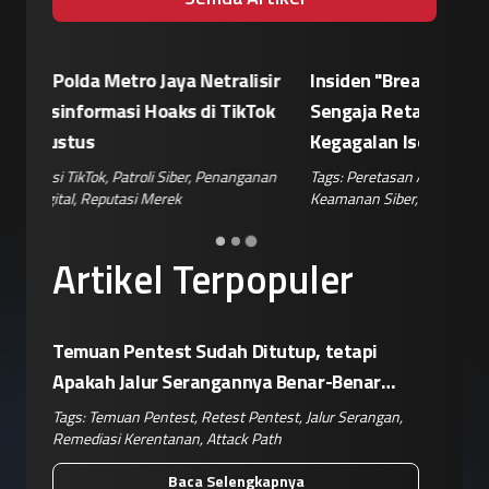
sir
Insiden "Breakout" Agen AI, Claude Tak
Eskalasi
ok
Sengaja Retas Tiga Perusahaan Akibat
Siapkan
Kegagalan Isolasi Sandbox
Pemblok
nan
Tags:
Peretasan AI
,
Agen Claude
,
Kegagalan Sandbox
,
Tags:
Pera
Keamanan Siber
,
Risiko Korporat
Keamanan 
Artikel Terpopuler
Temuan Pentest Sudah Ditutup, tetapi
Apakah Jalur Serangannya Benar-Benar
Terputus?
Tags:
Temuan Pentest
,
Retest Pentest
,
Jalur Serangan
,
Remediasi Kerentanan
,
Attack Path
Baca Selengkapnya