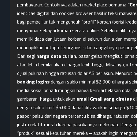
pembayaran. Contohnya adalah marketplace bernama 
“Ge
identitas digital dan cookies browser hasil infeksi malwa
bagi pembeli untuk mengunduh “profil” korban (berisi kredens
menyamar sebagai korban secara online. Sebelum akhirnya
memiliki data dari jutaan korban di seluruh dunia dan memp
menunjukkan betapa terorganisir dan canggihnya pasar gel
Dari segi 
harga data curian
, pasar gelap mengikuti prins
atau lebih bernilai akan dihargai lebih tinggi. Misalnya, inf
dijual puluhan hingga ratusan dolar AS per akun. Menurut b
banking logins
 dengan saldo minimal $2.000 dihargai seki
media sosial pribadi mungkin hanya bernilai belasan dolar 
gambaran, harga untuk akun 
email Gmail yang diretas
 d
dengan saldo limit $5.000 dapat ditawarkan seharga $100–
paspor palsu dari negara tertentu bisa dihargai ratusan do
justru relatif murah karena pasokannya melimpah. Dengan a
“produk” sesuai kebutuhan mereka – apakah ingin mengambil