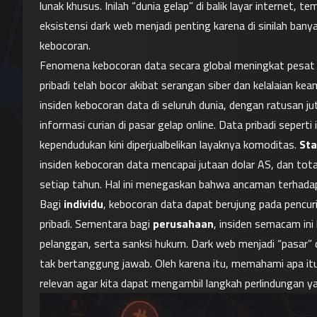
lunak khusus. Inilah “dunia gelap” di balik layar internet,
eksistensi dark web menjadi penting karena di sinilah banyak
kebocoran.
Fenomena kebocoran data secara global meningkat pesat da
pribadi telah bocor akibat serangan siber dan kelalaian ke
insiden kebocoran data di seluruh dunia, dengan ratusan jut
informasi curian di pasar gelap online. Data pribadi seperti
kependudukan kini diperjualbelikan layaknya komoditas. 
Sta
insiden kebocoran data mencapai jutaan dolar AS, dan total
setiap tahun. Hal ini menegaskan bahwa ancaman terhadap 
Bagi 
individu
, kebocoran data dapat berujung pada pencuri
pribadi. Sementara bagi 
perusahaan
, insiden semacam ini 
pelanggan, serta sanksi hukum. Dark web menjadi “pasar” d
tak bertanggung jawab. Oleh karena itu, memahami apa itu
relevan agar kita dapat mengambil langkah perlindungan y