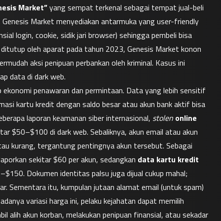
nesis Market”
 yang sempat terkenal sebagai tempat jual-beli 
re. Genesis Market menyediakan antarmuka yang user-friendly 
ial login, cookie, sidik jari browser) sehingga pembeli bisa 
 ditutup oleh aparat pada tahun 2023, Genesis Market konon 
ermudah aksi penipuan perbankan oleh kriminal. Kasus ini 
ap data di dark web.
ip ekonomi penawaran dan permintaan. Data yang lebih sensitif 
ormasi kartu kredit dengan saldo besar atau akun bank aktif bisa 
eberapa laporan keamanan siber internasional, 
stolen
online 
tar $50–$100 di dark web. Sebaliknya, akun email atau akun 
atau kurang, tergantung pentingnya akun tersebut. Sebagai 
ilaporkan sekitar $60 per akun, sedangkan 
data kartu kredit
$150. Dokumen identitas palsu juga dijual cukup mahal; 
lar. Sementara itu, kumpulan jutaan alamat email (untuk spam) 
danya variasi harga ini, pelaku kejahatan dapat memilih 
 alih akun korban, melakukan penipuan finansial, atau sekadar 