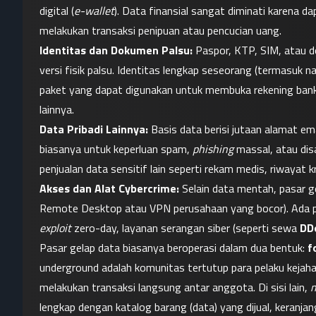
digital (
e-wallet
). Data finansial sangat diminati karena d
melakukan transaksi penipuan atau pencucian uang.
Identitas dan Dokumen Palsu:
 Paspor, KTP, SIM, atau do
versi fisik palsu. Identitas lengkap seseorang (termasuk nam
paket yang dapat digunakan untuk membuka rekening bank p
lainnya.
Data Pribadi Lainnya:
 Basis data berisi jutaan alamat ema
biasanya untuk keperluan spam, 
phishing
 massal, atau dis
penjualan data sensitif lain seperti rekam medis, riwayat 
Akses dan Alat Cybercrime:
 Selain data mentah, pasar g
exploit
 zero-day, layanan serangan siber (seperti sewa 
DD
Pasar gelap data biasanya beroperasi dalam dua bentuk: 
f
underground adalah komunitas tertutup para pelaku kejahat
melakukan transaksi langsung antar anggota. Di sisi lain, 
m
lengkap dengan katalog barang (data) yang dijual, keranjan