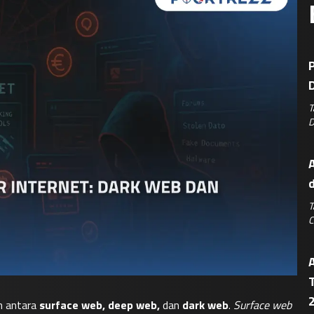
P
D
T
D
A
T
C
T
 antara 
surface web, deep web,
 dan 
dark web
. 
Surface web