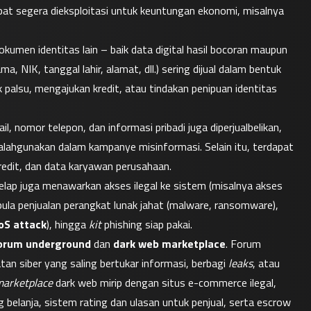
apat segera dieksploitasi untuk keuntungan ekonomi, misalnya 
kumen identitas lain – baik data digital hasil bocoran maupun 
a, NIK, tanggal lahir, alamat, dll.) sering dijual dalam bentuk 
alsu, mengajukan kredit, atau tindakan penipuan identitas 
il, nomor telepon, dan informasi pribadi juga diperjualbelikan, 
alahgunakan dalam kampanye misinformasi. Selain itu, terdapat 
kredit, dan data karyawan perusahaan.
elap juga menawarkan akses ilegal ke sistem (misalnya akses 
Remote Desktop atau VPN perusahaan yang bocor). Ada pula penjualan perangkat lunak jahat (malware, ransomware), 
oS attack
), hingga 
kit
 phishing siap pakai.
orum underground
 dan 
dark web marketplace
. Forum 
an siber yang saling bertukar informasi, berbagi 
leaks
, atau 
arketplace
 dark web mirip dengan situs e-commerce ilegal, 
g belanja, sistem rating dan ulasan untuk penjual, serta escrow 