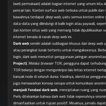
(web permukaan) adalah bagian internet yang umum kita ak
pencari lain. Konten surface web terbuka untuk publik dan 
bawahnya terdapat 
deep web
, yaitu semua konten online 
data-data yang dilindungi di balik login atau paywall, seper
dan konten situs web yang memang tidak dipublikasikan sec
internet berada di ranah deep web ini.
Dark web
 sendiri adalah subbagian khusus dari deep web
atau perangkat lunak tertentu untuk mengaksesnya. Berb
login, dark web menuntut penggunaan jaringan anonimitas 
Project)
. Melalui 
browser
 TOR, pengguna dapat terhubung 
TOR bekerja dengan mengenkripsi lalu lintas internet berlap
banyak node di seluruh dunia. Hasilnya, identitas pengguna 
juga menawarkan konsep serupa untuk komunikasi anonim.
menjadi fondasi dark web
, menciptakan ruang yang nyari
Perlu ditekankan bahwa dark web tidak sepenuhnya sinonim
dimanfaatkan untuk tujuan positif. Misalnya, jurnalis dap