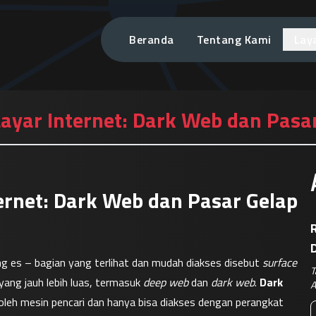
Beranda
Tentang Kami
Lay
 Layar Internet: Dark Web dan Pasa
ternet: Dark Web dan Pasar Gelap
R
ng es – bagian yang terlihat dan mudah diakses disebut 
surface 
T
ang jauh lebih luas, termasuk 
deep web
 dan 
dark web
. 
Dark 
A
 oleh mesin pencari dan hanya bisa diakses dengan perangkat 