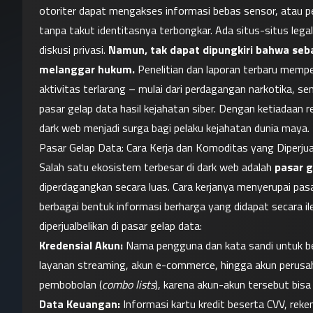
otoriter dapat mengakses informasi bebas sensor, atau p
tanpa takut identitasnya terbongkar. Ada situs-situs legal
diskusi privasi. 
Namun, tak dapat dipungkiri bahwa sebag
melanggar hukum.
 Penelitian dan laporan terbaru memper
aktivitas terlarang – mulai dari perdagangan narkotika, se
pasar gelap data hasil kejahatan siber. Dengan ketiadaan r
dark web menjadi surga bagi pelaku kejahatan dunia maya.
Pasar Gelap Data: Cara Kerja dan Komoditas yang Diperjua
Salah satu ekosistem terbesar di dark web adalah 
pasar g
diperdagangkan secara luas. Cara kerjanya menyerupai pas
berbagai bentuk informasi berharga yang didapat secara il
diperjualbelikan di pasar gelap data:
Kredensial Akun:
 Nama pengguna dan kata sandi untuk ber
layanan streaming, akun e-commerce, hingga akun perusa
pembobolan (
combo lists
), karena akun-akun tersebut bisa 
Data Keuangan:
 Informasi kartu kredit beserta CVV, reke