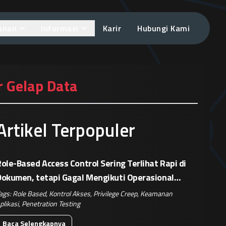
anan
Informasi
Karir
Hubungi Kami
r Gelap Data
Artikel Terpopuler
ole-Based Access Control Sering Terlihat Rapi di
Dokumen, tetapi Gagal Mengikuti Operasional
Nyata
ags:
Role Based
,
Kontrol Akses
,
Privilege Creep
,
Keamanan
plikasi
,
Penetration Testing
Baca Selengkapnya