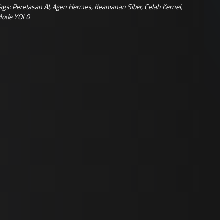
ags:
Peretasan AI
,
Agen Hermes
,
Keamanan Siber
,
Celah Kernel
,
ode YOLO