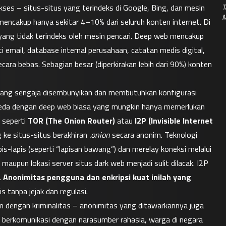
T
ses – situs-situs yang terindeks di Google, Bing, dan mesin 
M
mencakup hanya sekitar 4–10% dari seluruh konten internet. Di 
yang tidak terindeks oleh mesin pencari. Deep web mencakup 
ti email, database internal perusahaan, catatan medis digital, 
ara bebas. Sebagian besar (diperkirakan lebih dari 90%) konten 
 yang sengaja disembunyikan dan membutuhkan konfigurasi 
eda dengan deep web biasa yang mungkin hanya memerlukan 
seperti 
TOR (The Onion Router)
 atau 
I2P (Invisible Internet 
ke situs-situs berakhiran 
.onion
 secara anonim. Teknologi 
is-lapis (seperti “lapisan bawang”) dan merelay koneksi melalui 
maupun lokasi server situs dark web menjadi sulit dilacak. I2P 
 
Anonimitas pengguna dan enkripsi kuat inilah yang 
s tanpa jejak dan regulasi.
 dengan kriminalitas – anonimitas yang ditawarkannya juga 
at berkomunikasi dengan narasumber rahasia, warga di negara 