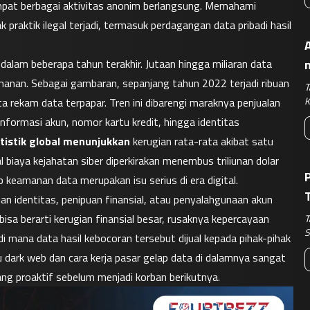
 tempat berbagai aktivitas anonim berlangsung. Memahami 
 praktik ilegal terjadi, termasuk perdagangan data pribadi hasil 
A
lam beberapa tahun terakhir. Jutaan hingga miliaran data 
amanan. Sebagai gambaran, sepanjang tahun 2022 terjadi ribuan 
T
K
a rekam data terpapar. Tren ini dibarengi maraknya penjualan 
 informasi akun, nomor kartu kredit, hingga identitas 
tistik global menunjukkan
 kerugian rata-rata akibat satu 
 biaya kejahatan siber diperkirakan menembus triliunan dolar 
keamanan data merupakan isu serius di era digital.
an identitas, penipuan finansial, atau penyalahgunaan akun 
B
bisa berarti kerugian finansial besar, rusaknya kepercayaan 
T
S
i mana data hasil kebocoran tersebut dijual kepada pihak-pihak 
 dark web dan cara kerja pasar gelap data di dalamnya sangat 
ang proaktif sebelum menjadi korban berikutnya.