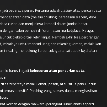
njadi beberapa peran. Pertama adalah 
hacker
 atau pencuri data 
mendapatkan data (melalui phishing, peretasan sistem, dsb). 
ta curian dan menjualnya kembali dalam jumlah besar. 
Penadah ini ibarat distributor yang mempertemukan pencuri dengan calon pembeli di forum atau marketplace. Ketiga, 
 untuk dieksploitasi lebih lanjut. Pembeli akhir bisa perorangan 
 misalnya untuk mencuri uang dari rekening korban, melakukan 
 ini saling mendukung terbentuknya rantai pasok kejahatan 
ahulu harus terjadi 
kebocoran atau pencurian data
. 
iber:
tas tepercaya melalui email, pesan, atau situs palsu untuk 
informasi sensitif. Phishing yang sukses dapat menghasilkan 
curi.
 Penyerang dapat menginfeksi perangkat korban dengan malware (perangkat lunak jahat) seperti 