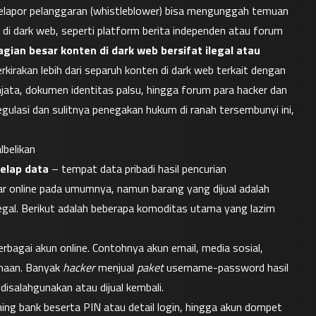
elapor pelanggaran (whistleblower) bisa mengunggah temuan 
 di dark web, seperti platform berita independen atau forum 
ian besar konten di dark web bersifat ilegal atau 
kirakan lebih dari separuh konten di dark web terkait dengan 
njata, dokumen identitas palsu, hingga forum para hacker dan 
egulasi dan sulitnya penegakan hukum di ranah tersembunyi ini, 
lbelikan
elap data
 – tempat data pribadi hasil pencurian 
ar online pada umumnya, namun barang yang dijual adalah 
egal. Berikut adalah beberapa komoditas utama yang lazim 
bagai akun online. Contohnya akun email, media sosial, 
haan. Banyak 
hacker
 menjual 
paket
 username-password hasil 
disalahgunakan atau dijual kembali.
ning bank beserta PIN atau detail login, hingga akun dompet 