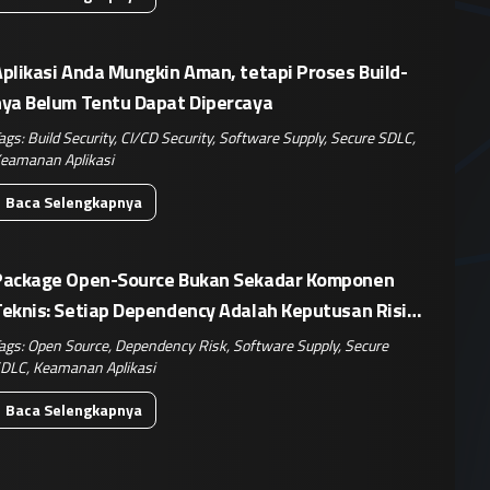
plikasi Anda Mungkin Aman, tetapi Proses Build-
nya Belum Tentu Dapat Dipercaya
ags:
Build Security
,
CI/CD Security
,
Software Supply
,
Secure SDLC
,
eamanan Aplikasi
Baca Selengkapnya
Package Open-Source Bukan Sekadar Komponen
Teknis: Setiap Dependency Adalah Keputusan Risiko
isnis
ags:
Open Source
,
Dependency Risk
,
Software Supply
,
Secure
DLC
,
Keamanan Aplikasi
Baca Selengkapnya