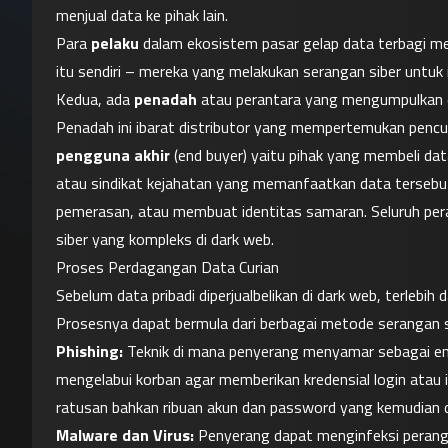
menjual data ke pihak lain.
Para 
pelaku
 dalam ekosistem pasar gelap data terbagi me
itu sendiri – mereka yang melakukan serangan siber untuk 
Kedua, ada 
penadah
 atau perantara yang mengumpulkan da
pengguna akhir
 (end buyer) yaitu pihak yang membeli data
atau sindikat kejahatan yang memanfaatkan data tersebut,
pemerasan, atau membuat identitas samaran. Seluruh peran
siber yang kompleks di dark web.
Proses Perdagangan Data Curian
Sebelum data pribadi diperjualbelikan di dark web, terlebih d
Prosesnya dapat bermula dari berbagai metode serangan s
Phishing:
 Teknik di mana penyerang menyamar sebagai enti
mengelabui korban agar memberikan kredensial login atau 
ratusan bahkan ribuan akun dan password yang kemudian di
Malware dan Virus: