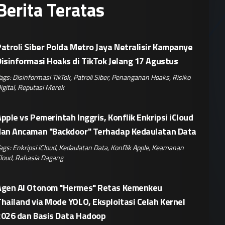
Berita Teratas
atroli Siber Polda Metro Jaya Netralisir Kampanye
isinformasi Hoaks di TikTok Jelang 17 Agustus
ags:
Disinformasi TikTok
,
Patroli Siber
,
Penanganan Hoaks
,
Risiko
igital
,
Reputasi Merek
pple vs Pemerintah Inggris, Konflik Enkripsi iCloud
dan Ancaman "Backdoor" Terhadap Kedaulatan Data
ags:
Enkripsi iCloud
,
Kedaulatan Data
,
Konflik Apple
,
Keamanan
loud
,
Rahasia Dagang
Agen AI Otonom "Hermes" Retas Kemenkeu
hailand via Mode YOLO, Eksploitasi Celah Kernel
2026 dan Basis Data Hadoop