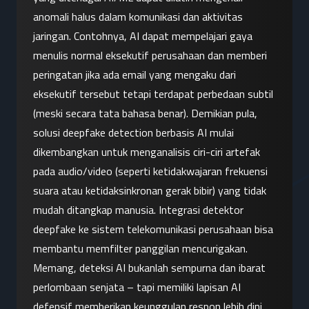
anomali halus dalam komunikasi dan aktivitas 
jaringan. Contohnya, AI dapat mempelajari gaya 
menulis normal eksekutif perusahaan dan memberi 
peringatan jika ada email yang mengaku dari 
eksekutif tersebut tetapi terdapat perbedaan subtil 
(meski secara tata bahasa benar). Demikian pula, 
solusi deepfake detection berbasis AI mulai 
dikembangkan untuk menganalisis ciri-ciri artefak 
pada audio/video (seperti ketidakwajaran frekuensi 
suara atau ketidaksinkronan gerak bibir) yang tidak 
mudah ditangkap manusia. Integrasi detektor 
deepfake ke sistem telekomunikasi perusahaan bisa 
membantu memfilter panggilan mencurigakan. 
Memang, deteksi AI bukanlah sempurna dan ibarat 
perlombaan senjata – tapi memiliki lapisan AI 
defensif memberikan keunggulan respon lebih dini 