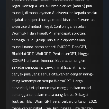
ilegal. Konsep AI-as-a-Crime-Service (AaaCS) pun 
muncul, di mana layanan AI disewakan kepada pelaku 
kejahatan seperti halnya model bisnis software-as-
a-service di industri legal. Contohnya, setelah 
WormGPT dan FraudGPT mendapat sorotan, 
berbagai “GPT gelap” lain turut dipromosikan: 
muncul nama-nama seperti EvilGPT, DarkGPT, 
BlackHatGPT, WolfGPT, PentesterGPT, hingga 
XXXGPT di forum kriminal. Beberapa mungkin 
sekadar penipuan antar-kriminal (scam), namun 
banyak pula yang serius ditawarkan dengan iming-
iming kemampuan serupa WormGPT. Harga 
bervariasi, tetapi umumnya menggunakan model 
berlangganan dalam mata uang kripto. Sebagai 
ilustrasi, iklan WormGPT versi terbaru di tahun 2025 
menawarkan paket Free, Pro, hingga Elite dengan 