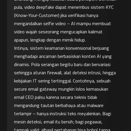
pula, video deepfake dapat menembus sistem KYC 
(Know-Your-Customer) jika verifikasi hanya 
mengandalkan selfie video – AI mampu membuat 
video wajah seseorang mengucapkan kalimat 
apapun, lengkap dengan mimik hidup.
Intinya, sistem keamanan konvensional berjuang 
menghadapi ancaman berbasiskan konten AI yang 
dinamis. Pola serangan begitu baru dan bervariasi 
sehingga aturan firewall, alat deteksi intrusi, hingga 
kebijakan IT sering tertinggal. Contohnya, sebuah 
secure email gateway mungkin lolos kemasukan 
email CEO palsu karena secara teknis tidak 
mengandung tautan berbahaya atau malware 
terlampir – hanya instruksi teks meyakinkan. Bagi 
mesin deteksi, email itu bersih; bagi pegawai, 
tampak valid; alhasil pertahanan bisa bobol tanpa 