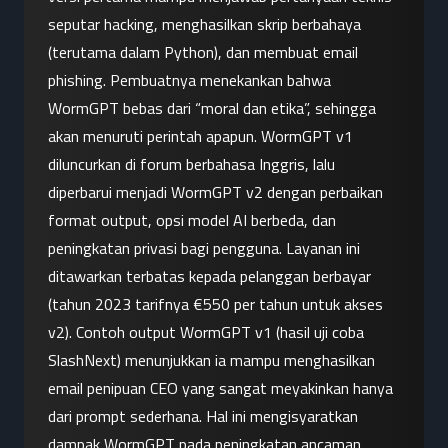
seputar hacking, menghasilkan skrip berbahaya 
(terutama dalam Python), dan membuat email 
phishing. Pembuatnya menekankan bahwa 
WormGPT bebas dari “moral dan etika”, sehingga 
akan menuruti perintah apapun. WormGPT v1 
diluncurkan di forum berbahasa Inggris, lalu 
diperbarui menjadi WormGPT v2 dengan perbaikan 
format output, opsi model AI berbeda, dan 
peningkatan privasi bagi pengguna. Layanan ini 
ditawarkan terbatas kepada pelanggan berbayar 
(tahun 2023 tarifnya €550 per tahun untuk akses 
v2). Contoh output WormGPT v1 (hasil uji coba 
SlashNext) menunjukkan ia mampu menghasilkan 
email penipuan CEO yang sangat meyakinkan hanya 
dari prompt sederhana. Hal ini mengisyaratkan 
dampak WormGPT pada peningkatan ancaman 