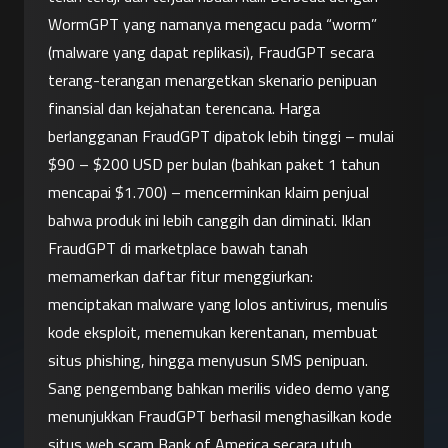
WormGPT yang namanya mengacu pada “worm” 
(malware yang dapat replikasi), FraudGPT secara 
terang-terangan menargetkan skenario penipuan 
finansial dan kejahatan terencana. Harga 
berlangganan FraudGPT dipatok lebih tinggi – mulai 
$90 – $200 USD per bulan (bahkan paket 1 tahun 
mencapai $1.700) – mencerminkan klaim penjual 
bahwa produk ini lebih canggih dan diminati. Iklan 
FraudGPT di marketplace bawah tanah 
memamerkan daftar fitur menggiurkan: 
menciptakan malware yang lolos antivirus, menulis 
kode eksploit, menemukan kerentanan, membuat 
situs phishing, hingga menyusun SMS penipuan. 
Sang pengembang bahkan merilis video demo yang 
menunjukkan FraudGPT berhasil menghasilkan kode 
situs web scam Bank of America secara utuh 