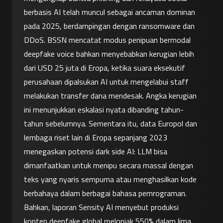
berbasis AI telah muncul sebagai ancaman dominan 
pada 2025, berdampingan dengan ransomware dan 
DDoS. BSSN mencatat modus penipuan bermodal 
deepfake voice bahkan menyebabkan kerugian lebih 
dari USD 25 juta di Eropa, ketika suara eksekutif 
perusahaan dipalsukan AI untuk mengelabui staff 
melakukan transfer dana mendesak. Angka kerugian 
ini menunjukkan eskalasi nyata dibanding tahun-
tahun sebelumnya. Sementara itu, data Europol dan 
lembaga riset lain di Eropa sepanjang 2023 
menegaskan potensi dark side AI: LLM bisa 
dimanfaatkan untuk menipu secara massal dengan 
teks yang nyaris sempurna atau menghasilkan kode 
berbahaya dalam berbagai bahasa pemrograman. 
Bahkan, laporan Sensity AI menyebut produksi 
konten deepfake global melonjak 550% dalam lima 