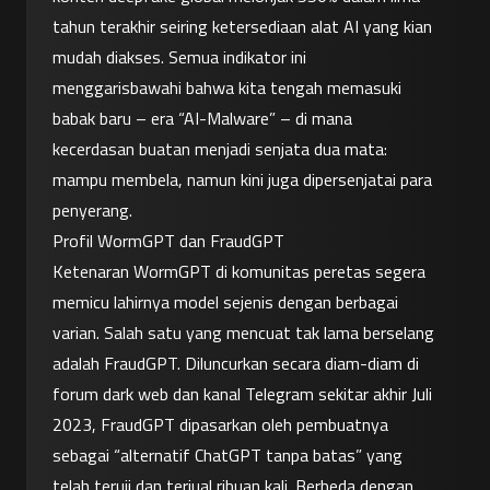
tahun terakhir seiring ketersediaan alat AI yang kian 
mudah diakses. Semua indikator ini 
menggarisbawahi bahwa kita tengah memasuki 
babak baru – era “AI-Malware” – di mana 
kecerdasan buatan menjadi senjata dua mata: 
mampu membela, namun kini juga dipersenjatai para 
penyerang.
Profil WormGPT dan FraudGPT
Ketenaran WormGPT di komunitas peretas segera 
memicu lahirnya model sejenis dengan berbagai 
varian. Salah satu yang mencuat tak lama berselang 
adalah FraudGPT. Diluncurkan secara diam-diam di 
forum dark web dan kanal Telegram sekitar akhir Juli 
2023, FraudGPT dipasarkan oleh pembuatnya 
sebagai “alternatif ChatGPT tanpa batas” yang 
telah teruji dan terjual ribuan kali. Berbeda dengan 