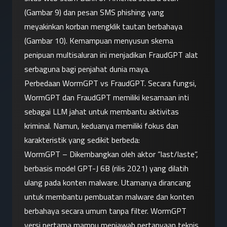
(Gambar 9) dan pesan SMS phishing yang 
meyakinkan korban mengklik tautan berbahaya 
(Gambar 10). Kemampuan menyusun skema 
penipuan multisaluran ini menjadikan FraudGPT alat 
serbaguna bagi penjahat dunia maya.
Perbedaan WormGPT vs FraudGPT. Secara fungsi, 
WormGPT dan FraudGPT memiliki kesamaan inti 
sebagai LLM jahat untuk membantu aktivitas 
kriminal. Namun, keduanya memiliki fokus dan 
karakteristik yang sedikit berbeda:
WormGPT – Dikembangkan oleh aktor “last/laste”, 
berbasis model GPT-J 6B (rilis 2021) yang dilatih 
ulang pada konten malware. Utamanya dirancang 
untuk membantu pembuatan malware dan konten 
berbahaya secara umum tanpa filter. WormGPT 
versi pertama mampu menjawab pertanyaan teknis 