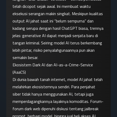
telah dicopot sejak awal. Ini membuat waktu 
eksekusi serangan makin singkat. Meskipun kualitas 
output AI jahat saat ini “belum sempurna” dan 
kadang serupa dengan hasil ChatGPT biasa, trennya 
jelas: generative AI dapat menjadi senjata baru di 
tangan kriminal. Seiring model AI terus berkembang 
lebih pintar, risiko penyalahgunaannya pun akan 
semakin besar.
Ekosistem Dark AI dan AI-as-a-Crime-Service 
(AaaCS)
Di dunia bawah tanah internet, model AI jahat telah 
melahirkan ekosistemnya sendiri. Para penjahat 
siber tidak hanya menggunakan AI, tetapi juga 
memperdagangkannya layaknya komoditas. Forum-
forum dark web dipenuhi diskusi tentang jailbreak 
prompt, berbagi model, hingga jual beli akses AI 