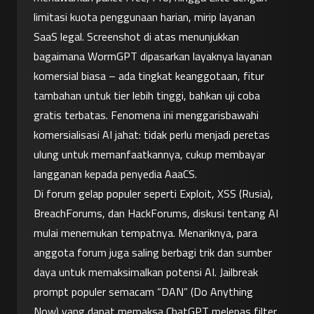
limitasi kuota penggunaan harian, mirip layanan 
SaaS legal. Screenshot di atas menunjukkan 
bagaimana WormGPT dipasarkan layaknya layanan 
komersial biasa – ada tingkat keanggotaan, fitur 
tambahan untuk tier lebih tinggi, bahkan uji coba 
gratis terbatas. Fenomena ini menggarisbawahi 
komersialisasi AI jahat: tidak perlu menjadi peretas 
ulung untuk memanfaatkannya, cukup membayar 
langganan kepada penyedia AaaCS.
Di forum gelap populer seperti Exploit, XSS (Rusia), 
BreachForums, dan HackForums, diskusi tentang AI 
mulai menemukan tempatnya. Menariknya, para 
anggota forum juga saling berbagi trik dan sumber 
daya untuk memaksimalkan potensi AI. Jailbreak 
prompt populer semacam “DAN” (Do Anything 
Now) yang dapat memaksa ChatGPT melepas filter, 