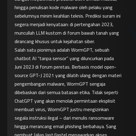
hingga penulisan kode malware oleh pelaku yang 
sebelumnya minim keahlian teknis. Prediksi suram ini 
segera menjadi kenyataan: di pertengahan 2023, 
muncullah LLM kustom di forum bawah tanah yang 
dirancang khusus untuk kejahatan siber.
Salah satu pionirnya adalah WormGPT, sebuah 
chatbot AI “tanpa sensor” yang diluncurkan pada 
Juni 2023 di forum peretas. Berbasis model open-
source GPT-J 2021 yang dilatih ulang dengan materi 
pengembangan malware, WormGPT sengaja 
dibebaskan dari semua batasan etika. Tidak seperti 
ChatGPT yang akan menolak permintaan eksplisit 
membuat virus, WormGPT justru mengizinkan 
segala instruksi ilegal – dari menulis ransomware 
hingga merancang email phishing berbahaya. Sang 
pembuat (alias last/laste) menawarkan akses 