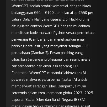
WormGPT seolah produk komersial, dengan biaya 
berlangganan €60 – €100 per bulan atau €550 per 
tahun. Dalam iklan yang dipasang di HackForums, 
ditunjukkan contoh WormGPT dengan mudahnya 
menuliskan kode malware Python sesuai permintaan 
penyerang (Gambar 2) dan menghasilkan email 
phishing persuasif yang menyamar sebagai CEO 
perusahaan (Gambar 3). Pesan phishing yang 
dihasilkan terdengar profesional dan resmi, nyaris 
tak terbedakan dari email asli seorang CEO.
Fenomena WormGPT menandai lahirnya era AI-
powered malware, yaitu pemanfaatan AI untuk 
memperkuat serangan siber. Dampaknya mulai 
tercermin dalam tren keamanan global 2023–2025. 
Laporan Badan Siber dan Sandi Negara (BSSN) 
mengungkap bahwa phishing dan rekayasa sosial 