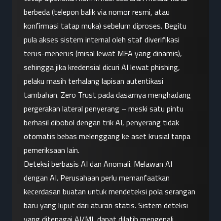
berbeda (telepon balik via nomor resmi, atau 
konfirmasi tatap muka) sebelum diproses. Begitu 
pula akses sistem internal oleh staf diverifikasi 
terus-menerus (misal lewat MFA yang dinamis), 
sehingga jika kredensial dicuri AI lewat phishing, 
pelaku masih terhalang lapisan autentikasi 
tambahan. Zero Trust pada dasarnya menghadang 
pergerakan lateral penyerang – meski satu pintu 
berhasil dibobol dengan trik AI, penyerang tidak 
otomatis bebas melenggang ke aset krusial tanpa 
pemeriksaan lain.
Deteksi berbasis AI dan Anomali. Melawan AI 
dengan AI. Perusahaan perlu memanfaatkan 
kecerdasan buatan untuk mendeteksi pola serangan 
baru yang luput dari aturan statis. Sistem deteksi 
yang ditenagai AI/ML dapat dilatih mengenali 