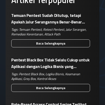
Temuan Pentest Sudah Ditutup, tetapi
Apakah Jalur Serangannya Benar-Benar
Terputus?
Tags:
Temuan Pentest
,
Retest Pentest
,
Jalur Serangan
,
Remediasi Kerentanan
,
Attack Path
Baca Selengkapnya
Pentest Black Box Tidak Selalu Cukup untuk
Aplikasi dengan Logika Bisnis yang
Kompleks
Tags:
Pentest Black Box
,
Logika Bisnis
,
Keamanan
Aplikasi
,
Grey Box
,
Kontrol Akses
Baca Selengkapnya
Role-Based Access Control Sering Terlihat