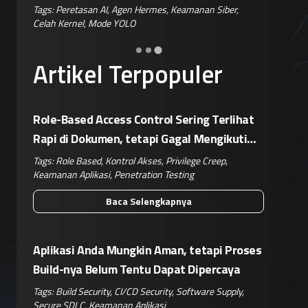
Hoaks
,
Risiko Digital
,
Reputasi Merek
Keamanan 
er
,
Artikel Terpopuler
Role-Based Access Control Sering Terlihat
Rapi di Dokumen, tetapi Gagal Mengikuti
Operasional Nyata
Tags:
Role Based
,
Kontrol Akses
,
Privilege Creep
,
Keamanan Aplikasi
,
Penetration Testing
Baca Selengkapnya
Aplikasi Anda Mungkin Aman, tetapi Proses
Build-nya Belum Tentu Dapat Dipercaya
Tags:
Build Security
,
CI/CD Security
,
Software Supply
,
Secure SDLC
,
Keamanan Aplikasi