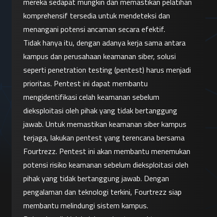
mereka sedapat mungkin dan memastikan pelatihan 
komprehensif tersedia untuk mendeteksi dan 
menangani potensi ancaman secara efektif.
Tidak hanya itu, dengan adanya kerja sama antara 
kampus dan perusahaan keamanan siber, solusi 
seperti penetration testing (pentest) harus menjadi 
prioritas. Pentest ini dapat membantu 
mengidentifikasi celah keamanan sebelum 
dieksploitasi oleh pihak yang tidak bertanggung 
jawab. Untuk memastikan keamanan siber kampus 
terjaga, lakukan pentest yang terencana bersama 
Fourtrezz. Pentest ini akan membantu menemukan 
potensi risiko keamanan sebelum dieksploitasi oleh 
pihak yang tidak bertanggung jawab. Dengan 
pengalaman dan teknologi terkini, Fourtrezz siap 
membantu melindungi sistem kampus.