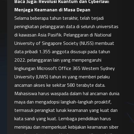
Baca Juga: 
Revolusi Kuantum dan Cyberlaw: 
Menjaga Keamanan di Masa Depan
Selama beberapa tahun terakhir, telah terjadi 
peningkatan pelanggaran data di seluruh universitas 
di kawasan Asia Pasifik. Pelanggaran di National 
University of Singapore Society (NUSS) membuat 
data pribadi 1.355 anggota disusupi pada tahun 
2022. pelanggaran lain yang mempengaruhi 
lingkungan Microsoft Office 365 Western Sydney 
University (UWS) tahun ini yang memberi pelaku 
ancaman akses ke sekitar 580 terabyte data.
Mahasiswa harus waspada dalam hal ancaman dunia 
maya dan mengadopsi langkah-langkah proaktif, 
termasuk perangkat lunak keamanan yang kuat dan 
kata sandi yang kuat. Lembaga pendidikan harus 
meninjau dan memperkuat kebijakan keamanan siber 