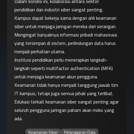
Dalam kondisi ini, kolaborasi antara sektor 
pendidikan dan industri siber sangat penting. 
Kampus dapat bekerja sama dengan ahli keamanan 
siber untuk menjaga jaringan mereka dari serangan. 
Mengingat banyaknya informasi pribadi mahasiswa 
yang tersimpan di sistem, perlindungan data harus 
menjadi perhatian utama.
Institusi pendidikan perlu menerapkan langkah-
langkah seperti multifactor authentication (MFA) 
untuk menjaga keamanan akun pengguna. 
Keamanan tidak hanya menjadi tanggung jawab tim 
IT kampus, tetapi juga semua pihak yang terlibat. 
Edukasi terkait keamanan siber sangat penting agar 
seluruh pengguna jaringan paham akan risiko yang 
ada.
Keamanan Siber
Pelanggaran Data