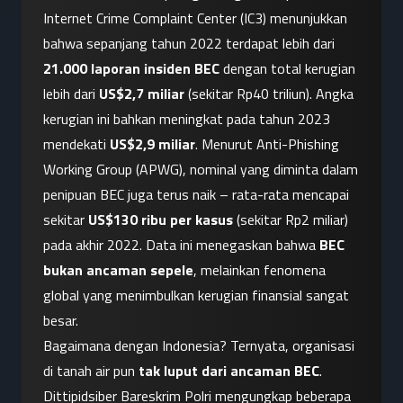
Internet Crime Complaint Center (IC3) menunjukkan 
bahwa sepanjang tahun 2022 terdapat lebih dari 
21.000 laporan insiden BEC
 dengan total kerugian 
lebih dari 
US$2,7 miliar
 (sekitar Rp40 triliun). Angka 
kerugian ini bahkan meningkat pada tahun 2023 
mendekati 
US$2,9 miliar
. Menurut Anti-Phishing 
Working Group (APWG), nominal yang diminta dalam 
penipuan BEC juga terus naik – rata-rata mencapai 
sekitar 
US$130 ribu per kasus
 (sekitar Rp2 miliar) 
pada akhir 2022. Data ini menegaskan bahwa 
BEC 
bukan ancaman sepele
, melainkan fenomena 
global yang menimbulkan kerugian finansial sangat 
besar.
Bagaimana dengan Indonesia? Ternyata, organisasi 
di tanah air pun 
tak luput dari ancaman BEC
. 
Dittipidsiber Bareskrim Polri mengungkap beberapa 