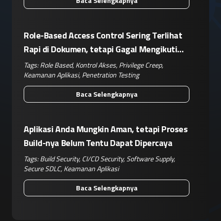
Baca Selengkapnya
Role-Based Access Control Sering Terlihat
Rapi di Dokumen, tetapi Gagal Mengikuti
Operasional Nyata
Tags:
Role Based
,
Kontrol Akses
,
Privilege Creep
,
Keamanan Aplikasi
,
Penetration Testing
Baca Selengkapnya
Aplikasi Anda Mungkin Aman, tetapi Proses
Build-nya Belum Tentu Dapat Dipercaya
Tags:
Build Security
,
CI/CD Security
,
Software Supply
,
Secure SDLC
,
Keamanan Aplikasi
Baca Selengkapnya