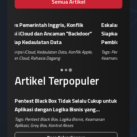
Semua Artikel
Patroli Siber Polda Metro Jaya Netralisir
Apple vs
n
Kampanye Disinformasi Hoaks di TikTok
Enkrips
 AS
Jelang 17 Agustus
Terhada
hina
,
Tags:
Disinformasi TikTok
,
Patroli Siber
,
Penanganan
Tags:
Enkri
Hoaks
,
Risiko Digital
,
Reputasi Merek
Keamanan 
Artikel Terpopuler
Pentest Black Box Tidak Selalu Cukup untuk
Aplikasi dengan Logika Bisnis yang
Kompleks
Tags:
Pentest Black Box
,
Logika Bisnis
,
Keamanan
Aplikasi
,
Grey Box
,
Kontrol Akses