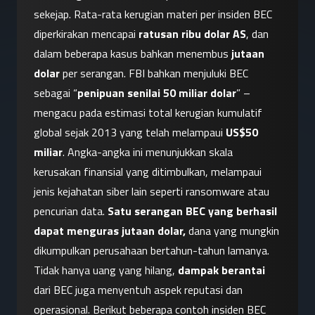
sekejap. Rata-rata kerugian materi per insiden BEC 
diperkirakan mencapai 
ratusan ribu dolar AS
, dan 
dalam beberapa kasus bahkan menembus 
jutaan 
dolar
 per serangan. FBI bahkan menjuluki BEC 
sebagai “
penipuan senilai 50 miliar dolar
” – 
mengacu pada estimasi total kerugian kumulatif 
global sejak 2013 yang telah melampaui 
US$50 
miliar
. Angka-angka ini menunjukkan skala 
kerusakan finansial yang ditimbulkan, melampaui 
jenis kejahatan siber lain seperti ransomware atau 
pencurian data. 
Satu serangan BEC yang berhasil 
dapat menguras jutaan dolar,
 dana yang mungkin 
dikumpulkan perusahaan bertahun-tahun lamanya.
Tidak hanya uang yang hilang, 
dampak berantai
dari BEC juga menyentuh aspek reputasi dan 
operasional. Berikut beberapa contoh insiden BEC 