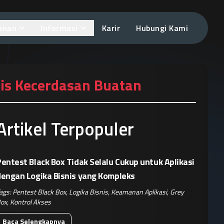
anan
Informasi
Karir
Hubungi Kami
is Kecerdasan Buatan
Artikel Terpopuler
entest Black Box Tidak Selalu Cukup untuk Aplikasi
dengan Logika Bisnis yang Kompleks
ags:
Pentest Black Box
,
Logika Bisnis
,
Keamanan Aplikasi
,
Grey
ox
,
Kontrol Akses
Baca Selengkapnya