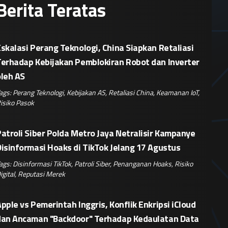
Berita Teratas
skalasi Perang Teknologi, China Siapkan Retaliasi
Terhadap Kebijakan Pemblokiran Robot dan Inverter
oleh AS
ags:
Perang Teknologi
,
Kebijakan AS
,
Retaliasi China
,
Keamanan IoT
,
isiko Pasok
atroli Siber Polda Metro Jaya Netralisir Kampanye
isinformasi Hoaks di TikTok Jelang 17 Agustus
ags:
Disinformasi TikTok
,
Patroli Siber
,
Penanganan Hoaks
,
Risiko
igital
,
Reputasi Merek
pple vs Pemerintah Inggris, Konflik Enkripsi iCloud
dan Ancaman "Backdoor" Terhadap Kedaulatan Data