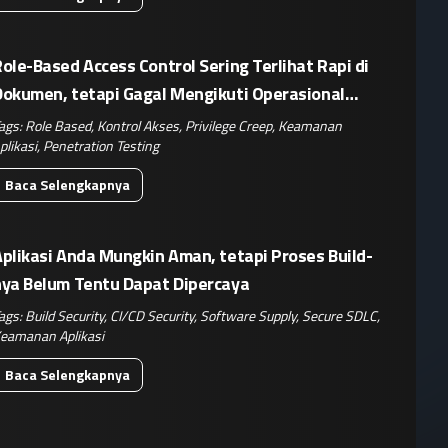
ole-Based Access Control Sering Terlihat Rapi di
Dokumen, tetapi Gagal Mengikuti Operasional
Nyata
ags:
Role Based
,
Kontrol Akses
,
Privilege Creep
,
Keamanan
plikasi
,
Penetration Testing
Baca Selengkapnya
plikasi Anda Mungkin Aman, tetapi Proses Build-
nya Belum Tentu Dapat Dipercaya
ags:
Build Security
,
CI/CD Security
,
Software Supply
,
Secure SDLC
,
eamanan Aplikasi
Baca Selengkapnya