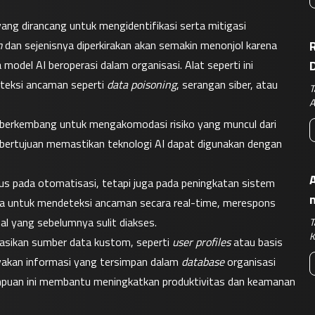
g dirancang untuk mengidentifikasi serta mitigasi 
m
 dan sejenisnya diperkirakan akan semakin menonjol karena 
R
l AI beroperasi dalam organisasi. Alat seperti ini 
eksi ancaman seperti 
data poisoning
, serangan siber, atau 
T
A
us berkembang untuk mengakomodasi risiko yang muncul dari 
ni bertujuan memastikan teknologi AI dapat digunakan dengan 
A
kus pada otomatisasi, tetapi juga pada peningkatan sistem 
ma untuk mendeteksi ancaman secara real-time, merespons 
al yang sebelumnya sulit diakses.
T
K
asikan sumber data kustom, seperti 
user profiles
 atau basis 
akan informasi yang tersimpan dalam 
database
 organisasi 
puan ini membantu meningkatkan produktivitas dan keamanan 