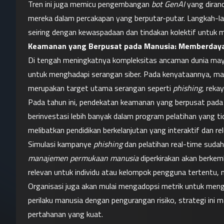
Tren ini juga memicu pengembangan 
bot GenAI
 yang dira
mereka dalam percakapan yang berputar-putar. Langkah-lan
seiring dengan kewaspadaan dan tindakan kolektif untuk me
Keamanan yang Berpusat pada Manusia: Memberdaya
Di tengah meningkatnya kompleksitas ancaman dunia maya,
untuk menghadapi serangan siber. Pada kenyataannya, manu
merupakan target utama serangan seperti 
phishing
, reka
Pada tahun ini, pendekatan keamanan yang berpusat pada 
berinvestasi lebih banyak dalam program pelatihan yang ti
melibatkan pendidikan berkelanjutan yang interaktif dan re
Simulasi kampanye 
phishing
manajemen permukaan manusia
 diperkirakan akan berkem
relevan untuk individu atau kelompok pengguna tertentu, 
Organisasi juga akan mulai mengadopsi metrik untuk meng
perilaku manusia dengan pengurangan risiko, strategi ini 
pertahanan yang kuat.