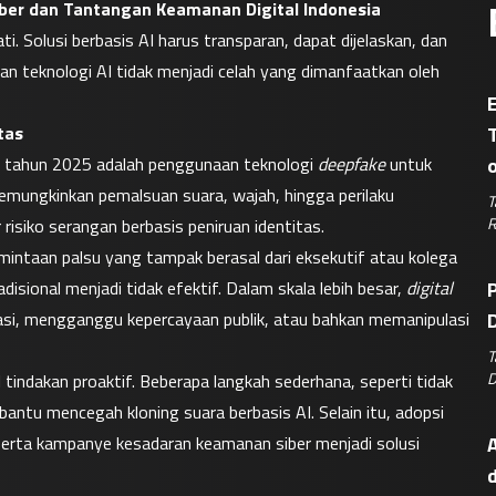
ber dan Tantangan Keamanan Digital Indonesia
i. Solusi berbasis AI harus transparan, dapat dijelaskan, dan 
an teknologi AI tidak menjadi celah yang dimanfaatkan oleh 
E
tas
 tahun 2025 adalah penggunaan teknologi 
deepfake
 untuk 
memungkinkan pemalsuan suara, wajah, hingga perilaku 
T
R
isiko serangan berbasis peniruan identitas.
mintaan palsu yang tampak berasal dari eksekutif atau kolega 
sional menjadi tidak efektif. Dalam skala lebih besar, 
digital 
P
si, mengganggu kepercayaan publik, atau bahkan memanipulasi 
D
T
D
indakan proaktif. Beberapa langkah sederhana, seperti tidak 
tu mencegah kloning suara berbasis AI. Selain itu, adopsi 
, serta kampanye kesadaran keamanan siber menjadi solusi 
A