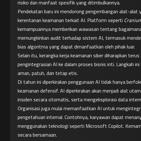
risiko dan manfaat spesifik yang ditimbulkannya.
Pendekatan baru ini mendorong pengembangan alat-alat yan
kerentanan keamanan terkait AI. Platform seperti 
Craniu
kemampuannya memberikan wawasan tentang bagaimana mode
memungkinkan audit terhadap sistem AI, termasuk mendet
bias algoritma yang dapat dimanfaatkan oleh pihak luar.
Selain itu, kerangka kerja keamanan siber diharapkan ter
pengintegrasian AI ke dalam proses bisnis inti. Langkah i
aman, patuh, dan tetap etis.
Di tahun ini diperkirakan penggunaan AI tidak hanya berfo
keamanan defensif. AI diperkirakan akan menjadi alat uta
insiden secara otomatis, serta mengeksplorasi data intern
Organisasi juga mulai memanfaatkan AI untuk mengintegr
pengetahuan internal. Contohnya, karyawan dapat menany
menggunakan teknologi seperti Microsoft Copilot. Kemam
secara bersamaan.