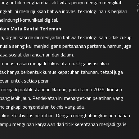
ncang untuk menghambat aktivitas penipu dengan mengikat 
T
C
gkah ini menunjukkan bahwa inovasi teknologi harus berjalan 
lindungi komunikasi digital.
kan Mata Rantai Terlemah
 organisasi mulai menyadari bahwa teknologi saja tidak cukup 
sia sering kali menjadi garis pertahanan pertama, namun juga 
yasa sosial, dan ancaman dari dalam.
manusia akan menjadi fokus utama. Organisasi akan 
dak hanya berbentuk kursus kepatuhan tahunan, tetapi juga 
levan untuk setiap peran.
 dan pelatihan real-time sudah menjadi praktik standar. Namun, pada tahun 2025, konsep 
bang lebih jauh. Pendekatan ini menargetkan pelatihan yang 
melengkapi pengendalian teknis yang ada.
ukur efektivitas pelatihan. Dengan menghubungkan perubahan 
mampu mengubah karyawan dari titik kerentanan menjadi garis 