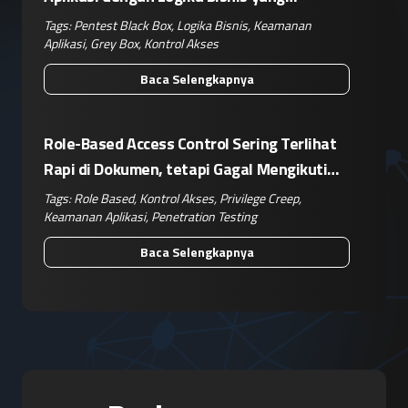
Kompleks
Tags:
Pentest Black Box
,
Logika Bisnis
,
Keamanan
Aplikasi
,
Grey Box
,
Kontrol Akses
Baca Selengkapnya
Role-Based Access Control Sering Terlihat
Rapi di Dokumen, tetapi Gagal Mengikuti
Operasional Nyata
Tags:
Role Based
,
Kontrol Akses
,
Privilege Creep
,
Keamanan Aplikasi
,
Penetration Testing
Baca Selengkapnya