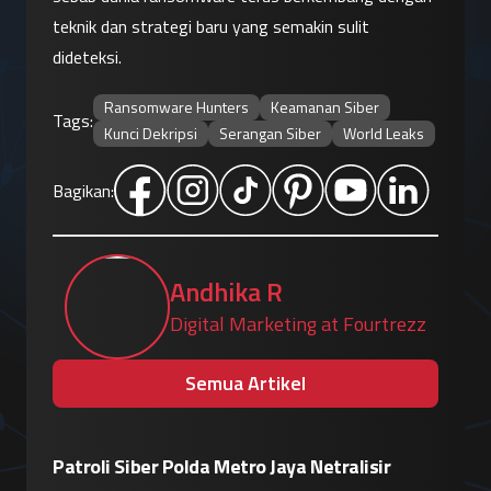
teknik dan strategi baru yang semakin sulit 
dideteksi.
Ransomware Hunters
Keamanan Siber
Tags:
Kunci Dekripsi
Serangan Siber
World Leaks
Bagikan:
Andhika R
Digital Marketing at Fourtrezz
Semua Artikel
lisir
Insiden "Breakout" Agen AI, Claude Tak
Eskala