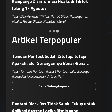
kTok
Sengaja Retas Tiga Perusahaan Akibat
Siapka
Kegagalan Isolasi Sandbox
Pemblo
anan
Tags:
Peretasan AI
,
Agen Claude
,
Kegagalan Sandbox
,
Tags:
Per
Keamanan Siber
,
Risiko Korporat
Keamana
Artikel Terpopuler
Temuan Pentest Sudah Ditutup, tetapi
Apakah Jalur Serangannya Benar-Benar
Terputus?
Tags:
Temuan Pentest
,
Retest Pentest
,
Jalur Serangan
,
Remediasi Kerentanan
,
Attack Path
Baca Selengkapnya
Pentest Black Box Tidak Selalu Cukup untuk
Aplikasi dengan Logika Bisnis yang