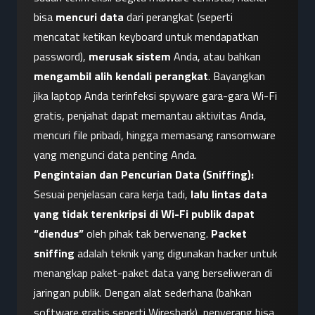
bisa 
mencuri data
 dari perangkat (seperti 
mencatat ketikan keyboard untuk mendapatkan 
password), 
merusak sistem
 Anda, atau bahkan 
mengambil alih kendali perangkat
. Bayangkan 
jika laptop Anda terinfeksi spyware gara-gara Wi-Fi 
gratis, penjahat dapat memantau aktivitas Anda, 
mencuri file pribadi, hingga memasang ransomware 
yang mengunci data penting Anda.
Pengintaian dan Pencurian Data (Sniffing):
Sesuai penjelasan cara kerja tadi, 
lalu lintas data 
yang tidak terenkripsi di Wi-Fi publik dapat 
“diendus”
 oleh pihak tak berwenang. 
Packet 
sniffing
 adalah teknik yang digunakan hacker untuk 
menangkap paket-paket data yang berseliweran di 
jaringan publik. Dengan alat sederhana (bahkan 
software gratis seperti Wireshark), penyerang bisa 