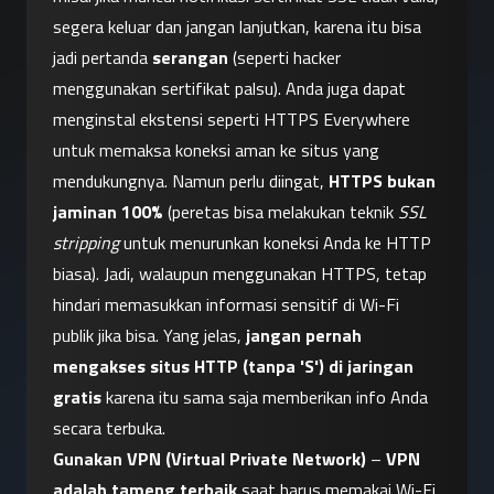
segera keluar dan jangan lanjutkan, karena itu bisa 
jadi pertanda 
serangan
 (seperti hacker 
menggunakan sertifikat palsu). Anda juga dapat 
menginstal ekstensi seperti HTTPS Everywhere 
untuk memaksa koneksi aman ke situs yang 
mendukungnya. Namun perlu diingat, 
HTTPS bukan 
jaminan 100%
 (peretas bisa melakukan teknik 
SSL 
stripping
 untuk menurunkan koneksi Anda ke HTTP 
biasa). Jadi, walaupun menggunakan HTTPS, tetap 
hindari memasukkan informasi sensitif di Wi-Fi 
publik jika bisa. Yang jelas, 
jangan pernah 
mengakses situs HTTP (tanpa 'S') di jaringan 
gratis
 karena itu sama saja memberikan info Anda 
secara terbuka.
Gunakan VPN (Virtual Private Network)
 – 
VPN 
adalah tameng terbaik
 saat harus memakai Wi-Fi 