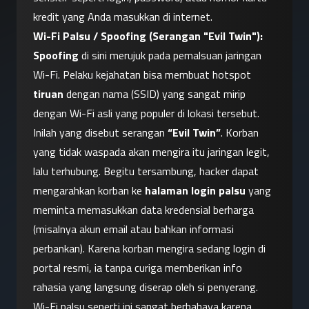
kredit yang Anda masukkan di internet.
Wi-Fi Palsu / Spoofing (Serangan "Evil Twin"):
Spoofing
 di sini merujuk pada pemalsuan jaringan 
Wi-Fi. Pelaku kejahatan bisa membuat hotspot 
tiruan
 dengan nama (SSID) yang sangat mirip 
dengan Wi-Fi asli yang populer di lokasi tersebut. 
Inilah yang disebut serangan 
“Evil Twin”
. Korban 
yang tidak waspada akan mengira itu jaringan legit, 
lalu terhubung. Begitu tersambung, hacker dapat 
mengarahkan korban ke 
halaman login palsu
 yang 
meminta memasukkan data kredensial berharga 
(misalnya akun email atau bahkan informasi 
perbankan). Karena korban mengira sedang login di 
portal resmi, ia tanpa curiga memberikan info 
rahasia yang langsung diserap oleh si penyerang. 
Wi-Fi palsu seperti ini sangat berbahaya karena 