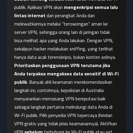
publik. Aplikasi VPN akan 
mengenkripsi semua lalu 
lintas internet
 dari perangkat Anda dan 
melewatkannya melalui “terowongan” aman ke 
server VPN, sehingga orang lain di jaringan tidak 
bisa melihat apa yang Anda lakukan. Dengan VPN, 
sekalipun hacker melakukan sniffing, yang terlihat 
hanya data acak terenskripsi, bukan konten aslinya. 
Prioritaskan penggunaan VPN terutama jika 
Anda terpaksa mengakses data sensitif di Wi-Fi 
publik
. Banyak ahli keamanan merekomendasikan 
langkah ini; contohnya, kepolisian di Australia 
menyarankan memasang VPN bereputasi baik 
sebagai langkah pertama melindungi data Anda di 
Wi-Fi publik. Pilih penyedia VPN tepercaya (hindari 
VPN gratis yang tidak jelas keamanannya). Aktifkan 
VPN 
sebelum
 terhubung ke Wi-Fi publik atau set 