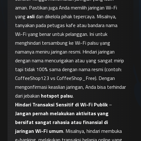
aman. Pastikan juga Anda memilih jaringan Wi-Fi 
yang 
asli
 dan dikelola pihak tepercaya. Misalnya, 
tanyakan pada petugas kafe atau bandara nama 
Wi-Fi yang benar untuk pelanggan. Ini untuk 
menghindari tersambung ke Wi-Fi palsu yang 
namanya meniru jaringan resmi. Hindari jaringan 
dengan nama mencurigakan atau yang sangat mirip 
tapi tidak 100% sama dengan nama resmi (contoh: 
CoffeeShop123 vs CoffeeShop_Free). Dengan 
mengonfirmasi keaslian jaringan, Anda bisa terhindar 
dari jebakan 
hotspot palsu
.
Hindari Transaksi Sensitif di Wi-Fi Publik
 – 
Jangan pernah melakukan aktivitas yang 
bersifat sangat rahasia atau finansial di 
jaringan Wi-Fi umum
. Misalnya, hindari membuka 
e-banking, melakukan transaksi belanja online yang 