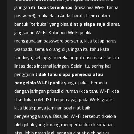
jaringan itu 
tidak terenkripsi
 (misalnya Wi-Fi tanpa 
password), maka data Anda ibarat dikirim dalam 
bentuk “terbuka” yang bisa 
dintip siapa saja
 di area 
jangkauan Wi-Fi. Kalaupun Wi-Fi publik 
menggunakan password bersama, kita tetap harus 
waspada: semua orang di jaringan itu tahu kata 
sandinya, sehingga mereka berpotensi masuk ke lalu 
lintas data internal jaringan. Selain itu, sering kali 
pengguna 
tidak tahu siapa penyedia atau 
pengelola Wi-Fi publik
 yang dipakai. Berbeda 
dengan jaringan pribadi di rumah (kita tahu Wi-Fi kita 
disediakan oleh ISP terpercaya), pada Wi-Fi gratis 
kita tidak punya jaminan soal niat baik 
penyelenggaranya. Bisa jadi Wi-Fi tersebut dikelola 
oleh pihak yang kurang memperhatikan keamanan, 
atau lebih parah lagi, sengaja dibuat oleh pelaku 