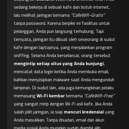
sedang bekerja di sebuah kafe dan butuh internet, 
lalu melihat jaringan bernama 
“CafeWifi-Gratis”
tanpa password. Karena berpikir ini fasilitas untuk 
pelanggan, Anda pun langsung terhubung. Tapi 
ternyata, jaringan itu dibuat oleh seseorang di sudut 
kafe dengan laptopnya, yang menjalankan program 
sniffing. Selama Anda berselancar, orang tersebut 
mengintip setiap situs yang Anda kunjungi
, 
mencatat data login ketika Anda membuka email, 
bahkan menyisipkan malware saat Anda mengunduh 
lampiran. Di sudut lain, ada juga kemungkinan pelaku 
memasang 
Wi-Fi kembar
 bernama 
“CafeWifi-Free”
yang sangat mirip dengan Wi-Fi asli kafe. Jika Anda 
salah pilih jaringan, ia siap 
mencuri kredensial
 yang 
Anda masukkan. Tanpa disadari, email dan akun 
media sosial Anda mungkin sudah diambil alih 