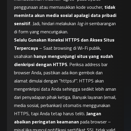
penggunaan atau memasukkan kode voucher, 
tidak 
meminta akun media sosial apalagi data pribadi 
sensitif
. Jadi, hindari melakukan 
log in
 sembarangan 
di form yang mencurigakan.
Selalu Gunakan Koneksi HTTPS dan Akses Situs 
Terpercaya
 – Saat browsing di Wi-Fi publik, 
usahakan 
hanya mengunjungi situs yang sudah 
dienkripsi dengan HTTPS
. Periksa address bar 
browser Anda, pastikan ada ikon gembok dan 
alamat dimulai dengan "https://". HTTPS akan 
mengenkripsi data Anda sehingga sedikit lebih aman 
dari penyadapan pihak ketiga. Banyak layanan (email, 
media sosial, perbankan) otomatis menggunakan 
HTTPS, tapi Anda tetap harus teliti. 
Jangan 
abaikan peringatan keamanan
 pada browser – 
misal jika muncul notifikasi sertifikat SSL tidak valid, 