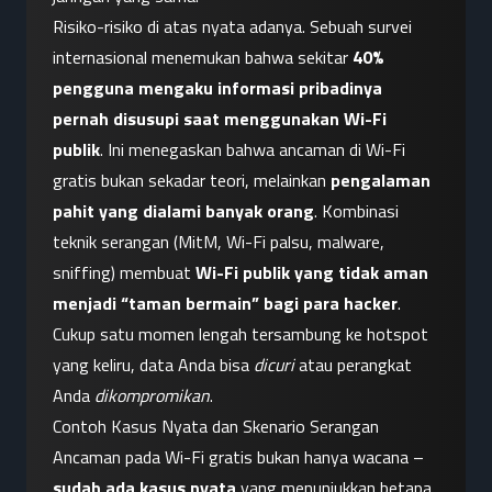
Risiko-risiko di atas nyata adanya. Sebuah survei 
internasional menemukan bahwa sekitar 
40% 
pengguna mengaku informasi pribadinya 
pernah disusupi saat menggunakan Wi-Fi 
publik
. Ini menegaskan bahwa ancaman di Wi-Fi 
gratis bukan sekadar teori, melainkan 
pengalaman 
pahit yang dialami banyak orang
. Kombinasi 
teknik serangan (MitM, Wi-Fi palsu, malware, 
sniffing) membuat 
Wi-Fi publik yang tidak aman 
menjadi “taman bermain” bagi para hacker
. 
Cukup satu momen lengah tersambung ke hotspot 
yang keliru, data Anda bisa 
dicuri
 atau perangkat 
Anda 
dikompromikan
.
Contoh Kasus Nyata dan Skenario Serangan
Ancaman pada Wi-Fi gratis bukan hanya wacana – 
sudah ada kasus nyata
 yang menunjukkan betapa 