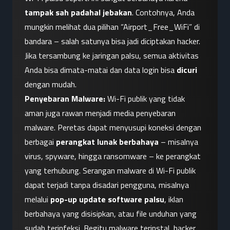
tampak sah padahal jebakan
. Contohnya, Anda 
mungkin melihat dua pilihan “Airport_Free_WiFi” di 
bandara – salah satunya bisa jadi diciptakan hacker. 
Jika tersambung ke jaringan palsu, semua aktivitas 
Anda bisa dimata-matai dan data login bisa 
dicuri
dengan mudah.
Penyebaran Malware:
 Wi-Fi publik yang tidak 
aman juga rawan menjadi media penyebaran 
malware. Peretas dapat menyusupi koneksi dengan 
berbagai 
perangkat lunak berbahaya
 – misalnya 
virus, spyware, hingga ransomware – ke perangkat 
yang terhubung. Serangan malware di Wi-Fi publik 
dapat terjadi tanpa disadari pengguna, misalnya 
melalui 
pop-up update software palsu
, iklan 
berbahaya yang disisipkan, atau file unduhan yang 
sudah terinfeksi. Begitu malware terinstal, hacker 