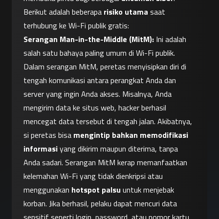
Berikut adalah beberapa 
risiko utama
 saat 
terhubung ke Wi-Fi publik gratis:
Serangan Man-in-the-Middle (MitM):
 Ini adalah 
salah satu bahaya paling umum di Wi-Fi publik. 
Dalam serangan MitM, peretas menyisipkan diri di 
tengah komunikasi antara perangkat Anda dan 
server yang ingin Anda akses. Misalnya, Anda 
mengirim data ke situs web, hacker berhasil 
mencegat data tersebut di tengah jalan. Akibatnya, 
si peretas bisa 
mengintip bahkan memodifikasi 
informasi
 yang dikirim maupun diterima, tanpa 
Anda sadari. Serangan MitM kerap memanfaatkan 
kelemahan Wi-Fi yang tidak dienkripsi atau 
menggunakan 
hotspot palsu
 untuk menjebak 
korban. Jika berhasil, pelaku dapat mencuri data 
sensitif seperti login, password, atau nomor kartu 