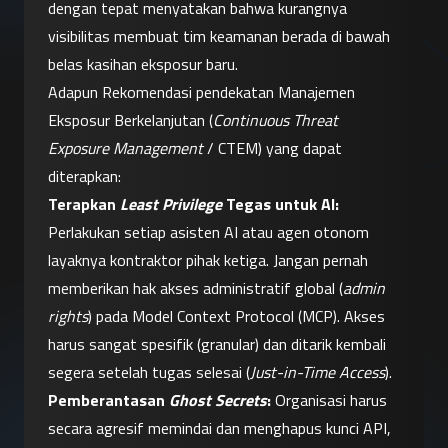
dengan tepat menyatakan bahwa kurangnya 
visibilitas membuat tim keamanan berada di bawah 
belas kasihan eksposur baru.
Adapun Rekomendasi pendekatan Manajemen 
Eksposur Berkelanjutan (
Continuous Threat 
Exposure Management
 / CTEM) yang dapat 
diterapkan:
Terapkan 
Least Privilege
 Tegas untuk AI:
Perlakukan setiap asisten AI atau agen otonom 
layaknya kontraktor pihak ketiga. Jangan pernah 
memberikan hak akses administratif global (
admin 
rights
) pada Model Context Protocol (MCP). Akses 
harus sangat spesifik (granular) dan ditarik kembali 
segera setelah tugas selesai (
Just-in-Time Access
).
Pemberantasan 
Ghost Secrets
:
 Organisasi harus 
secara agresif memindai dan menghapus kunci API, 