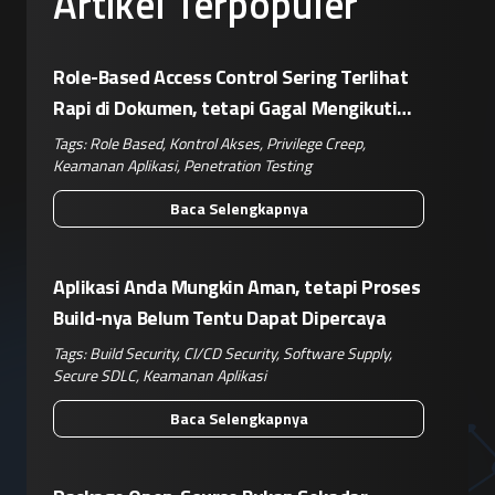
Artikel Terpopuler
Role-Based Access Control Sering Terlihat
Rapi di Dokumen, tetapi Gagal Mengikuti
Operasional Nyata
Tags:
Role Based
,
Kontrol Akses
,
Privilege Creep
,
Keamanan Aplikasi
,
Penetration Testing
Baca Selengkapnya
Aplikasi Anda Mungkin Aman, tetapi Proses
Build-nya Belum Tentu Dapat Dipercaya
Tags:
Build Security
,
CI/CD Security
,
Software Supply
,
Secure SDLC
,
Keamanan Aplikasi
Baca Selengkapnya