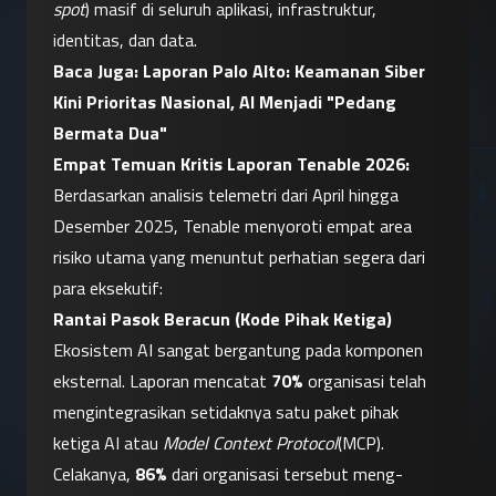
spot
) masif di seluruh aplikasi, infrastruktur, 
identitas, dan data.
Baca Juga: 
Laporan Palo Alto: Keamanan Siber 
Kini Prioritas Nasional, AI Menjadi "Pedang 
Bermata Dua"
Empat Temuan Kritis Laporan Tenable 2026:
Berdasarkan analisis telemetri dari April hingga 
Desember 2025, Tenable menyoroti empat area 
risiko utama yang menuntut perhatian segera dari 
para eksekutif:
Rantai Pasok Beracun (Kode Pihak Ketiga)
Ekosistem AI sangat bergantung pada komponen 
eksternal. Laporan mencatat 
70%
 organisasi telah 
mengintegrasikan setidaknya satu paket pihak 
ketiga AI atau 
Model Context Protocol
(MCP). 
Celakanya, 
86%
 dari organisasi tersebut meng-