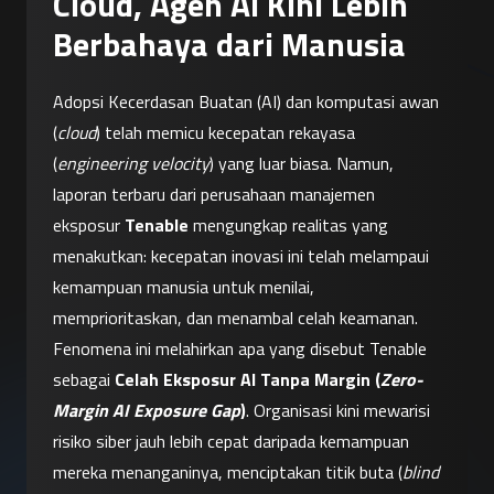
Cloud, Agen AI Kini Lebih
Berbahaya dari Manusia
Adopsi Kecerdasan Buatan (AI) dan komputasi awan 
(
cloud
) telah memicu kecepatan rekayasa 
(
engineering velocity
) yang luar biasa. Namun, 
laporan terbaru dari perusahaan manajemen 
eksposur 
Tenable
 mengungkap realitas yang 
menakutkan: kecepatan inovasi ini telah melampaui 
kemampuan manusia untuk menilai, 
memprioritaskan, dan menambal celah keamanan.
Fenomena ini melahirkan apa yang disebut Tenable 
sebagai 
Celah Eksposur AI Tanpa Margin (
Zero-
Margin AI Exposure Gap
)
. Organisasi kini mewarisi 
risiko siber jauh lebih cepat daripada kemampuan 
mereka menanganinya, menciptakan titik buta (
blind 