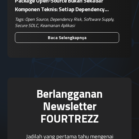
Package Open-Source Bukan Sekadar
Komponen Teknis: Setiap Dependency
Adalah Keputusan Risiko Bisnis
Tags:
Open Source
,
Dependency Risk
,
Software Supply
,
Secure SDLC
,
Keamanan Aplikasi
Baca Selengkapnya
Berlangganan
Newsletter
FOURTREZZ
Jadilah yang pertama tahu mengenai