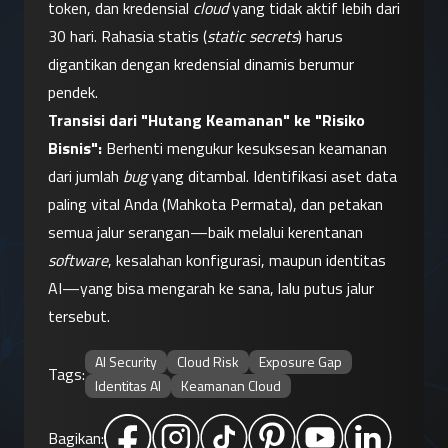
token, dan kredensial 
cloud
 yang tidak aktif lebih dari 
30 hari. Rahasia statis (
static secrets
) harus 
digantikan dengan kredensial dinamis berumur 
pendek.
Transisi dari "Hutang Keamanan" ke "Risiko 
Bisnis":
 Berhenti mengukur kesuksesan keamanan 
dari jumlah 
bug
 yang ditambal. Identifikasi aset data 
paling vital Anda (Mahkota Permata), dan petakan 
semua jalur serangan—baik melalui kerentanan 
software
, kesalahan konfigurasi, maupun identitas 
AI—yang bisa mengarah ke sana, lalu putus jalur 
tersebut.
AI Security
Cloud Risk
Exposure Gap
Tags:
Identitas AI
Keamanan Cloud
Bagikan: