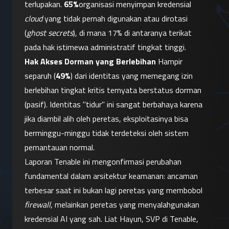
terlupakan. 
65%
organisasi menyimpan kredensial 
cloud
 yang tidak pernah digunakan atau dirotasi 
(
ghost secrets
), di mana 17% di antaranya terikat 
pada hak istimewa administratif tingkat tinggi.
Hak Akses Dorman yang Berlebihan
 Hampir 
separuh (
49%
) dari identitas yang memegang izin 
berlebihan tingkat kritis ternyata berstatus dorman 
(pasif). Identitas "tidur" ini sangat berbahaya karena 
jika diambil alih oleh peretas, eksploitasinya bisa 
berminggu-minggu tidak terdeteksi oleh sistem 
pemantauan normal.
Laporan Tenable ini mengonfirmasi perubahan 
fundamental dalam arsitektur keamanan: ancaman 
terbesar saat ini bukan lagi peretas yang membobol 
firewall
, melainkan peretas yang menyalahgunakan 
kredensial AI yang sah. Liat Hayun, SVP di Tenable, 