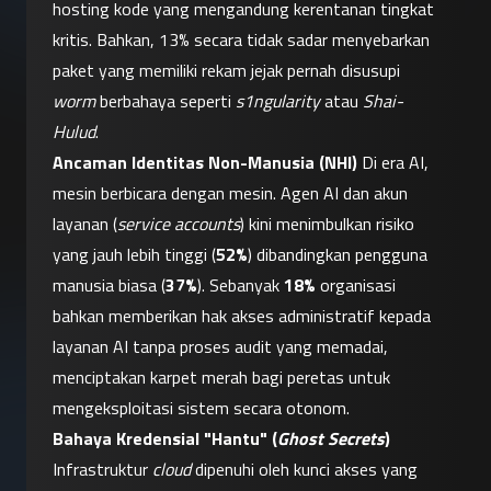
hosting kode yang mengandung kerentanan tingkat 
kritis. Bahkan, 13% secara tidak sadar menyebarkan 
paket yang memiliki rekam jejak pernah disusupi 
worm
 berbahaya seperti 
s1ngularity
 atau 
Shai-
Hulud
.
Ancaman Identitas Non-Manusia (NHI)
 Di era AI, 
mesin berbicara dengan mesin. Agen AI dan akun 
layanan (
service accounts
) kini menimbulkan risiko 
yang jauh lebih tinggi (
52%
) dibandingkan pengguna 
manusia biasa (
37%
). Sebanyak 
18%
 organisasi 
bahkan memberikan hak akses administratif kepada 
layanan AI tanpa proses audit yang memadai, 
menciptakan karpet merah bagi peretas untuk 
mengeksploitasi sistem secara otonom.
Bahaya Kredensial "Hantu" (
Ghost Secrets
)
Infrastruktur 
cloud
 dipenuhi oleh kunci akses yang 