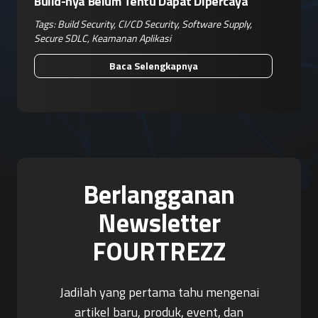
Build-nya Belum Tentu Dapat Dipercaya
Tags:
Build Security
,
CI/CD Security
,
Software Supply
,
Secure SDLC
,
Keamanan Aplikasi
Baca Selengkapnya
Berlangganan
Newsletter
FOURTREZZ
Jadilah yang pertama tahu mengenai
artikel baru, produk, event, dan