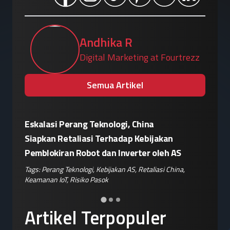
Andhika R
Digital Marketing at Fourtrezz
Semua Artikel
Eskalasi Perang Teknologi, China
Patroli 
or"
Siapkan Retaliasi Terhadap Kebijakan
Kampany
Pemblokiran Robot dan Inverter oleh AS
Jelang 
ple
,
Tags:
Perang Teknologi
,
Kebijakan AS
,
Retaliasi China
,
Tags:
Disin
Keamanan IoT
,
Risiko Pasok
Hoaks
,
Ris
Artikel Terpopuler