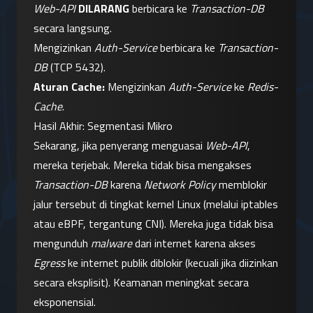
Web-API
DILARANG
 berbicara ke 
Transaction-DB
secara langsung.
Mengizinkan 
Auth-Service
 berbicara ke 
Transaction-
DB
 (TCP 5432).
Aturan Cache:
 Mengizinkan 
Auth-Service
 ke 
Redis-
Cache
.
Hasil Akhir: Segmentasi Mikro
Sekarang, jika penyerang menguasai 
Web-API
, 
mereka terjebak. Mereka tidak bisa mengakses 
Transaction-DB
 karena 
Network Policy
 memblokir 
jalur tersebut di tingkat kernel Linux (melalui iptables 
atau eBPF, tergantung CNI). Mereka juga tidak bisa 
mengunduh 
malware
 dari internet karena akses 
Egress
 ke internet publik diblokir (kecuali jika diizinkan 
secara eksplisit). Keamanan meningkat secara 
eksponensial.