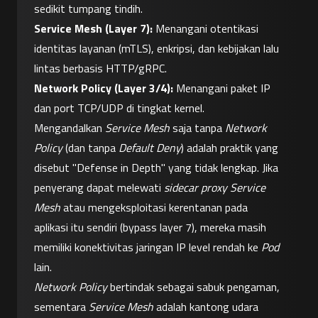
sedikit tumpang tindih.
Service Mesh (Layer 7):
 Menangani otentikasi 
identitas layanan (mTLS), enkripsi, dan kebijakan lalu 
lintas berbasis HTTP/gRPC.
Network Policy (Layer 3/4):
 Menangani paket IP 
dan port TCP/UDP di tingkat kernel.
Mengandalkan 
Service Mesh
 saja tanpa 
Network 
Policy
 (dan tanpa 
Default Deny
) adalah praktik yang 
disebut "Defense in Depth" yang tidak lengkap. Jika 
penyerang dapat melewati 
sidecar proxy
Service 
Mesh
 atau mengeksploitasi kerentanan pada 
aplikasi itu sendiri (bypass layer 7), mereka masih 
memiliki konektivitas jaringan IP level rendah ke 
Pod
lain.
Network Policy
 bertindak sebagai sabuk pengaman, 
sementara 
Service Mesh
 adalah kantong udara 