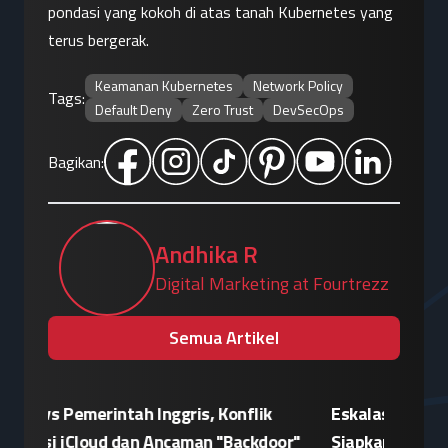
pondasi yang kokoh di atas tanah Kubernetes yang 
terus bergerak.
Keamanan Kubernetes
Network Policy
Tags:
Default Deny
Zero Trust
DevSecOps
Bagikan:
Andhika R
Digital Marketing at Fourtrezz
Semua Artikel
Eskalasi Perang Teknologi, China
Patroli 
or"
Siapkan Retaliasi Terhadap Kebijakan
Kampany