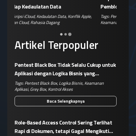
Pemblokiran Robot dan Inverter oleh AS
Jelang 
ple
,
Tags:
Perang Teknologi
,
Kebijakan AS
,
Retaliasi China
,
Tags:
Disin
Keamanan IoT
,
Risiko Pasok
Hoaks
,
Ris
Artikel Terpopuler
Pentest Black Box Tidak Selalu Cukup untuk
Aplikasi dengan Logika Bisnis yang
Kompleks
Tags:
Pentest Black Box
,
Logika Bisnis
,
Keamanan
Aplikasi
,
Grey Box
,
Kontrol Akses
Baca Selengkapnya
Role-Based Access Control Sering Terlihat
Rapi di Dokumen, tetapi Gagal Mengikuti