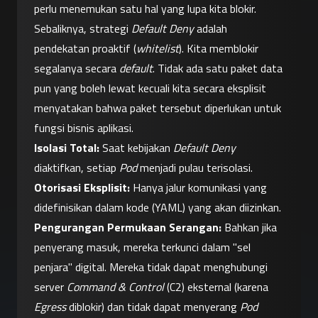
perlu menemukan satu hal yang lupa kita blokir.
Sebaliknya, strategi 
Default Deny
 adalah 
pendekatan proaktif (
whitelist
). Kita memblokir 
segalanya secara 
default
. Tidak ada satu paket data 
pun yang boleh lewat kecuali kita secara eksplisit 
menyatakan bahwa paket tersebut diperlukan untuk 
fungsi bisnis aplikasi.
Isolasi Total:
 Saat kebijakan 
Default Deny
diaktifkan, setiap 
Pod
 menjadi pulau terisolasi.
Otorisasi Eksplisit:
 Hanya jalur komunikasi yang 
didefinisikan dalam kode (YAML) yang akan diizinkan.
Pengurangan Permukaan Serangan:
 Bahkan jika 
penyerang masuk, mereka terkunci dalam "sel 
penjara" digital. Mereka tidak dapat menghubungi 
server 
Command & Control
 (C2) eksternal (karena 
Egress
 diblokir) dan tidak dapat menyerang 
Pod