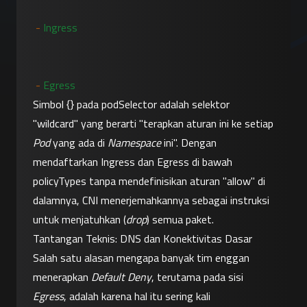
- 
Ingress
- 
Egress
Simbol {} pada podSelector adalah selektor 
"wildcard" yang berarti "terapkan aturan ini ke setiap 
Pod
 yang ada di 
Namespace
 ini". Dengan 
mendaftarkan Ingress dan Egress di bawah 
policyTypes tanpa mendefinisikan aturan "allow" di 
dalamnya, CNI menerjemahkannya sebagai instruksi 
untuk menjatuhkan (
drop
) semua paket.
Tantangan Teknis: DNS dan Konektivitas Dasar
Salah satu alasan mengapa banyak tim enggan 
menerapkan 
Default Deny
, terutama pada sisi 
Egress
, adalah karena hal itu sering kali 