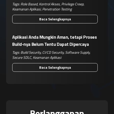
Operasional Nyata
Tags:
Role Based
,
Kontrol Akses
,
Privilege Creep
,
Keamanan Aplikasi
,
Penetration Testing
Baca Selengkapnya
Aplikasi Anda Mungkin Aman, tetapi Proses
Build-nya Belum Tentu Dapat Dipercaya
Tags:
Build Security
,
CI/CD Security
,
Software Supply
,
Secure SDLC
,
Keamanan Aplikasi
Baca Selengkapnya
Berlangganan