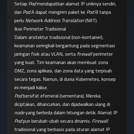
Setiap 
Pod
 mendapatkan alamat IP uniknya sendiri, 
dan 
Pod
 A dapat mengirim paket ke 
Pod
 B tanpa 
perlu 
Network Address Translation
 (NAT).
Ilusi Perimeter Tradisional
Dalam arsitektur tradisional (non-kontainer), 
keamanan seringkali bergantung pada segmentasi 
jaringan fisik atau VLAN, serta 
firewall
 perimeter 
yang kuat. Tim keamanan akan membuat zona 
DMZ, zona aplikasi, dan zona data yang terpisah 
secara tegas. Namun, di dunia Kubernetes, konsep 
ini menjadi kabur.
Pod
 bersifat efemeral (sementara). Mereka 
diciptakan, dihancurkan, dan dijadwalkan ulang di 
node
 yang berbeda dalam hitungan detik. Alamat IP 
Pod
 pun berubah-ubah secara dinamis. 
Firewall
tradisional yang berbasis pada aturan alamat IP 