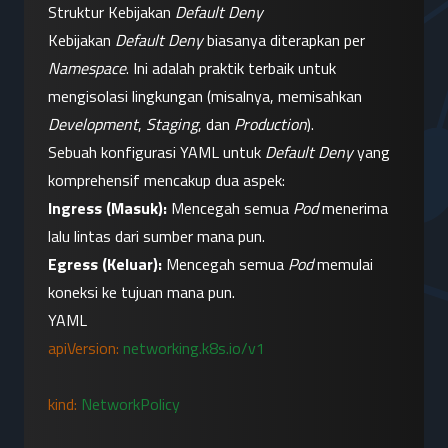
Struktur Kebijakan 
Default Deny
Kebijakan 
Default Deny
 biasanya diterapkan per 
Namespace
. Ini adalah praktik terbaik untuk 
mengisolasi lingkungan (misalnya, memisahkan 
Development
, 
Staging
, dan 
Production
).
Sebuah konfigurasi YAML untuk 
Default Deny
 yang 
komprehensif mencakup dua aspek:
Ingress (Masuk):
 Mencegah semua 
Pod
 menerima 
lalu lintas dari sumber mana pun.
Egress (Keluar):
 Mencegah semua 
Pod
 memulai 
koneksi ke tujuan mana pun.
YAML
apiVersion:
networking.k8s.io/v1
kind:
NetworkPolicy