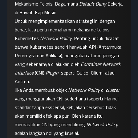
Mekanisme Teknis: Bagaimana 
Default Deny
 Bekerja 
di Bawah Kap Mesin
Untuk mengimplementasikan strategi ini dengan 
benar, kita perlu memahami mekanisme teknis 
Kubernetes 
Network Policy
. Penting untuk dicatat 
bahwa Kubernetes sendiri hanyalah API (Antarmuka 
Pemrograman Aplikasi); penegakan aturan jaringan 
yang sebenarnya dilakukan oleh 
Container Network 
Interface
 (CNI) 
Plugin
, seperti Calico, Cilium, atau 
Antrea.
Jika Anda membuat objek 
Network Policy
 di 
cluster
yang menggunakan CNI sederhana (seperti Flannel 
standar tanpa ekstensi), kebijakan tersebut tidak 
akan memiliki efek apa pun. Oleh karena itu, 
memastikan CNI yang mendukung 
Network Policy
adalah langkah nol yang krusial.