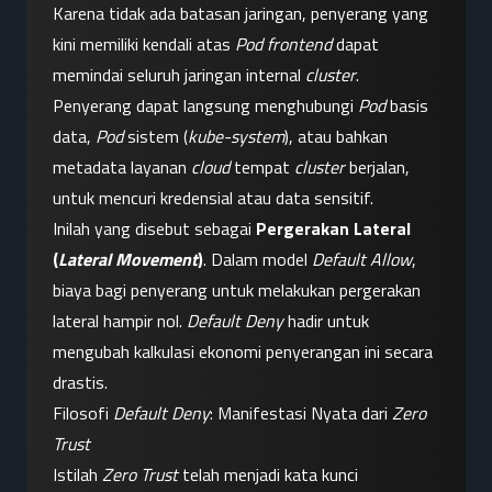
Karena tidak ada batasan jaringan, penyerang yang 
kini memiliki kendali atas 
Pod frontend
 dapat 
memindai seluruh jaringan internal 
cluster
.
Penyerang dapat langsung menghubungi 
Pod
 basis 
data, 
Pod
 sistem (
kube-system
), atau bahkan 
metadata layanan 
cloud
 tempat 
cluster
 berjalan, 
untuk mencuri kredensial atau data sensitif.
Inilah yang disebut sebagai 
Pergerakan Lateral 
(
Lateral Movement
)
. Dalam model 
Default Allow
, 
biaya bagi penyerang untuk melakukan pergerakan 
lateral hampir nol. 
Default Deny
 hadir untuk 
mengubah kalkulasi ekonomi penyerangan ini secara 
drastis.
Filosofi 
Default Deny
: Manifestasi Nyata dari 
Zero 
Trust
Istilah 
Zero Trust
 telah menjadi kata kunci 