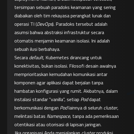
tersimpan sebuah paradoks keamanan yang sering 
diabaikan oleh tim rekayasa perangkat lunak dan 
operasi TI (
DevOps
). Paradoks tersebut adalah 
asumsi bahwa abstraksi infrastruktur secara 
otomatis menjamin keamanan isolasi. Ini adalah 
sebuah ilusi berbahaya.
Secara 
default
, Kubernetes dirancang untuk 
konektivitas, bukan isolasi. Filosofi desain awalnya 
memprioritaskan kemudahan komunikasi antar 
komponen agar aplikasi dapat berjalan tanpa 
hambatan konfigurasi yang rumit. Akibatnya, dalam 
instalasi standar "vanilla", setiap 
Pod
 dapat 
berkomunikasi dengan 
Pod
 lainnya di seluruh 
cluster
, 
melintasi batas 
Namespace
, tanpa ada pemeriksaan 
otentikasi atau otorisasi di lapisan jaringan.
Jika organisasi Anda menjalankan 
cluster
 produksi 