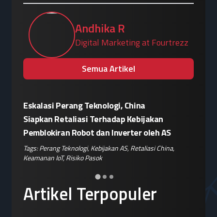
Andhika R
Digital Marketing at Fourtrezz
Semua Artikel
Eskalasi Perang Teknologi, China
Patroli 
or"
Siapkan Retaliasi Terhadap Kebijakan
Kampany
Pemblokiran Robot dan Inverter oleh AS
Jelang 
ple
,
Tags:
Perang Teknologi
,
Kebijakan AS
,
Retaliasi China
,
Tags:
Disin
Keamanan IoT
,
Risiko Pasok
Hoaks
,
Ris
Artikel Terpopuler