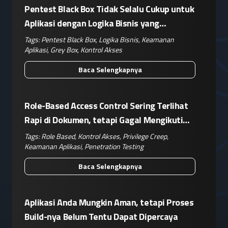
Pentest Black Box Tidak Selalu Cukup untuk
Aplikasi dengan Logika Bisnis yang
Kompleks
Tags:
Pentest Black Box
,
Logika Bisnis
,
Keamanan
Aplikasi
,
Grey Box
,
Kontrol Akses
Baca Selengkapnya
Role-Based Access Control Sering Terlihat
Rapi di Dokumen, tetapi Gagal Mengikuti
Operasional Nyata
Tags:
Role Based
,
Kontrol Akses
,
Privilege Creep
,
Keamanan Aplikasi
,
Penetration Testing
Baca Selengkapnya
Aplikasi Anda Mungkin Aman, tetapi Proses
Build-nya Belum Tentu Dapat Dipercaya