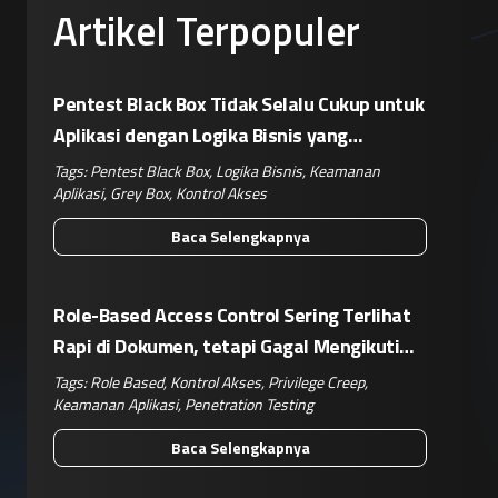
Artikel Terpopuler
Pentest Black Box Tidak Selalu Cukup untuk
Aplikasi dengan Logika Bisnis yang
Kompleks
Tags:
Pentest Black Box
,
Logika Bisnis
,
Keamanan
Aplikasi
,
Grey Box
,
Kontrol Akses
Baca Selengkapnya
Role-Based Access Control Sering Terlihat
Rapi di Dokumen, tetapi Gagal Mengikuti
Operasional Nyata
Tags:
Role Based
,
Kontrol Akses
,
Privilege Creep
,
Keamanan Aplikasi
,
Penetration Testing
Baca Selengkapnya