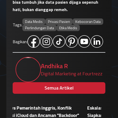
bisa tumbuh jika data pasien dijaga sepenuh 
hati, bukan dianggap remeh.
Data Medis
Privasi Pasien
Kebocoran Data
Tags:
Perlindungan Data
Etika Medis
Bagikan:
Andhika R
Digital Marketing at Fourtrezz
Semua Artikel
Eskalasi Perang Teknologi, China
Patroli 
or"
Siapkan Retaliasi Terhadap Kebijakan
Kampany