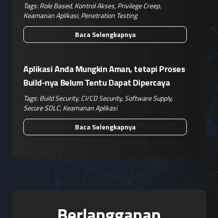
Operasional Nyata
Tags:
Role Based
,
Kontrol Akses
,
Privilege Creep
,
Keamanan Aplikasi
,
Penetration Testing
Baca Selengkapnya
Aplikasi Anda Mungkin Aman, tetapi Proses
Build-nya Belum Tentu Dapat Dipercaya
Tags:
Build Security
,
CI/CD Security
,
Software Supply
,
Secure SDLC
,
Keamanan Aplikasi
Baca Selengkapnya
Berlangganan