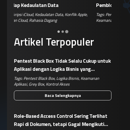
Pemblokiran Robot dan Inverter oleh AS
Jelang 
ple
,
Tags:
Perang Teknologi
,
Kebijakan AS
,
Retaliasi China
,
Tags:
Disin
Keamanan IoT
,
Risiko Pasok
Hoaks
,
Ris
Artikel Terpopuler
Pentest Black Box Tidak Selalu Cukup untuk
Aplikasi dengan Logika Bisnis yang
Kompleks
Tags:
Pentest Black Box
,
Logika Bisnis
,
Keamanan
Aplikasi
,
Grey Box
,
Kontrol Akses
Baca Selengkapnya
Role-Based Access Control Sering Terlihat
Rapi di Dokumen, tetapi Gagal Mengikuti