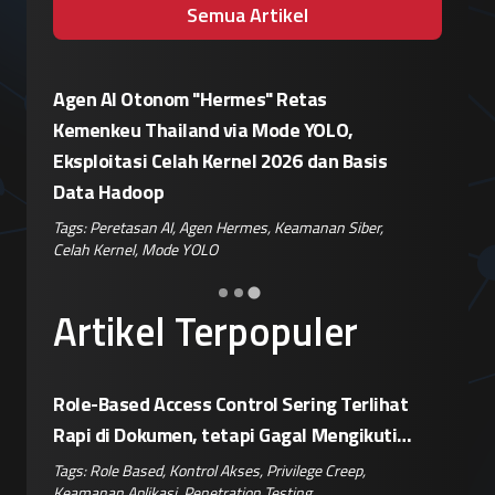
Semua Artikel
Patroli Siber Polda Metro Jaya Netralisir
Apple vs
Kampanye Disinformasi Hoaks di TikTok
Enkrips
is
Jelang 17 Agustus
Terhada
Tags:
Disinformasi TikTok
,
Patroli Siber
,
Penanganan
Tags:
Enkri
Hoaks
,
Risiko Digital
,
Reputasi Merek
Keamanan 
er
,
…
Artikel Terpopuler
Role-Based Access Control Sering Terlihat
Rapi di Dokumen, tetapi Gagal Mengikuti
Operasional Nyata
Tags:
Role Based
,
Kontrol Akses
,
Privilege Creep
,
Keamanan Aplikasi
,
Penetration Testing