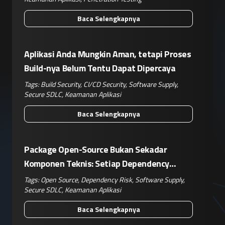
Baca Selengkapnya
Aplikasi Anda Mungkin Aman, tetapi Proses
Build-nya Belum Tentu Dapat Dipercaya
Tags:
Build Security
,
CI/CD Security
,
Software Supply
,
Secure SDLC
,
Keamanan Aplikasi
Baca Selengkapnya
Package Open-Source Bukan Sekadar
Komponen Teknis: Setiap Dependency
Adalah Keputusan Risiko Bisnis
Tags:
Open Source
,
Dependency Risk
,
Software Supply
,
Secure SDLC
,
Keamanan Aplikasi
Baca Selengkapnya