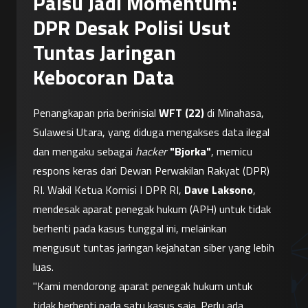
Palsu Jadi Momentum:
DPR Desak Polisi Usut
Tuntas Jaringan
Kebocoran Data
Penangkapan pria berinisial 
WFT (22)
 di Minahasa, 
Sulawesi Utara, yang diduga mengakses data ilegal 
dan mengaku sebagai 
hacker
"Bjorka"
, memicu 
respons keras dari Dewan Perwakilan Rakyat (DPR) 
RI. Wakil Ketua Komisi I DPR RI, 
Dave Laksono
, 
mendesak aparat penegak hukum (APH) untuk tidak 
berhenti pada kasus tunggal ini, melainkan 
mengusut tuntas jaringan kejahatan siber yang lebih 
luas.
"Kami mendorong aparat penegak hukum untuk 
tidak berhenti pada satu kasus saja. Perlu ada 