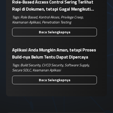
Role-Based Access Control Sering Terlihat
Rapi di Dokumen, tetapi Gagal Mengikuti
Operasional Nyata
Tags:
Role Based
,
Kontrol Akses
,
Privilege Creep
,
Keamanan Aplikasi
,
Penetration Testing
Baca Selengkapnya
Aplikasi Anda Mungkin Aman, tetapi Proses
Build-nya Belum Tentu Dapat Dipercaya
Tags:
Build Security
,
CI/CD Security
,
Software Supply
,
Secure SDLC
,
Keamanan Aplikasi
Baca Selengkapnya