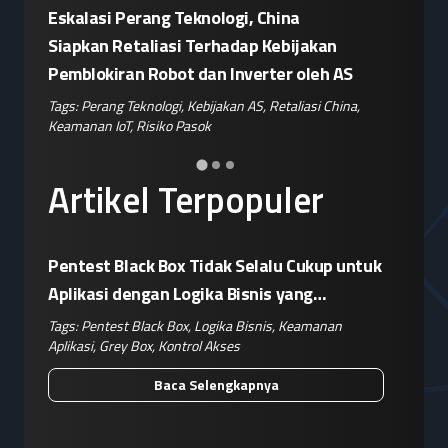
Eskalasi Perang Teknologi, China
Patroli 
or"
Siapkan Retaliasi Terhadap Kebijakan
Kampany
Pemblokiran Robot dan Inverter oleh AS
Jelang 
ple
,
Tags:
Perang Teknologi
,
Kebijakan AS
,
Retaliasi China
,
Tags:
Disin
Keamanan IoT
,
Risiko Pasok
Hoaks
,
Ris
Artikel Terpopuler
Pentest Black Box Tidak Selalu Cukup untuk
Aplikasi dengan Logika Bisnis yang
Kompleks
Tags:
Pentest Black Box
,
Logika Bisnis
,
Keamanan
Aplikasi
,
Grey Box
,
Kontrol Akses
Baca Selengkapnya