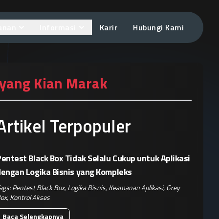
anan
Informasi
Karir
Hubungi Kami
 yang Kian Marak
Artikel Terpopuler
entest Black Box Tidak Selalu Cukup untuk Aplikasi
dengan Logika Bisnis yang Kompleks
ags:
Pentest Black Box
,
Logika Bisnis
,
Keamanan Aplikasi
,
Grey
ox
,
Kontrol Akses
Baca Selengkapnya