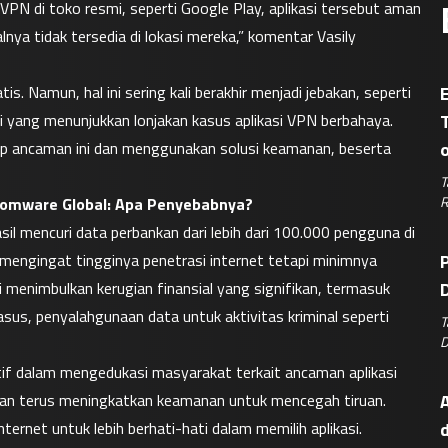
PN di toko resmi, seperti Google Play, aplikasi tersebut aman 
a tidak tersedia di lokasi mereka,” komentar Vasily 
tis. Namun, hal ini sering kali berakhir menjadi jebakan, seperti 
E
mi yang menunjukkan lonjakan kasus aplikasi VPN berbahaya. 
 ancaman ini dan menggunakan solusi keamanan, beserta 
T
R
somware Global: Apa Penyebabnya?
il mencuri data perbankan dari lebih dari 100.000 pengguna di 
 mengingat tingginya penetrasi internet tetapi minimnya 
P
 menimbulkan kerugian finansial yang signifikan, termasuk 
D
sus, penyalahgunaan data untuk aktivitas kriminal seperti 
T
D
tif dalam mengedukasi masyarakat terkait ancaman aplikasi 
apkan terus meningkatkan keamanan untuk mencegah tiruan.
A
rnet untuk lebih berhati-hati dalam memilih aplikasi. 