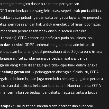
ga dengan beragam dasar hukum dan persyaratan.
GDPR memberikan hak yang lebih luas, seperti 
hak portabilitas 
dahkan data pribadinya dari satu penyedia layanan ke penyedia 
asi pemrosesan dan hak untuk menolak profilisasi otomatis. 
embatasan pemrosesan tidak disebut secara eksplisit 
 terbatas). CCPA cenderung berfokus pada hak akses, hak 
n dan sanksi
, GDPR terkenal dengan denda administratif 
pendapatan tahunan global perusahaan atau 20 juta euro (mana 
elanggaran, tetapi skemanya berbeda: misalnya, denda 
aran yang tidak disengaja (jika tidak diperbaiki dalam jangka 
r pelanggaran
 untuk pelanggaran disengaja. Selain itu, CCPA 
egakkan hukum ini, dan juga membuka peluang gugatan perdata 
ebocoran data akibat kelalaian keamanan). Nominal denda CCPA 
, mencerminkan perbedaan pendekatan regulasi antara Eropa 
rdampak?
 Hal ini terjadi karena sifat internet dan ekonomi 