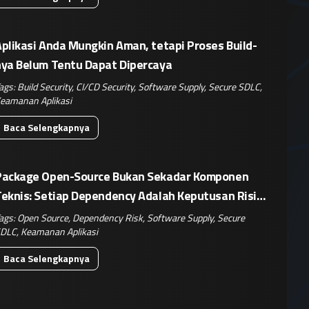
plikasi Anda Mungkin Aman, tetapi Proses Build-
nya Belum Tentu Dapat Dipercaya
ags:
Build Security
,
CI/CD Security
,
Software Supply
,
Secure SDLC
,
eamanan Aplikasi
Baca Selengkapnya
Package Open-Source Bukan Sekadar Komponen
Teknis: Setiap Dependency Adalah Keputusan Risiko
isnis
ags:
Open Source
,
Dependency Risk
,
Software Supply
,
Secure
DLC
,
Keamanan Aplikasi
Baca Selengkapnya