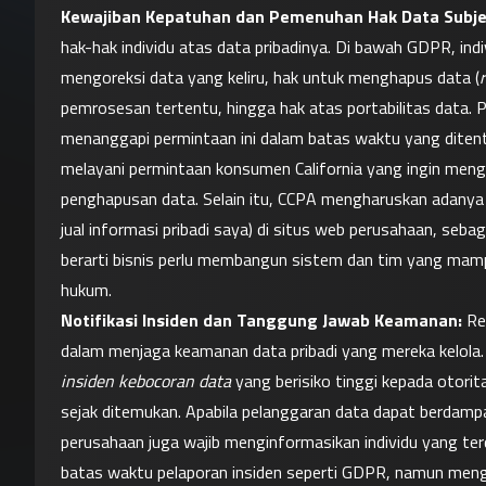
Kewajiban Kepatuhan dan Pemenuhan Hak Data Subje
hak-hak individu atas data pribadinya. Di bawah GDPR, indi
mengoreksi data yang keliru, hak untuk menghapus data (
pemrosesan tertentu, hingga hak atas portabilitas data. 
menanggapi permintaan ini dalam batas waktu yang diten
melayani permintaan konsumen California yang ingin men
penghapusan data. Selain itu, CCPA mengharuskan adany
jual informasi pribadi saya) di situs web perusahaan, seba
berarti bisnis perlu membangun sistem dan tim yang mamp
hukum.
Notifikasi Insiden dan Tanggung Jawab Keamanan:
 Re
insiden kebocoran data
 yang berisiko tinggi kepada otor
sejak ditemukan. Apabila pelanggaran data dapat berdampak 
perusahaan juga wajib menginformasikan individu yang terd
batas waktu pelaporan insiden seperti GDPR, namun meng