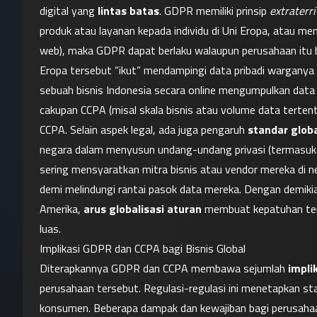
digital yang 
lintas batas
. GDPR memiliki prinsip 
extraterri
produk atau layanan kepada individu di Uni Eropa, atau memo
web), maka GDPR dapat berlaku walaupun perusahaan itu ber
Eropa tersebut “ikut” mendampingi data pribadi warganya k
sebuah bisnis Indonesia secara online mengumpulkan data d
cakupan CCPA (misal skala bisnis atau volume data tertent
CCPA. Selain aspek legal, ada juga pengaruh 
standar glob
negara dalam menyusun undang-undang privasi (termasuk 
sering mensyaratkan mitra bisnis atau vendor mereka di 
demi melindungi rantai pasok data mereka. Dengan demikian
Amerika, 
arus globalisasi aturan
 membuat kepatuhan terh
luas.
Implikasi GDPR dan CCPA bagi Bisnis Global
Diterapkannya GDPR dan CCPA membawa sejumlah 
impli
perusahaan tersebut. Regulasi-regulasi ini menetapkan s
konsumen. Beberapa dampak dan kewajiban bagi perusahaan