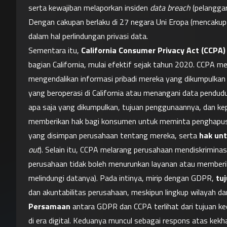
serta kewajiban melaporkan insiden 
data breach
 (pelangga
Dengan cakupan berlaku di 27 negara Uni Eropa (mencakup l
dalam hal perlindungan privasi data.
Sementara itu, 
California Consumer Privacy Act (CCPA)
bagian California, mulai efektif sejak tahun 2020. CCPA me
mengendalikan informasi pribadi mereka yang dikumpulkan
yang beroperasi di California atau menangani data pendudu
apa saja yang dikumpulkan, tujuan penggunaannya, dan kep
memberikan hak bagi konsumen untuk meminta penghapusan
yang disimpan perusahaan tentang mereka, serta 
hak unt
out
). Selain itu, CCPA melarang perusahaan mendiskriminas
perusahaan tidak boleh menurunkan layanan atau memberi
melindungi datanya). Pada intinya, mirip dengan GDPR, 
tu
dan akuntabilitas perusahaan, meskipun lingkup wilayah d
Persamaan
 antara GDPR dan CCPA terlihat dari tujuan ke
di era digital. Keduanya muncul sebagai respons atas ke