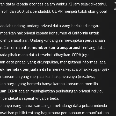
T
ran data) kepada otoritas dalam waktu 72 jam sejak diketahui. 
M
ebih dari 500 juta penduduk), GDPR menjadi tolok ukur global 
 adalah undang-undang privasi data yang berlaku di negara 
mberikan hak privasi kepada konsumen di California untuk 
 oleh perusahaan. Undang-undang ini mewajibkan perusahaan 
k California untuk 
memberikan transparansi
 tentang data 
ada pihak mana data tersebut dibagikan. CCPA juga 
 data pribadi yang dikumpulkan, mengetahui informasi apa 
uk menolak penjualan data
 mereka kepada pihak ketiga (
opt-
i konsumen yang menjalankan hak privasinya (misalnya, 
kan harga yang berbeda hanya karena konsumen memilih 
juan CCPA
 adalah meningkatkan perlindungan privasi individu 
an pendekatan spesifiknya berbeda.
duanya yang sama-sama ingin melindungi data pribadi individu 
khawatiran publik tentang bagaimana perusahaan memanfaatkan 