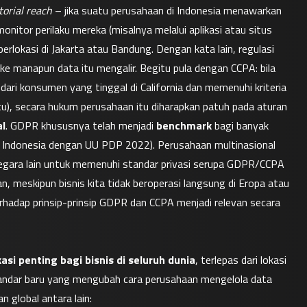
torial reach
 – jika suatu perusahaan di Indonesia menawarkan 
nitor perilaku mereka (misalnya melalui aplikasi atau situs 
lokasi di Jakarta atau Bandung. Dengan kata lain, regulasi 
e manapun data itu mengalir. Begitu pula dengan CCPA: bila 
ari konsumen yang tinggal di California dan memenuhi kriteria 
u), secara hukum perusahaan itu diharapkan patuh pada aturan 
al
. GDPR khususnya telah menjadi 
benchmark
 bagi banyak 
Indonesia dengan UU PDP 2022). Perusahaan multinasional 
negara lain untuk memenuhi standar privasi serupa GDPR/CCPA 
, meskipun bisnis kita tidak beroperasi langsung di Eropa atau 
adap prinsip-prinsip GDPR dan CCPA menjadi relevan secara 
kasi penting bagi bisnis di seluruh dunia
, terlepas dari lokasi 
tandar baru yang mengubah cara perusahaan mengelola data 
 global antara lain: