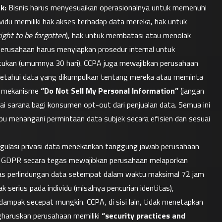
k:
 Bisnis harus menyesuaikan operasionalnya untuk memenuhi 
vidu memiliki hak akses terhadap data mereka, hak untuk 
right to be forgotten
), hak untuk membatasi atau menolak 
Perusahaan harus menyiapkan prosedur internal untuk 
tukan (umumnya 30 hari). CCPA juga mewajibkan perusahaan 
getahui data yang dikumpulkan tentang mereka atau meminta 
a mekanisme 
“Do Not Sell My Personal Information”
 (jangan 
gai sarana bagi konsumen opt-out dari penjualan data. Semua ini 
u menangani permintaan data subjek secara efisien dan sesuai 
gulasi privasi data menekankan tanggung jawab perusahaan 
dalam menjaga keamanan data pribadi yang mereka kelola. GDPR secara tegas mewajibkan perusahaan melaporkan 
itas perlindungan data setempat dalam waktu maksimal 72 jam 
serius pada individu (misalnya pencurian identitas), 
ampak secepat mungkin. CCPA, di sisi lain, tidak menetapkan 
haruskan perusahaan memiliki 
“security practices and 