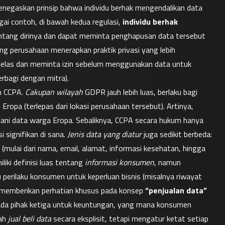
gaskan prinsip bahwa individu berhak mengendalikan data 
gai contoh, di bawah kedua regulasi, 
individu berhak 
entang dirinya dan dapat meminta penghapusan data tersebut 
apabila tidak lagi diperlukan. Kedua aturan ini juga mendorong perusahaan menerapkan praktik privasi yang lebih 
n jelas dan meminta izin sebelum menggunakan data untuk 
rbagi dengan mitra).
 CCPA. 
Cakupan wilayah
 GDPR jauh lebih luas, berlaku bagi 
opa (terlepas dari lokasi perusahaan tersebut). Artinya, 
ani data warga Eropa. Sebaliknya, CCPA secara hukum hanya 
i signifikan di sana. 
Jenis data yang diatur
 juga sedikit berbeda: 
i (mulai dari nama, email, alamat, informasi kesehatan, hingga 
iki definisi luas tentang 
informasi konsumen
, namun 
perilaku konsumen untuk keperluan bisnis (misalnya riwayat 
PA memberikan perhatian khusus pada konsep 
“penjualan data”
da pihak ketiga untuk keuntungan, yang mana konsumen 
ah 
jual beli data
 secara eksplisit, tetapi mengatur ketat setiap 