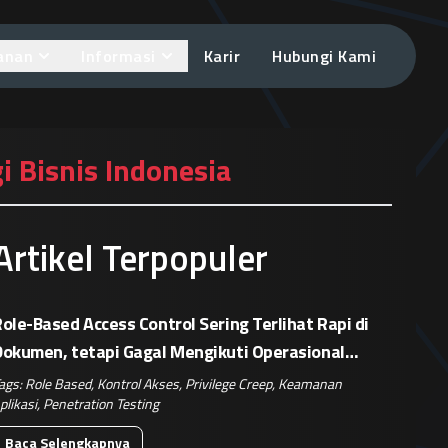
anan
Informasi
Karir
Hubungi Kami
i Bisnis Indonesia
Artikel Terpopuler
ole-Based Access Control Sering Terlihat Rapi di
Dokumen, tetapi Gagal Mengikuti Operasional
Nyata
ags:
Role Based
,
Kontrol Akses
,
Privilege Creep
,
Keamanan
plikasi
,
Penetration Testing
Baca Selengkapnya