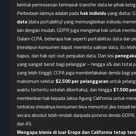
bentuk pemrosesan termasuk transfer data ke pihak keti
Perbedaan lainnya adalah pada 
hak individu
 yang diatur. 
data
 (data portability) yang memungkinkan individu memin
lain dengan mudah. GDPR juga mengenal hak untuk membat
Dalam CCPA, beberapa hak seperti portabilitas data dan p
(meskipun konsumen dapat meminta salinan data, itu lebih
hapus, dan hak opt-out penjualan data. Dari sisi 
penegaka
yang sangat berat bagi pelanggar – hingga 4% dari total 
yang lebih tinggi). CCPA juga memberlakukan denda bagi p
maksimum sekitar 
$2.500 per pelanggaran
 untuk pelangg
waktu tertentu setelah diberitahu), dan hingga 
$7.500 pe
memberikan hak kepada Jaksa Agung California untuk men
terbatas (misalnya konsumen bisa menuntut jika terjadi k
secara absolut lebih rendah daripada potensi denda GDPR
dan AS.
Mengapa bisnis di luar Eropa dan California tetap te