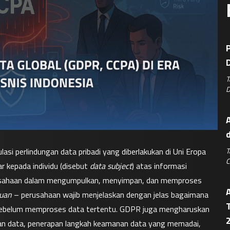
P
D
T
D
A
T
ulasi perlindungan data pribadi yang diberlakukan di Uni Eropa 
C
 kepada individu (disebut 
data subject
) atas informasi 
erusahaan dalam mengumpulkan, menyimpan, dan memproses 
juan
 – perusahaan wajib menjelaskan dengan jelas bagaimana 
T
sebelum memproses data tertentu. GDPR juga mengharuskan 
an data, penerapan langkah keamanan data yang memadai, 