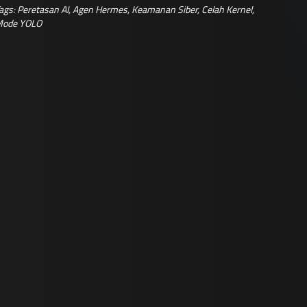
ags:
Peretasan AI
,
Agen Hermes
,
Keamanan Siber
,
Celah Kernel
,
ode YOLO