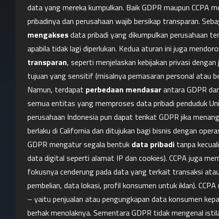
data yang mereka kumpulkan. Baik GDPR maupun CCPA mene
pribadinya dan perusahaan wajib bersikap transparan. Seba
mengakses
 data pribadi yang dikumpulkan perusahaan t
transparan
, seperti menjelaskan kebijakan privasi denga
tujuan yang sensitif (misalnya pemasaran personal atau be
Namun, terdapat 
perbedaan mendasar
 antara GDPR dan
semua entitas yang memproses data pribadi penduduk Uni Er
perusahaan Indonesia pun dapat terikat GDPR jika menang
berlaku di California dan ditujukan bagi bisnis dengan operas
GDPR mengatur segala bentuk 
data pribadi
 tanpa kecual
data digital seperti alamat IP dan cookies). CCPA juga memil
fokusnya cenderung pada data yang terkait transaksi atau 
pembelian, data lokasi, profil konsumen untuk iklan). CC
– yaitu penjualan atau pengungkapan data konsumen kepa
berhak menolaknya. Sementara GDPR tidak mengenal istil