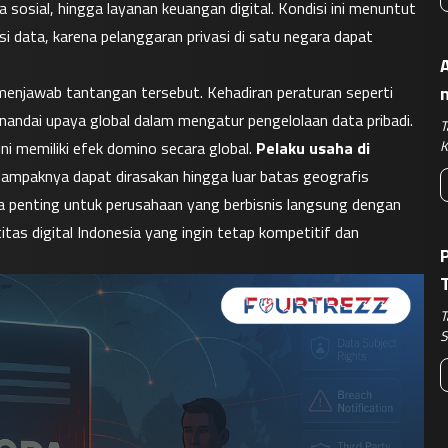
sosial, hingga layanan keuangan digital. Kondisi ini menuntut 
si data, karena pelanggaran privasi di satu negara dapat 
A
Regulasi privasi data lintas negara menjadi penting untuk menjawab tantangan tersebut. Kehadiran peraturan seperti 
menandai upaya global dalam mengatur pengelolaan data pribadi. 
T
K
ini memiliki efek domino secara global. 
Pelaku usaha di 
dampaknya dapat dirasakan hingga luar batas geografis 
a penting untuk perusahaan yang berbisnis langsung dengan 
as digital Indonesia yang ingin tetap kompetitif dan 
B
T
S