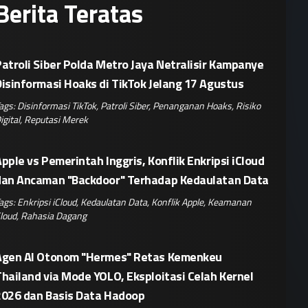
Berita Teratas
atroli Siber Polda Metro Jaya Netralisir Kampanye
isinformasi Hoaks di TikTok Jelang 17 Agustus
ags:
Disinformasi TikTok
,
Patroli Siber
,
Penanganan Hoaks
,
Risiko
igital
,
Reputasi Merek
pple vs Pemerintah Inggris, Konflik Enkripsi iCloud
dan Ancaman "Backdoor" Terhadap Kedaulatan Data
ags:
Enkripsi iCloud
,
Kedaulatan Data
,
Konflik Apple
,
Keamanan
loud
,
Rahasia Dagang
Agen AI Otonom "Hermes" Retas Kemenkeu
hailand via Mode YOLO, Eksploitasi Celah Kernel
2026 dan Basis Data Hadoop