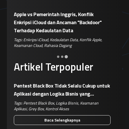
Eskalasi Perang Teknologi, China
Patroli
or"
Siapkan Retaliasi Terhadap Kebijakan
Kampany
Pemblokiran Robot dan Inverter oleh AS
Jelang 
pple
,
Tags:
Perang Teknologi
,
Kebijakan AS
,
Retaliasi China
,
Tags:
Disi
Keamanan IoT
,
Risiko Pasok
Hoaks
,
Ri
Artikel Terpopuler
Pentest Black Box Tidak Selalu Cukup untuk
Aplikasi dengan Logika Bisnis yang
Kompleks
Tags:
Pentest Black Box
,
Logika Bisnis
,
Keamanan
Aplikasi
,
Grey Box
,
Kontrol Akses
Baca Selengkapnya