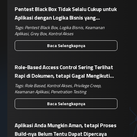
Pentest Black Box Tidak Selalu Cukup untuk
Aplikasi dengan Logika Bisnis yang
Kompleks
Tags:
Pentest Black Box
,
Logika Bisnis
,
Keamanan
Aplikasi
,
Grey Box
,
Kontrol Akses
Baca Selengkapnya
Role-Based Access Control Sering Terlihat
Rapi di Dokumen, tetapi Gagal Mengikuti
Operasional Nyata
Tags:
Role Based
,
Kontrol Akses
,
Privilege Creep
,
Keamanan Aplikasi
,
Penetration Testing
Baca Selengkapnya
Aplikasi Anda Mungkin Aman, tetapi Proses
Build-nya Belum Tentu Dapat Dipercaya