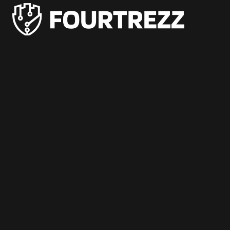
PT. Tiga Pilar Keamanan
Grha Karya Jody - Lantai 3
Jl. Cempaka Baru No.09, Karang Asem, Condongcatur
Depok, Sleman, D.I. Yogyakarta 55283
Hubungi Kami
+62 857-7771-7243
business@fourtrezz.co.id
Partner Pendukung