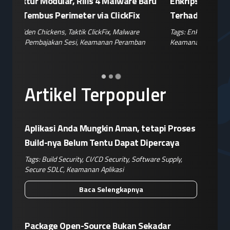
aru
Enkripsi iCloud dan Ancaman "Backdoor"
Kemenke
Terhadap Kedaulatan Data
Eksploit
Data Ha
Tags:
Enkripsi iCloud
,
Kedaulatan Data
,
Konflik Apple
,
Keamanan Cloud
,
Rahasia Dagang
Tags:
Pere
Celah Kern
Artikel Terpopuler
Aplikasi Anda Mungkin Aman, tetapi Proses
Build-nya Belum Tentu Dapat Dipercaya
Tags:
Build Security
,
CI/CD Security
,
Software Supply
,
Secure SDLC
,
Keamanan Aplikasi
Baca Selengkapnya
Package Open-Source Bukan Sekadar