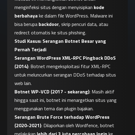
menginfeksi situs dengan menyisipkan 
kode 
berbahaya
 ke dalam file WordPress. Malware ini 
bisa berupa 
backdoor
, skrip pencuri data, atau 
redirect otomatis ke situs phishing.
Studi Kasus: Serangan Botnet Besar yang 
Pernah Terjadi
Serangan WordPress XML-RPC Pingback DDoS 
(2014)
: Botnet mengeksploitasi fitur XML-RPC 
untuk meluncurkan serangan DDoS terhadap situs 
web lain.
Botnet WP-VCD (2017 - sekarang)
: Masih aktif 
hingga saat ini, botnet ini menargetkan situs yang 
menggunakan tema dan plugin bajakan.
Serangan Brute Force terhadap WordPress 
(2020-2021)
: Dilaporkan oleh Wordfence, botnet 
melakukan 
lebih dari 3 juta percobaan login
 ke 