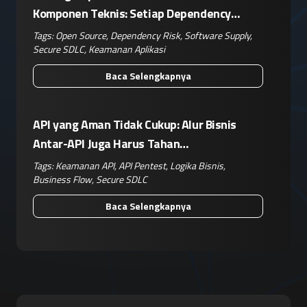
Komponen Teknis: Setiap Dependency
Adalah Keputusan Risiko Bisnis
Tags:
Open Source
,
Dependency Risk
,
Software Supply
,
Secure SDLC
,
Keamanan Aplikasi
Baca Selengkapnya
API yang Aman Tidak Cukup: Alur Bisnis
Antar-API Juga Harus Tahan
Penyalahgunaan
Tags:
Keamanan API
,
API Pentest
,
Logika Bisnis
,
Business Flow
,
Secure SDLC
Baca Selengkapnya