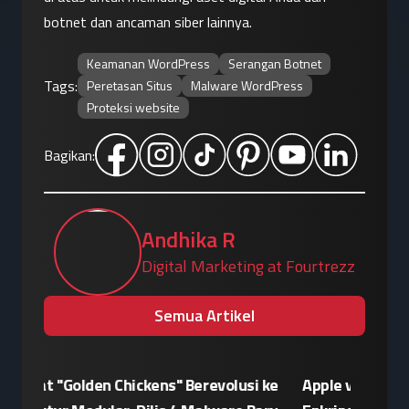
botnet dan ancaman siber lainnya.
Keamanan WordPress
Serangan Botnet
Tags:
Peretasan Situs
Malware WordPress
Proteksi website
Bagikan:
Andhika R
Digital Marketing at Fourtrezz
Semua Artikel
 ke
Apple vs Pemerintah Inggris, Konflik
Agen AI