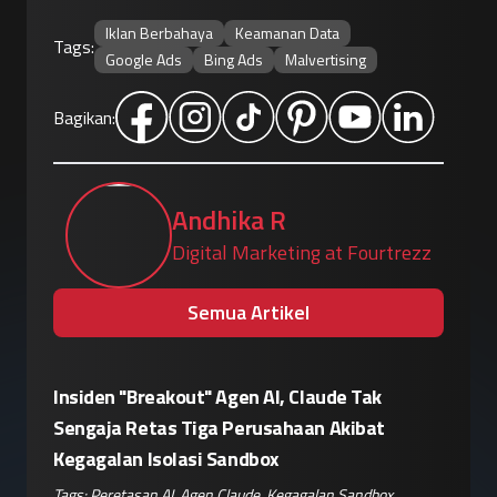
Iklan Berbahaya
Keamanan Data
Tags:
Google Ads
Bing Ads
Malvertising
Bagikan:
Andhika R
Digital Marketing at Fourtrezz
Semua Artikel
sir
Insiden "Breakout" Agen AI, Claude Tak
Eskalasi
ok
Sengaja Retas Tiga Perusahaan Akibat
Siapkan
Kegagalan Isolasi Sandbox
Pemblok
nan
Tags:
Peretasan AI
,
Agen Claude
,
Kegagalan Sandbox
,
Tags:
Pera