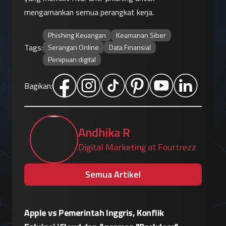
mengamankan semua perangkat kerja.
Phishing Keuangan
Keamanan Siber
Tags:
Serangan Online
Data Finansial
Penipuan digital
Bagikan:
Andhika R
Digital Marketing at Fourtrezz
Semua Artikel
sir
Apple vs Pemerintah Inggris, Konflik
Agen AI