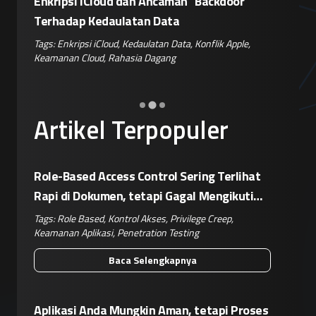
ok
Enkripsi iCloud dan Ancaman "Backdoor"
Kemenke
Terhadap Kedaulatan Data
Eksploit
Data Ha
nan
Tags:
Enkripsi iCloud
,
Kedaulatan Data
,
Konflik Apple
,
Keamanan Cloud
,
Rahasia Dagang
Tags:
Pere
Celah Kern
Artikel Terpopuler
Role-Based Access Control Sering Terlihat
Rapi di Dokumen, tetapi Gagal Mengikuti
Operasional Nyata
Tags:
Role Based
,
Kontrol Akses
,
Privilege Creep
,
Keamanan Aplikasi
,
Penetration Testing
Baca Selengkapnya
Aplikasi Anda Mungkin Aman, tetapi Proses