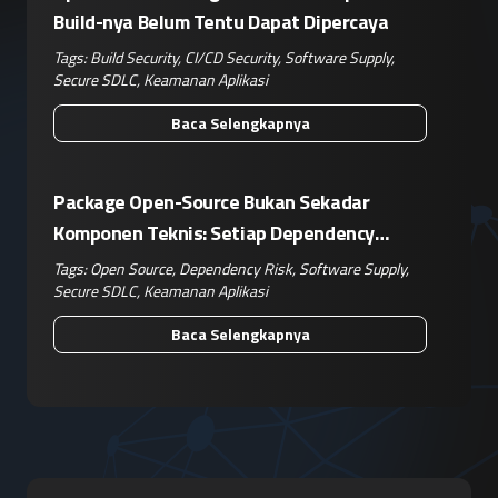
Build-nya Belum Tentu Dapat Dipercaya
Tags:
Build Security
,
CI/CD Security
,
Software Supply
,
Secure SDLC
,
Keamanan Aplikasi
Baca Selengkapnya
Package Open-Source Bukan Sekadar
Komponen Teknis: Setiap Dependency
Adalah Keputusan Risiko Bisnis
Tags:
Open Source
,
Dependency Risk
,
Software Supply
,
Secure SDLC
,
Keamanan Aplikasi
Baca Selengkapnya