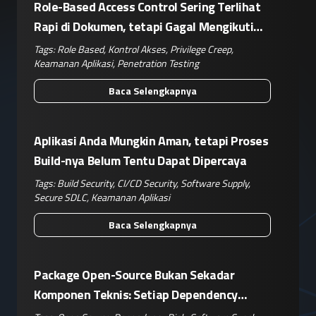
Role-Based Access Control Sering Terlihat
Rapi di Dokumen, tetapi Gagal Mengikuti
Operasional Nyata
Tags:
Role Based
,
Kontrol Akses
,
Privilege Creep
,
Keamanan Aplikasi
,
Penetration Testing
Baca Selengkapnya
Aplikasi Anda Mungkin Aman, tetapi Proses
Build-nya Belum Tentu Dapat Dipercaya
Tags:
Build Security
,
CI/CD Security
,
Software Supply
,
Secure SDLC
,
Keamanan Aplikasi
Baca Selengkapnya
Package Open-Source Bukan Sekadar
Komponen Teknis: Setiap Dependency
Adalah Keputusan Risiko Bisnis