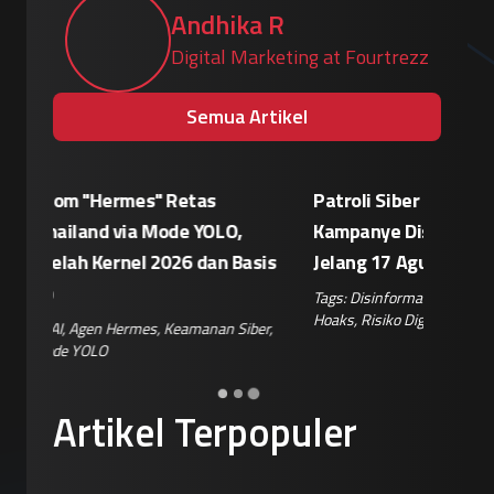
Andhika R
Digital Marketing at Fourtrezz
Semua Artikel
Patroli Siber Polda Metro Jaya Netralisir
Apple vs
Kampanye Disinformasi Hoaks di TikTok
Enkrips
is
Jelang 17 Agustus
Terhada
Tags:
Disinformasi TikTok
,
Patroli Siber
,
Penanganan
Tags:
Enkri
Hoaks
,
Risiko Digital
,
Reputasi Merek
Keamanan 
er
,
Artikel Terpopuler