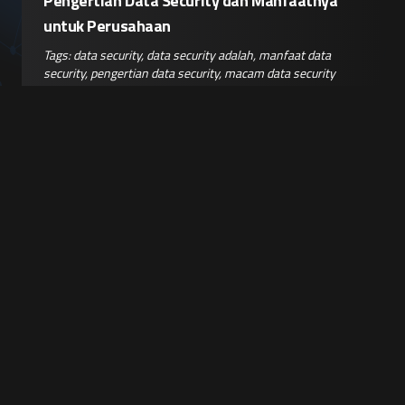
Pengertian Data Security dan Manfaatnya
untuk Perusahaan
Tags:
data security
,
data security adalah
,
manfaat data
security
,
pengertian data security
,
macam data security
Baca Selengkapnya
Sebelumnya
Selanjutnya
Berlangganan
Newsletter
FOURTREZZ