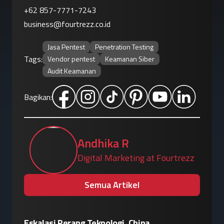
+62 857-7771-7243
business@fourtrezz.co.id
Jasa Pentest
Penetration Testing
Tags:
Vendor pentest
Keamanan Siber
Audit Keamanan
Bagikan:
Andhika R
Digital Marketing at Fourtrezz
Semua Artikel
Eskalasi Perang Teknologi, China
Patroli 