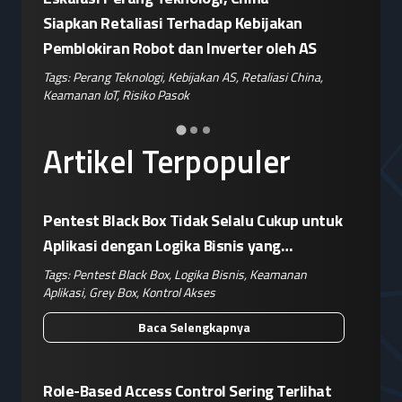
or"
Siapkan Retaliasi Terhadap Kebijakan
Kampany
Pemblokiran Robot dan Inverter oleh AS
Jelang 
ple
,
Tags:
Perang Teknologi
,
Kebijakan AS
,
Retaliasi China
,
Tags:
Disin
Keamanan IoT
,
Risiko Pasok
Hoaks
,
Ris
Artikel Terpopuler
Pentest Black Box Tidak Selalu Cukup untuk
Aplikasi dengan Logika Bisnis yang
Kompleks
Tags:
Pentest Black Box
,
Logika Bisnis
,
Keamanan
Aplikasi
,
Grey Box
,
Kontrol Akses
Baca Selengkapnya
Role-Based Access Control Sering Terlihat