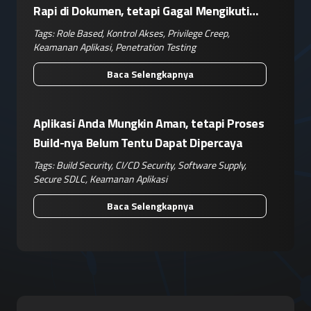
Rapi di Dokumen, tetapi Gagal Mengikuti
Operasional Nyata
Tags:
Role Based
,
Kontrol Akses
,
Privilege Creep
,
Keamanan Aplikasi
,
Penetration Testing
Baca Selengkapnya
Aplikasi Anda Mungkin Aman, tetapi Proses
Build-nya Belum Tentu Dapat Dipercaya
Tags:
Build Security
,
CI/CD Security
,
Software Supply
,
Secure SDLC
,
Keamanan Aplikasi
Baca Selengkapnya