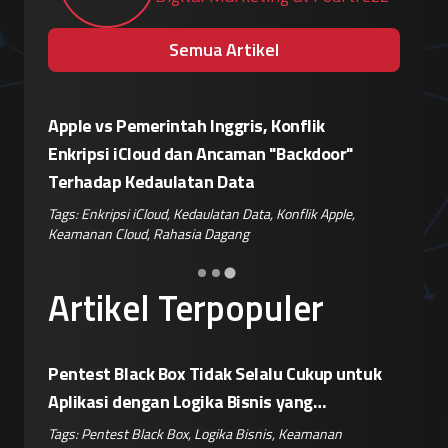
Semua Artikel
Eskalasi Perang Teknologi, China
Patroli 
or"
Siapkan Retaliasi Terhadap Kebijakan
Kampany
Pemblokiran Robot dan Inverter oleh AS
Jelang 
ple
,
Tags:
Perang Teknologi
,
Kebijakan AS
,
Retaliasi China
,
Tags:
Disin
Keamanan IoT
,
Risiko Pasok
Hoaks
,
Ris
Artikel Terpopuler
Pentest Black Box Tidak Selalu Cukup untuk
Aplikasi dengan Logika Bisnis yang
Kompleks
Tags:
Pentest Black Box
,
Logika Bisnis
,
Keamanan