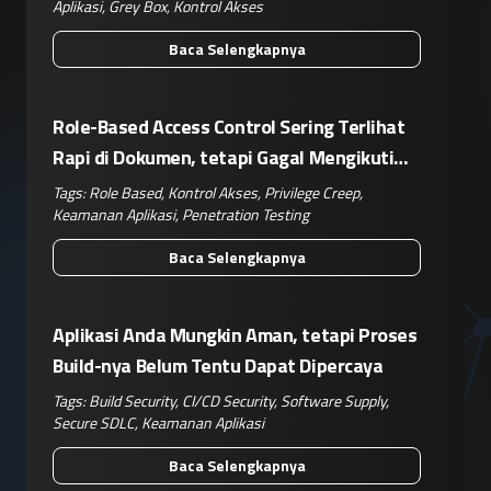
Aplikasi
,
Grey Box
,
Kontrol Akses
Baca Selengkapnya
Role-Based Access Control Sering Terlihat
Rapi di Dokumen, tetapi Gagal Mengikuti
Operasional Nyata
Tags:
Role Based
,
Kontrol Akses
,
Privilege Creep
,
Keamanan Aplikasi
,
Penetration Testing
Baca Selengkapnya
Aplikasi Anda Mungkin Aman, tetapi Proses
Build-nya Belum Tentu Dapat Dipercaya
Tags:
Build Security
,
CI/CD Security
,
Software Supply
,
Secure SDLC
,
Keamanan Aplikasi
Baca Selengkapnya