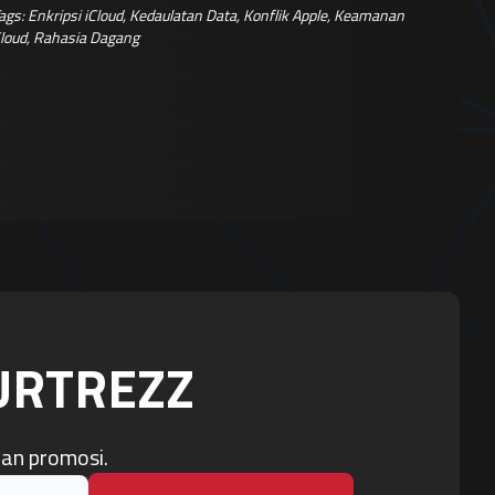
ags:
Enkripsi iCloud
,
Kedaulatan Data
,
Konflik Apple
,
Keamanan
loud
,
Rahasia Dagang
OURTREZZ
dan promosi.