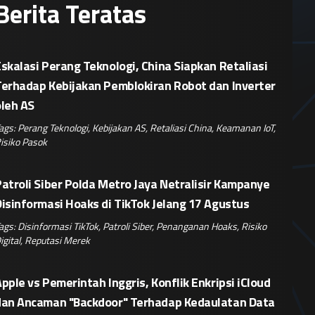
Berita Teratas
skalasi Perang Teknologi, China Siapkan Retaliasi
Terhadap Kebijakan Pemblokiran Robot dan Inverter
oleh AS
ags:
Perang Teknologi
,
Kebijakan AS
,
Retaliasi China
,
Keamanan IoT
,
isiko Pasok
atroli Siber Polda Metro Jaya Netralisir Kampanye
isinformasi Hoaks di TikTok Jelang 17 Agustus
ags:
Disinformasi TikTok
,
Patroli Siber
,
Penanganan Hoaks
,
Risiko
igital
,
Reputasi Merek
pple vs Pemerintah Inggris, Konflik Enkripsi iCloud
dan Ancaman "Backdoor" Terhadap Kedaulatan Data