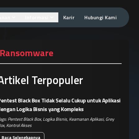
anan
Informasi
Karir
Hubungi Kami
n Ransomware
Artikel Terpopuler
entest Black Box Tidak Selalu Cukup untuk Aplikasi
dengan Logika Bisnis yang Kompleks
ags:
Pentest Black Box
,
Logika Bisnis
,
Keamanan Aplikasi
,
Grey
ox
,
Kontrol Akses
Baca Selengkapnya