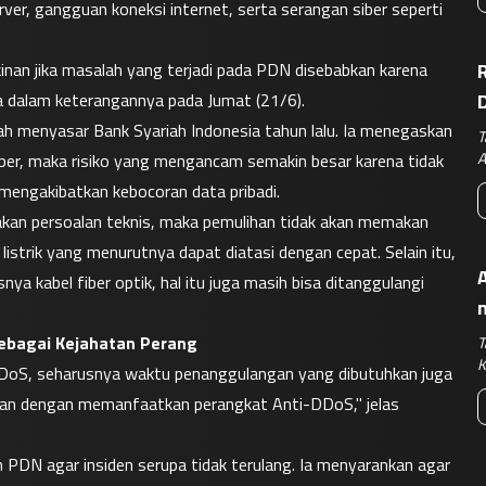
server, gangguan koneksi internet, serta serangan siber seperti 
kinan jika masalah yang terjadi pada PDN disebabkan karena 
R
 dalam keterangannya pada Jumat (21/6).
menyasar Bank Syariah Indonesia tahun lalu. Ia menegaskan 
T
A
iber, maka risiko yang mengancam semakin besar karena tidak 
mengakibatkan kebocoran data pribadi.
kan persoalan teknis, maka pemulihan tidak akan memakan 
istrik yang menurutnya dapat diatasi dengan cepat. Selain itu, 
A
ya kabel fiber optik, hal itu juga masih bisa ditanggulangi 
sebagai Kejahatan Perang
T
K
DDoS, seharusnya waktu penanggulangan yang dibutuhkan juga 
ikan dengan memanfaatkan perangkat Anti-DDoS," jelas 
N agar insiden serupa tidak terulang. Ia menyarankan agar 