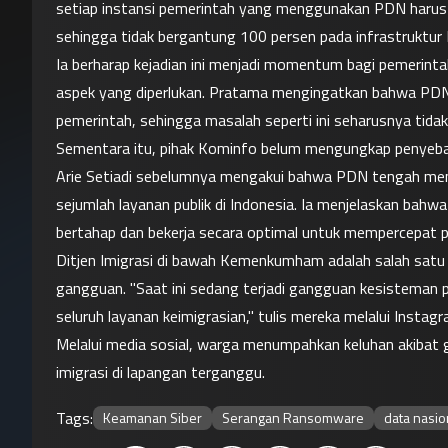
setiap instansi pemerintah yang menggunakan PDN harus m
sehingga tidak bergantung 100 persen pada infrastruktur
Ia berharap kejadian ini menjadi momentum bagi pemerint
aspek yang diperlukan. Pratama mengingatkan bahwa PDN 
pemerintah, sehingga masalah seperti ini seharusnya tidak t
Sementara itu, pihak Kominfo belum mengungkap penyeba
Arie Setiadi sebelumnya mengakui bahwa PDN tengah men
sejumlah layanan publik di Indonesia. Ia menjelaskan ba
bertahap dan bekerja secara optimal untuk mempercepat 
Ditjen Imigrasi di bawah Kemenkumham adalah salah satu
gangguan. "Saat ini sedang terjadi gangguan kesisteman
seluruh layanan keimigrasian," tulis mereka melalui Instag
Melalui media sosial, warga menumpahkan keluhan akibat
imigrasi di lapangan terganggu.
Tags:
Keamanan Siber
Serangan Ransomware
data nasio