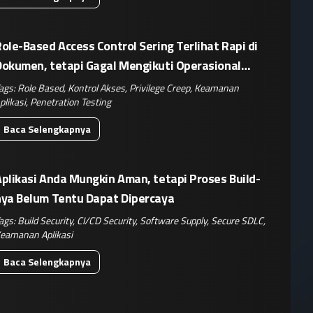
ole-Based Access Control Sering Terlihat Rapi di
Dokumen, tetapi Gagal Mengikuti Operasional
Nyata
ags:
Role Based
,
Kontrol Akses
,
Privilege Creep
,
Keamanan
plikasi
,
Penetration Testing
Baca Selengkapnya
plikasi Anda Mungkin Aman, tetapi Proses Build-
nya Belum Tentu Dapat Dipercaya
ags:
Build Security
,
CI/CD Security
,
Software Supply
,
Secure SDLC
,
eamanan Aplikasi
Baca Selengkapnya