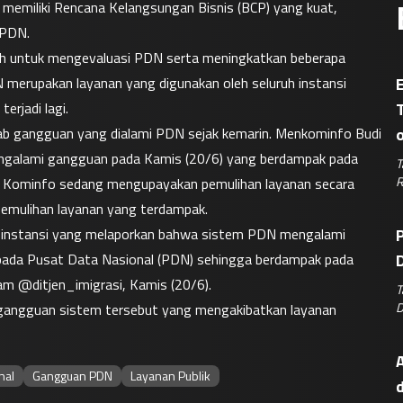
emiliki Rencana Kelangsungan Bisnis (BCP) yang kuat, 
 PDN.
ah untuk mengevaluasi PDN serta meningkatkan beberapa 
merupakan layanan yang digunakan oleh seluruh instansi 
E
erjadi lagi.
b gangguan yang dialami PDN sejak kemarin. Menkominfo Budi 
galami gangguan pada Kamis (20/6) yang berdampak pada 
T
R
hwa Kominfo sedang mengupayakan pemulihan layanan secara 
pemulihan layanan yang terdampak.
 instansi yang melaporkan bahwa sistem PDN mengalami 
P
 pada Pusat Data Nasional (PDN) sehingga berdampak pada 
D
ram @ditjen_imigrasi, Kamis (20/6).
T
D
 gangguan sistem tersebut yang mengakibatkan layanan 
A
nal
Gangguan PDN
Layanan Publik