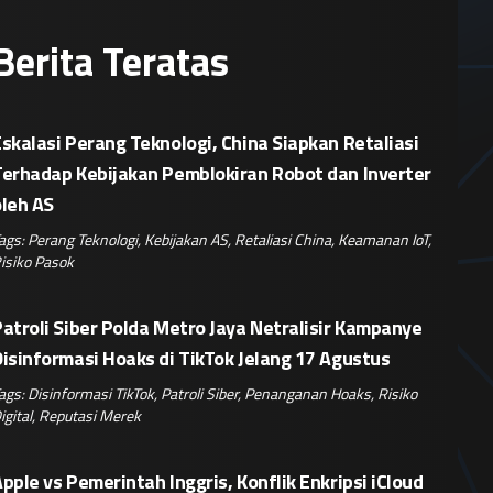
Berita Teratas
skalasi Perang Teknologi, China Siapkan Retaliasi
Terhadap Kebijakan Pemblokiran Robot dan Inverter
oleh AS
ags:
Perang Teknologi
,
Kebijakan AS
,
Retaliasi China
,
Keamanan IoT
,
isiko Pasok
atroli Siber Polda Metro Jaya Netralisir Kampanye
isinformasi Hoaks di TikTok Jelang 17 Agustus
ags:
Disinformasi TikTok
,
Patroli Siber
,
Penanganan Hoaks
,
Risiko
igital
,
Reputasi Merek
pple vs Pemerintah Inggris, Konflik Enkripsi iCloud