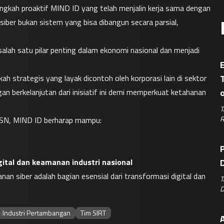
ngkah proaktif MIND ID yang telah menjalin kerja sama dengan 
er bukan sistem yang bisa dibangun secara parsial, 
alah satu pilar penting dalam ekonomi nasional dan menjadi 
E
 strategis yang layak dicontoh oleh korporasi lain di sektor 
n berkelanjutan dari inisiatif ini demi memperkuat ketahanan 
T
R
SSN, MIND ID berharap mampu:
P
gital dan keamanan industri nasional
D
 siber adalah bagian esensial dari transformasi digital dan 
T
D
Industri Pertambangan
Tim SIRT
A