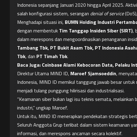
Indonesia sepanjang Januari 2020 hingga April 2025. Aktivi
salah konfigurasi sistem, serangan 
denial of service
 (DoS)
Menghadapi situasi ini, 
BUMN Holding Industri Pertamba
dengan membentuk 
Tim Tanggap Insiden Siber (SIRT)
, 
dalam merespons dan mengoordinasikan penanganan insiden
Tambang Tbk, PT Bukit Asam Tbk, PT Indonesia Asahan
Tbk
, dan 
PT Timah Tbk
.
Baca Juga: 
Coinbase Alami Kebocoran Data, Pelaku Int
Direktur Utama MIND ID, 
Maroef Sjamsoeddin
, menyata
Indonesia, MIND ID memikul tanggung jawab besar untuk m
menjadi tulang punggung hilirisasi dan industrialisasi.
“Keamanan siber bukan lagi isu teknis semata, melainkan ba
industri,” ungkap Maroef.
Untuk itu, MIND ID menerapkan pendekatan strategis berb
Seluruh Anggota Grup terlibat dalam sistem keamanan yang
informasi, dan merespons ancaman secara kolektif.