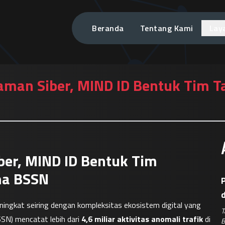
Beranda
Tentang Kami
Lay
caman Siber, MIND ID Bentuk Tim T
ber, MIND ID Bentuk Tim
ma BSSN
P
ningkat seiring dengan kompleksitas ekosistem digital yang 
T
SN) mencatat lebih dari 
4,6 miliar aktivitas anomali trafik
 di 
B