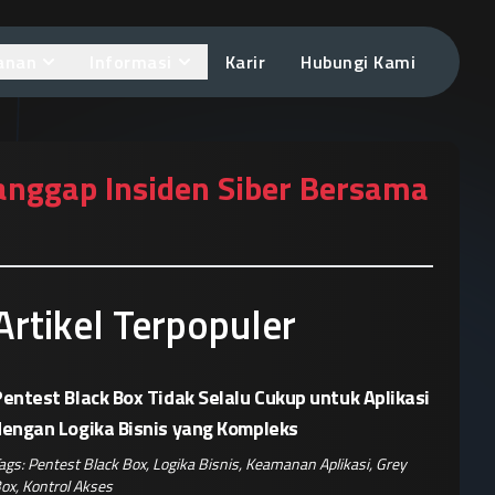
anan
Informasi
Karir
Hubungi Kami
anggap Insiden Siber Bersama
Artikel Terpopuler
entest Black Box Tidak Selalu Cukup untuk Aplikasi
dengan Logika Bisnis yang Kompleks
ags:
Pentest Black Box
,
Logika Bisnis
,
Keamanan Aplikasi
,
Grey
ox
,
Kontrol Akses