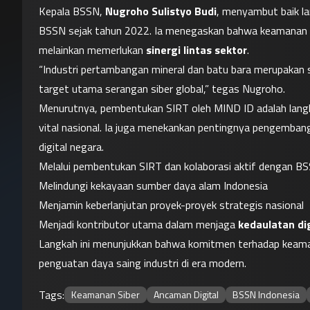
Kepala BSSN, 
Nugroho Sulistyo Budi
, menyambut baik la
BSSN sejak tahun 2022. Ia menegaskan bahwa keamanan sib
melainkan memerlukan 
sinergi lintas sektor
.
“Industri pertambangan mineral dan batu bara merupakan s
target utama serangan siber global,” tegas Nugroho.
Menurutnya, pembentukan SIRT oleh MIND ID adalah langkah
vital nasional. Ia juga menekankan pentingnya pengembanga
digital negara.
Melalui pembentukan SIRT dan kolaborasi aktif dengan B
Melindungi kekayaan sumber daya alam Indonesia
Menjamin keberlanjutan proyek-proyek strategis nasional
Menjadi kontributor utama dalam menjaga 
kedaulatan di
Langkah ini menunjukkan bahwa komitmen terhadap keamanan
penguatan daya saing industri di era modern.
Tags:
Keamanan Siber
Ancaman Digital
BSSN Indonesia