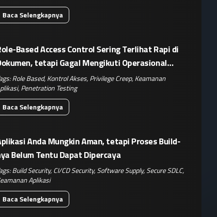
Baca Selengkapnya
ole-Based Access Control Sering Terlihat Rapi di
Dokumen, tetapi Gagal Mengikuti Operasional
Nyata
ags:
Role Based
,
Kontrol Akses
,
Privilege Creep
,
Keamanan
plikasi
,
Penetration Testing
Baca Selengkapnya
plikasi Anda Mungkin Aman, tetapi Proses Build-
nya Belum Tentu Dapat Dipercaya
ags:
Build Security
,
CI/CD Security
,
Software Supply
,
Secure SDLC
,
eamanan Aplikasi
Baca Selengkapnya