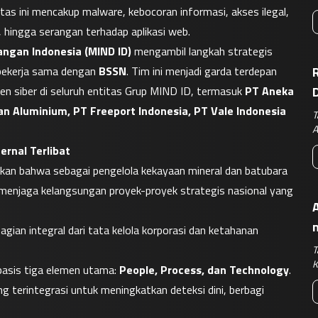
tas ini mencakup malware, kebocoran informasi, akses ilegal, 
, hingga serangan terhadap aplikasi web.
ngan Indonesia (MIND ID)
 mengambil langkah strategis 
bekerja sama dengan 
BSSN
. Tim ini menjadi garda terdepan 
R
 siber di seluruh entitas Grup MIND ID, termasuk 
PT Aneka 
 Aluminium, PT Freeport Indonesia, PT Vale Indonesia 
T
A
ernal Terlibat
kan bahwa sebagai pengelola kekayaan mineral dan batubara 
enjaga kelangsungan proyek-proyek strategis nasional yang 
A
gian integral dari tata kelola korporasi dan ketahanan 
T
K
asis tiga elemen utama: 
People, Process, dan Technology
. 
 terintegrasi untuk meningkatkan deteksi dini, berbagi 