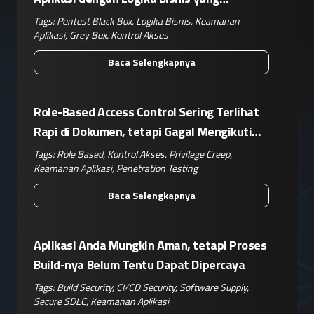
Kompleks
Tags:
Pentest Black Box
,
Logika Bisnis
,
Keamanan
Aplikasi
,
Grey Box
,
Kontrol Akses
Baca Selengkapnya
Role-Based Access Control Sering Terlihat
Rapi di Dokumen, tetapi Gagal Mengikuti
Operasional Nyata
Tags:
Role Based
,
Kontrol Akses
,
Privilege Creep
,
Keamanan Aplikasi
,
Penetration Testing
Baca Selengkapnya
Aplikasi Anda Mungkin Aman, tetapi Proses
Build-nya Belum Tentu Dapat Dipercaya
Tags:
Build Security
,
CI/CD Security
,
Software Supply
,
Secure SDLC
,
Keamanan Aplikasi