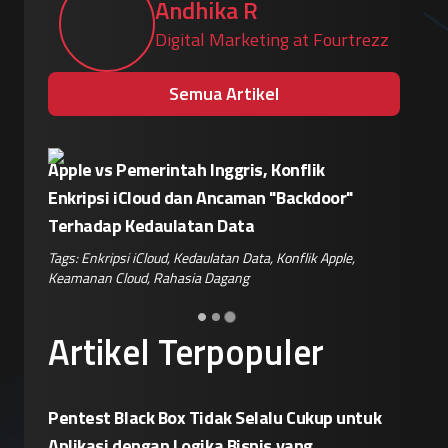
Andhika R
Digital Marketing at Fourtrezz
Semua Artikel
Eskalasi Perang Teknologi, China
Patroli 
or"
Siapkan Retaliasi Terhadap Kebijakan
Kampany
Pemblokiran Robot dan Inverter oleh AS
Jelang 
ple
,
Tags:
Perang Teknologi
,
Kebijakan AS
,
Retaliasi China
,
Tags:
Disin
Keamanan IoT
,
Risiko Pasok
Hoaks
,
Ris
Artikel Terpopuler
Pentest Black Box Tidak Selalu Cukup untuk
Aplikasi dengan Logika Bisnis yang