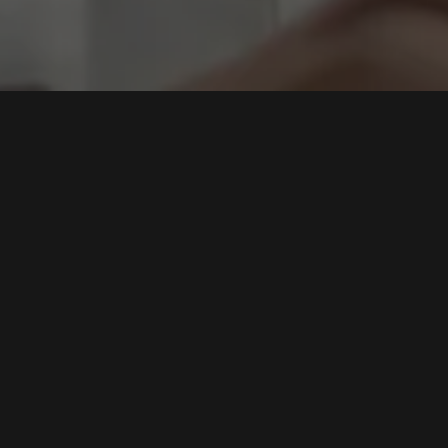
malang
h