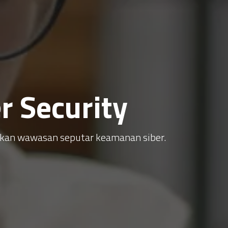
 Security
atkan wawasan seputar keamanan siber.