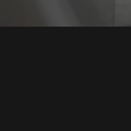
Tag:
Diskominfo Pe
Kebocoran Data Pemalang: Situs Resmi Pemerinta
Diretas, Ini Tanggapan dan Analisis Pakar
Tags:
Kebocoran Data
,
Pemkab Pemalang
,
Peretasan Website
,
Diskominfo Pemalang
,
UU PDP
Baca Selengkapnya