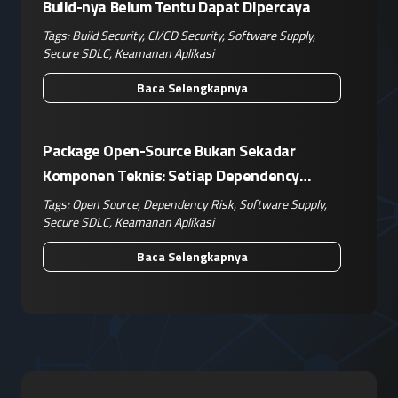
Build-nya Belum Tentu Dapat Dipercaya
Tags:
Build Security
,
CI/CD Security
,
Software Supply
,
Secure SDLC
,
Keamanan Aplikasi
Baca Selengkapnya
Package Open-Source Bukan Sekadar
Komponen Teknis: Setiap Dependency
Adalah Keputusan Risiko Bisnis
Tags:
Open Source
,
Dependency Risk
,
Software Supply
,
Secure SDLC
,
Keamanan Aplikasi
Baca Selengkapnya