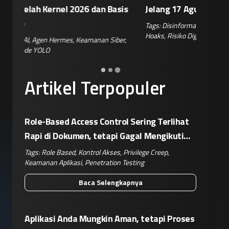
is
Jelang 17 Agustus
Terhada
Tags:
Disinformasi TikTok
,
Patroli Siber
,
Penanganan
Tags:
Enkri
Hoaks
,
Risiko Digital
,
Reputasi Merek
Keamanan 
er
,
Artikel Terpopuler
Role-Based Access Control Sering Terlihat
Rapi di Dokumen, tetapi Gagal Mengikuti
Operasional Nyata
Tags:
Role Based
,
Kontrol Akses
,
Privilege Creep
,
Keamanan Aplikasi
,
Penetration Testing
Baca Selengkapnya
Aplikasi Anda Mungkin Aman, tetapi Proses