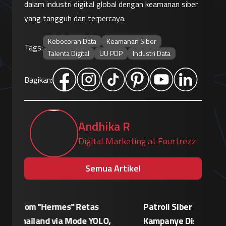
dalam industri digital global dengan keamanan siber 
yang tangguh dan terpercaya.
Kebocoran Data
Keamanan Siber
Tags:
Talenta Digital
UU PDP
Industri Data
Bagikan:
Andhika R
Digital Marketing at Fourtrezz
Semua Artikel
Patroli Siber Polda Metro Jaya Netralisir
Apple vs
Kampanye Disinformasi Hoaks di TikTok
Enkrips