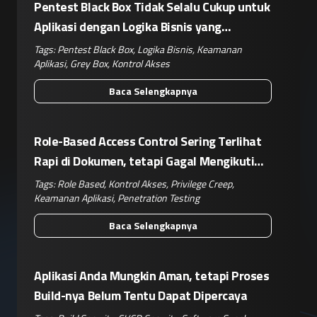
Pentest Black Box Tidak Selalu Cukup untuk
Aplikasi dengan Logika Bisnis yang
Kompleks
Tags:
Pentest Black Box
,
Logika Bisnis
,
Keamanan
Aplikasi
,
Grey Box
,
Kontrol Akses
Baca Selengkapnya
Role-Based Access Control Sering Terlihat
Rapi di Dokumen, tetapi Gagal Mengikuti
Operasional Nyata
Tags:
Role Based
,
Kontrol Akses
,
Privilege Creep
,
Keamanan Aplikasi
,
Penetration Testing
Baca Selengkapnya
Aplikasi Anda Mungkin Aman, tetapi Proses
Build-nya Belum Tentu Dapat Dipercaya