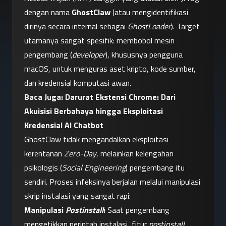
dengan nama 
GhostClaw
 (atau mengidentifikasi 
dirinya secara internal sebagai 
GhostLoader
). Target 
utamanya sangat spesifik: membobol mesin 
pengembang (
developer
), khususnya pengguna 
macOS, untuk menguras aset kripto, kode sumber, 
dan kredensial komputasi awan.
Baca Juga: 
Darurat Ekstensi Chrome: Dari 
Akuisisi Berbahaya hingga Eksploitasi 
Kredensial AI Chatbot
GhostClaw tidak mengandalkan eksploitasi 
kerentanan 
Zero-Day
, melainkan kelengahan 
psikologis (
Social Engineering
) pengembang itu 
sendiri. Proses infeksinya berjalan melalui manipulasi 
skrip instalasi yang sangat rapi:
Manipulasi 
Postinstall
:
 Saat pengembang 
mengetikkan perintah instalasi, fitur 
postinstall 