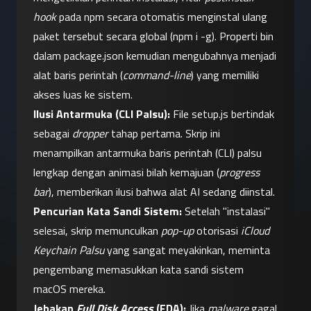
hook
 pada npm secara otomatis menginstal ulang 
paket tersebut secara global (npm i -g). Properti bin 
dalam package.json kemudian mengubahnya menjadi 
alat baris perintah (
command-line
) yang memiliki 
akses luas ke sistem.
Ilusi Antarmuka (CLI Palsu):
 File setup.js bertindak 
sebagai 
dropper
 tahap pertama. Skrip ini 
menampilkan antarmuka baris perintah (CLI) palsu 
lengkap dengan animasi bilah kemajuan (
progress 
bar
), memberikan ilusi bahwa alat AI sedang diinstal.
Pencurian Kata Sandi Sistem:
 Setelah "instalasi" 
selesai, skrip memunculkan 
pop-up
 otorisasi 
iCloud 
Keychain Palsu
 yang sangat meyakinkan, meminta 
pengembang memasukkan kata sandi sistem 
macOS mereka.
Jebakan 
Full Disk Access
 (FDA):
 Jika 
malware
 gagal 