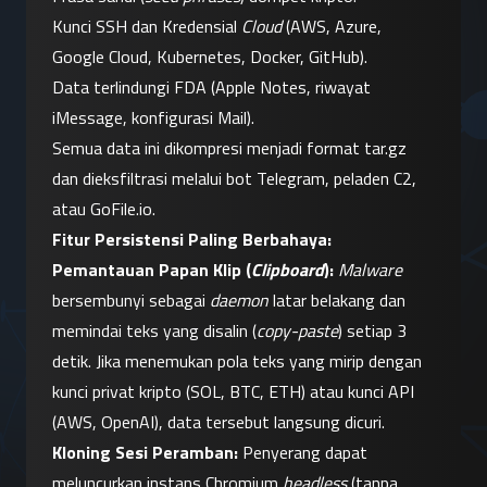
Kunci SSH dan Kredensial 
Cloud
 (AWS, Azure, 
Google Cloud, Kubernetes, Docker, GitHub).
Data terlindungi FDA (Apple Notes, riwayat 
iMessage, konfigurasi Mail).
Semua data ini dikompresi menjadi format tar.gz 
dan dieksfiltrasi melalui bot Telegram, peladen C2, 
atau GoFile.io.
Fitur Persistensi Paling Berbahaya:
Pemantauan Papan Klip (
Clipboard
):
Malware
bersembunyi sebagai 
daemon
 latar belakang dan 
memindai teks yang disalin (
copy-paste
) setiap 3 
detik. Jika menemukan pola teks yang mirip dengan 
kunci privat kripto (SOL, BTC, ETH) atau kunci API 
(AWS, OpenAI), data tersebut langsung dicuri.
Kloning Sesi Peramban:
 Penyerang dapat 
meluncurkan instans Chromium 
headless
 (tanpa 