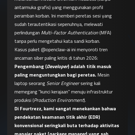
antarmuka grafis) yang menggunakan profil 
peramban korban. Ini memberi peretas sesi yang 
sudah terautentikasi sepenuhnya, melewati 
perlindungan 
Multi-Factor Authentication
 (MFA) 
tanpa perlu mengetahui kata sandi korban.
Kasus paket @openclaw-ai ini menyoroti tren 
ancaman siber paling kritis di tahun 2026: 
Pengembang (
Developer
) adalah titik masuk 
paling menguntungkan bagi peretas.
 Mesin 
laptop seorang 
Senior Engineer
 sering kali 
memegang "kunci kerajaan" menuju infrastruktur 
produksi (
Production Environment
).
Di Fourtrezz, kami sangat menekankan bahwa 
pendekatan keamanan titik akhir (EDR) 
konvensional seringkali buta terhadap aktivitas 
manajer paket (
package manager
) yang sah 