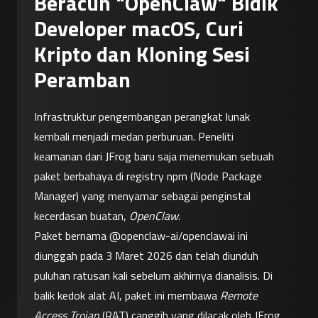
Beracun "OpenClaw" Bidik
Developer macOS, Curi
Kripto dan Kloning Sesi
Peramban
Infrastruktur pengembangan perangkat lunak 
kembali menjadi medan perburuan. Peneliti 
keamanan dari JFrog baru saja menemukan sebuah 
paket berbahaya di registry npm (Node Package 
Manager) yang menyamar sebagai penginstal 
kecerdasan buatan, 
OpenClaw
.
Paket bernama @openclaw-ai/openclawai ini 
diunggah pada 3 Maret 2026 dan telah diunduh 
puluhan ratusan kali sebelum akhirnya dianalisis. Di 
balik kedok alat AI, paket ini membawa 
Remote 
Access Trojan
 (RAT) canggih yang dilacak oleh JFrog 