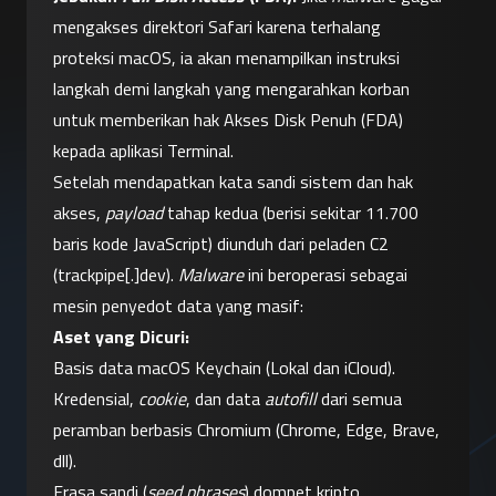
mengakses direktori Safari karena terhalang 
proteksi macOS, ia akan menampilkan instruksi 
langkah demi langkah yang mengarahkan korban 
untuk memberikan hak Akses Disk Penuh (FDA) 
kepada aplikasi Terminal.
Setelah mendapatkan kata sandi sistem dan hak 
akses, 
payload
 tahap kedua (berisi sekitar 11.700 
baris kode JavaScript) diunduh dari peladen C2 
(trackpipe[.]dev). 
Malware
 ini beroperasi sebagai 
mesin penyedot data yang masif:
Aset yang Dicuri:
Basis data macOS Keychain (Lokal dan iCloud).
Kredensial, 
cookie
, dan data 
autofill
 dari semua 
peramban berbasis Chromium (Chrome, Edge, Brave, 
dll).
Frasa sandi (
seed phrases
) dompet kripto.