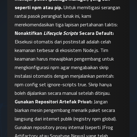
seperti npm atau pip.
 Untuk memitigasi serangan 
rantai pasok perangkat lunak ini, kami 
merekomendasikan tiga lapisan pertahanan taktis:
Nonaktifkan 
Lifecycle Scripts
 Secara Default:
Eksekusi otomatis dari postinstall adalah celah 
keamanan terbesar di ekosistem Node.js. Tim 
keamanan harus mewajibkan pengembang untuk 
mengkonfigurasi npm agar mengabaikan skrip 
instalasi otomatis dengan menjalankan perintah: 
npm config set ignore-scripts true. Skrip hanya 
boleh dijalankan secara manual setelah ditinjau.
Gunakan Repositori Artefak Privat:
 Jangan 
biarkan mesin pengembang menarik paket secara 
langsung dari internet publik (registry npm global). 
Gunakan repository proxy internal (seperti JFrog 
Artifactory atau Sonatype Nexus) yang telah 