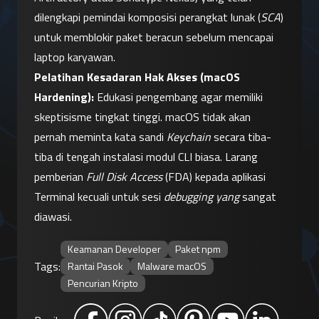
dilengkapi pemindai komposisi perangkat lunak (
SCA
) 
untuk memblokir paket beracun sebelum mencapai 
laptop karyawan.
Pelatihan Kesadaran Hak Akses (macOS 
Hardening):
 Edukasi pengembang agar memiliki 
skeptisisme tingkat tinggi. macOS tidak akan 
pernah meminta kata sandi 
Keychain
 secara tiba-
tiba di tengah instalasi modul CLI biasa. Larang 
pemberian 
Full Disk Access
 (FDA) kepada aplikasi 
Terminal kecuali untuk sesi 
debugging yang
 sangat 
diawasi.
Keamanan Developer
Paket npm
Tags:
Rantai Pasok
Malware macOS
Pencurian Kripto