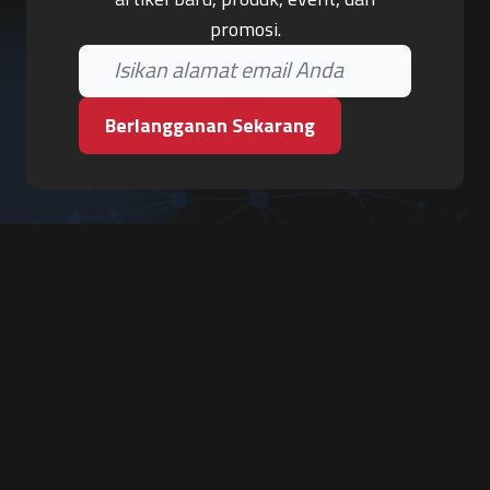
promosi.
Berlangganan Sekarang
PT. Tiga Pilar Keamanan
Grha Karya Jody - Lantai 3
Jl. Cempaka Baru No.09, Karang Asem, Condongcatur