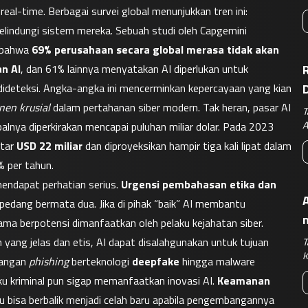
eal-time. Berbagai survei global menunjukkan tren ini: 
lindungi sistem mereka. Sebuah studi oleh Capgemini 
 bahwa 
69% perusahaan secara global merasa tidak akan 
n AI
, dan 61% lainnya menyatakan AI diperlukan untuk 
R
ideteksi. Angka-angka ini mencerminkan kepercayaan yang kian 
en krusial
 dalam pertahanan siber modern. Tak heran, pasar AI 
T
A
alnya diperkirakan mencapai puluhan miliar dolar. Pada 2023 
itar 
USD 22 miliar
 dan diproyeksikan hampir tiga kali lipat dalam 
% per tahun.
mendapat perhatian serius. 
Urgensi pembahasan etika dan 
A
pedang bermata dua. Jika di pihak “baik” AI membantu 
ma berpotensi dimanfaatkan oleh pelaku kejahatan siber. 
yang jelas dan etis, AI dapat disalahgunakan untuk tujuan 
T
K
angan 
phishing
 berteknologi 
deepfake
 hingga malware 
u kriminal pun sigap memanfaatkan inovasi AI. 
Keamanan 
 bisa berbalik menjadi celah baru apabila pengembangannya 