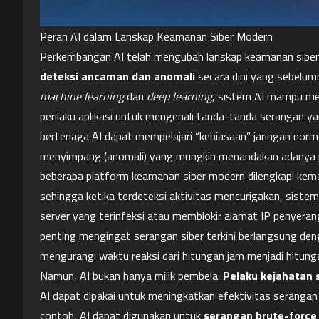
Peran AI dalam Lanskap Keamanan Siber Modern
Perkembangan AI telah mengubah lanskap keamanan siber s
deteksi ancaman dan anomali
machine learning
 dan 
deep learning
, sistem AI mampu meng
perilaku aplikasi untuk mengenali tanda-tanda serangan y
bertenaga AI dapat mempelajari “kebiasaan” jaringan norm
menyimpang (anomali) yang mungkin menandakan adanya pe
beberapa platform keamanan siber modern dilengkapi ke
sehingga ketika terdeteksi aktivitas mencurigakan, siste
server yang terinfeksi atau memblokir alamat IP penyerang
penting mengingat serangan siber terkini berlangsung de
mengurangi waktu reaksi dari hitungan jam menjadi hitunga
Namun, AI bukan hanya milik pembela. 
Pelaku kejahatan
AI dapat dipakai untuk meningkatkan efektivitas serangan 
contoh, AI dapat digunakan untuk 
serangan brute-force