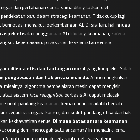
erangan dan pertahanan sama-sama ditingkatkan oleh 
pendekatan baru dalam strategi keamanan. Tidak cukup lagi 
erinovasi mengikuti perkembangan AI. Di sisi lain, hal ini juga 
 
aspek etis
 dari penggunaan AI di bidang keamanan, karena 
angkut kepercayaan, privasi, dan keselamatan semua 
agam 
dilema etis dan tantangan moral
 yang kompleks. Salah 
n pengawasan dan hak privasi individu
. AI memungkinkan 
 misalnya, algoritma pembelajaran mesin dapat menyisir 
, atau sistem 
face recognition
 berbasis AI dapat melacak 
ari sudut pandang keamanan, kemampuan ini adalah berkah – 
 terjadi serangan. Namun, dari sudut pandang etika dan hak 
an kekhawatiran serius. 
Di mana batas antara keamanan 
yak orang demi mencegah satu ancaman? Ini menjadi dilema 
n AI untuk memonitor aktivitas internet warga demi 