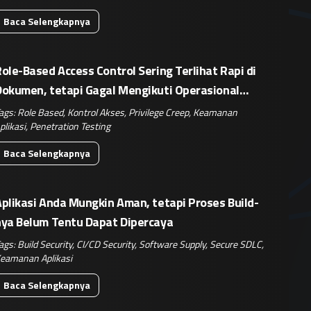
Baca Selengkapnya
ole-Based Access Control Sering Terlihat Rapi di
Dokumen, tetapi Gagal Mengikuti Operasional
Nyata
ags:
Role Based
,
Kontrol Akses
,
Privilege Creep
,
Keamanan
plikasi
,
Penetration Testing
Baca Selengkapnya
plikasi Anda Mungkin Aman, tetapi Proses Build-
nya Belum Tentu Dapat Dipercaya
ags:
Build Security
,
CI/CD Security
,
Software Supply
,
Secure SDLC
,
eamanan Aplikasi
Baca Selengkapnya