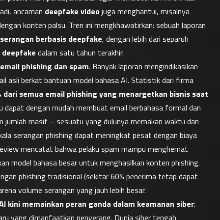
tadi, ancaman 
deepfake video
 juga menghantui, misalnya 
ngan konten palsu. Tren ini mengkhawatirkan: sebuah laporan 
n serangan berbasis deepfake
, dengan lebih dari separuh 
 
deepfake
 dalam satu tahun terakhir.
 email phishing dan spam
. Banyak laporan mengindikasikan 
il asli berkat bantuan model bahasa AI. Statistik dari firma 
 dari semua email phishing yang menargetkan bisnis saat 
aku dapat dengan mudah membuat email berbahasa formal dan 
am jumlah masif – sesuatu yang dulunya memakan waktu dan 
 skala serangan phishing dapat meningkat pesat dengan biaya 
ss Review mencatat bahwa pelaku spam mampu menghemat 
n model bahasa besar untuk menghasilkan konten phishing. 
ngan phishing tradisional (sekitar 60% penerima tetap dapat 
rena volume serangan yang jauh lebih besar.
AI kini memainkan peran ganda dalam keamanan siber
: 
ru yang dimanfaatkan penyerang. Dunia siber tengah 