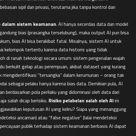
ebasan sipil dan privasi, terutama jika tanpa kontrol dan 
me dalam sistem keamanan
. AI hanya secerdas data dan model 
gandung bias (prasangka terselubung), maka output AI pun bisa 
m, bias AI bisa berakibat fatal. Misalnya, sistem AI untuk 
i kelompok tertentu karena data historis yang tidak 
toh di ranah teknologi secara umum: sistem pengenalan wajah 
vidu berkulit gelap atau perempuan, akibat dataset yang kurang 
k mengidentifikasi “tersangka” dalam kerumunan – orang tak 
ndai sebagai pelaku hanya karena bias data. Demikian pula, AI 
n berdasarkan pola perilaku yang didominasi oleh data dari 
ja salah dicap berisiko. 
Risiko pelabelan salah oleh AI
 ini 
jawabkan keputusan AI yang keliru? Siapa yang menanggung 
deteksi ancaman) atau “false negative” (lalai mendeteksi 
ercayaan publik terhadap sistem keamanan berbasis AI dapat 