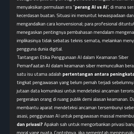
menyaksikan permulaan era “
perang AI vs AI
”, di mana s
kecerdasan buatan. Situasi ini menuntut kewaspadaan dan 
mengandalkan cara konvensional; para profesional dituntut b
menegaskan pentingnya pembahasan mendalam mengenai
implikasinya tidak sebatas teknis semata, melainkan meny
pengguna dunia digital.
Tantangan Etika Penggunaan AI dalam Keamanan Siber
Pemanfaatan AI dalam keamanan siber memunculkan ber
satu isu utama adalah 
pertentangan antara peningkata
tingkat pengawasan yang belum pernah terjadi sebelumnya:
jutaan data komunikasi untuk mendeteksi ancaman teroris
pergerakan orang di ruang publik demi alasan keamanan. D
membantu aparat mendeteksi ancaman tersembunyi sebelum
asasi, penggunaan AI untuk pengawasan massal menimbulk
dan privasi?
 Apakah sah untuk mengorbankan privasi ban
moral yang nyata. Contohnya, jika pemerintah menggunaka