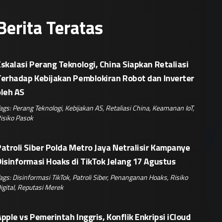
Berita Teratas
skalasi Perang Teknologi, China Siapkan Retaliasi
Terhadap Kebijakan Pemblokiran Robot dan Inverter
oleh AS
ags:
Perang Teknologi
,
Kebijakan AS
,
Retaliasi China
,
Keamanan IoT
,
isiko Pasok
atroli Siber Polda Metro Jaya Netralisir Kampanye
isinformasi Hoaks di TikTok Jelang 17 Agustus
ags:
Disinformasi TikTok
,
Patroli Siber
,
Penanganan Hoaks
,
Risiko
igital
,
Reputasi Merek
pple vs Pemerintah Inggris, Konflik Enkripsi iCloud