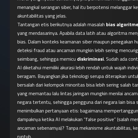
menangkal serangan siber, hal itu berpotensi melanggar keb
akuntabilitas yang jelas.
Tantangan etis berikutnya adalah masalah 
bias algorit
yang mendasarinya. Apabila data latih atau algoritma men
bias. Dalam konteks keamanan siber maupun penegakan huku
deteksi fraud atau ancaman mungkin lebih sering mencuriga
seimbang, sehingga memicu 
diskriminasi
. Sudah ada con
AI diketahui memiliki akurasi lebih rendah untuk wajah indi
beragam. Bayangkan jika teknologi serupa diterapkan untu
bersalah dari kelompok minoritas bisa lebih sering salah ta
yang memantau lalu lintas jaringan mungkin menilai ancama
negara tertentu, sehingga pengguna dari negara lain bisa sa
menimbulkan pertanyaan etis: bagaimana mempertanggung
dampaknya ketika AI melakukan “false positive” (salah men
ancaman sebenarnya)? Tanpa mekanisme akuntabilitas, kep
runtuh.