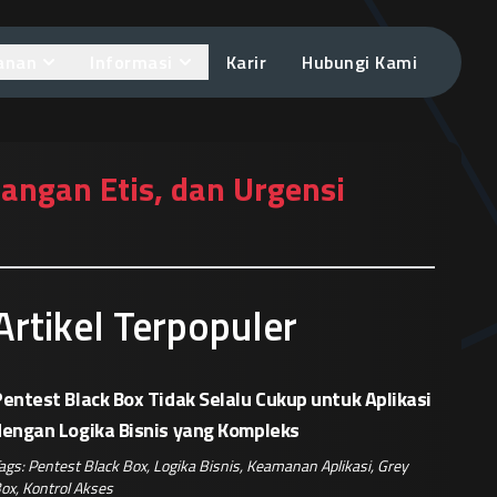
anan
Informasi
Karir
Hubungi Kami
angan Etis, dan Urgensi
Artikel Terpopuler
entest Black Box Tidak Selalu Cukup untuk Aplikasi
dengan Logika Bisnis yang Kompleks
ags:
Pentest Black Box
,
Logika Bisnis
,
Keamanan Aplikasi
,
Grey
ox
,
Kontrol Akses