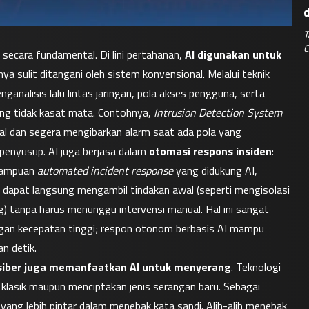
T
C
ecara fundamental. Di lini pertahanan, 
AI digunakan untuk 
 secara dini yang sebelumnya sulit ditangani oleh sistem konvensional. Melalui teknik 
analisis lalu lintas jaringan, pola akses pengguna, serta 
ang tidak kasat mata. Contohnya, 
Intrusion Detection System
al dan segera mengibarkan alarm saat ada pola yang 
nyusup. AI juga berjasa dalam 
otomasi respons insiden
: 
mampuan 
automated incident response
 yang didukung AI, 
m dapat langsung mengambil tindakan awal (seperti mengisolasi 
) tanpa harus menunggu intervensi manual. Hal ini sangat 
ngan kecepatan tinggi; respon otonom berbasis AI mampu 
n detik.
 siber juga memanfaatkan AI untuk menyerang
. Teknologi 
klasik maupun menciptakan jenis serangan baru. Sebagai 
 yang lebih pintar dalam menebak kata sandi. Alih-alih menebak 