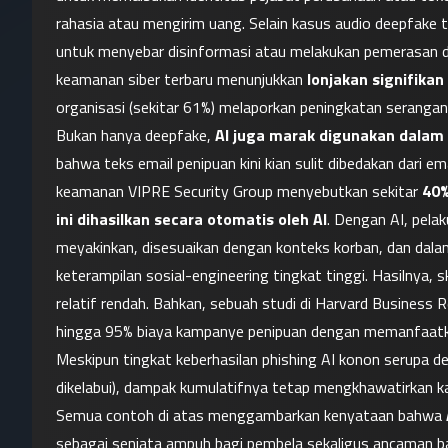
rahasia atau mengirim uang. Selain kasus audio deepfake 
untuk menyebar disinformasi atau melakukan pemerasan de
keamanan siber terbaru menunjukkan 
lonjakan signifika
organisasi (sekitar 61%) melaporkan peningkatan serangan
Bukan hanya deepfake, 
AI juga marak digunakan dalam
bahwa teks email penipuan kini kian sulit dibedakan dari ema
keamanan VIPRE Security Group menyebutkan sekitar 
40%
ini dihasilkan secara otomatis oleh AI
. Dengan AI, pel
meyakinkan, disesuaikan dengan konteks korban, dan dal
keterampilan sosial-engineering tingkat tinggi. Hasilnya,
relatif rendah. Bahkan, sebuah studi di Harvard Busine
hingga 95% biaya kampanye penipuan dengan memanfaatka
Meskipun tingkat keberhasilan phishing AI konon serupa de
dikelabui), dampak kumulatifnya tetap mengkhawatirkan ka
Semua contoh di atas menggambarkan kenyataan bahwa 
sebagai senjata ampuh bagi pembela sekaligus ancaman ba