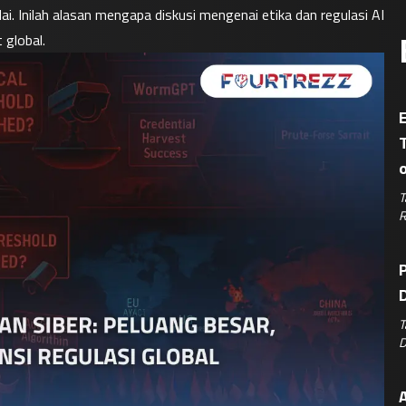
. Inilah alasan mengapa diskusi mengenai etika dan regulasi AI 
 global.
E
T
R
P
D
T
D
A