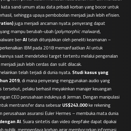
 kata sandi umum atau data pribadi korban yang bocor untuk 
memperkirakan kombinasi kata sandi yang lebih mungkin berhasil, sehingga upaya pembobolan menjadi jauh lebih efisien. 
ation)
 juga menjadi ancaman nyata: penyerang dapat 
yang mampu berubah-ubah (
polymorphic malware
), 
malware ber-
AI
 telah ditunjukkan oleh peneliti keamanan – 
iperkenalkan IBM pada 2018 memanfaatkan AI untuk 
nnya saat mendeteksi target tertentu melalui pengenalan 
njadi jauh lebih cerdas dan sulit dilacak.
elainkan telah terjadi di dunia nyata. 
Studi kasus yang 
ahun 2019
, di mana penyerang menggunakan audio yang 
s tersebut, pelaku berhasil meyakinkan manajer keuangan 
engan CEO perusahaan induknya di Jerman. Dengan manipulasi 
ntuk mentransfer dana sebesar 
US$243.000
 ke rekening 
 dan perusahaan asuransi Euler Hermes – membuka mata dunia 
 dengan AI
. Suara sintetis dan video deepfake dapat dipakai 
oh publik, memperdaya korban agar membocorkan informasi 