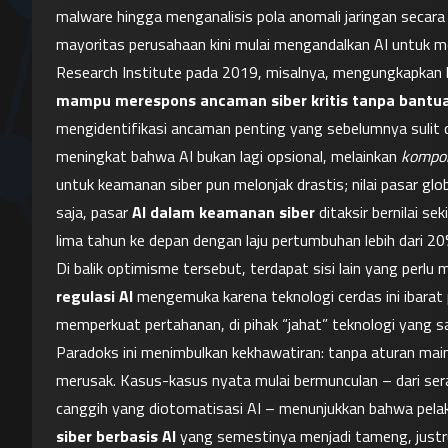
malware hingga menganalisis pola anomali jaringan secara r
mayoritas perusahaan kini mulai mengandalkan AI untuk me
Research Institute pada 2019, misalnya, mengungkapkan
mampu merespons ancaman siber kritis tanpa bantua
mengidentifikasi ancaman penting yang sebelumnya sulit d
meningkat bahwa AI bukan lagi opsional, melainkan 
kompon
untuk keamanan siber pun melonjak drastis; nilai pasar glob
saja, pasar 
AI dalam keamanan siber
 ditaksir bernilai sek
lima tahun ke depan dengan laju pertumbuhan lebih dari 20
Di balik optimisme tersebut, terdapat sisi lain yang perlu 
regulasi AI
 mengemuka karena teknologi cerdas ini ibarat 
memperkuat pertahanan, di pihak “jahat” teknologi yang sa
Paradoks ini menimbulkan kekhawatiran: tanpa aturan main 
merusak. Kasus-kasus nyata mulai bermunculan – dari ser
canggih yang diotomatisasi AI – menunjukkan bahwa pelak
siber berbasis AI
 yang semestinya menjadi tameng, justru