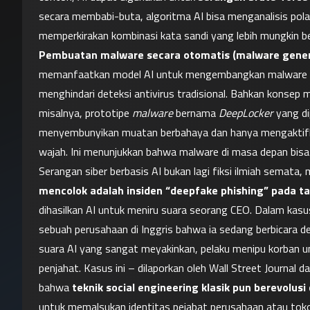
secara membabi-buta, algoritma AI bisa menganalisis pola
Pembuatan malware secara otomatis (malware gener
memanfaatkan model AI untuk mengembangkan malware 
menghindari deteksi antivirus tradisional. Bahkan konsep 
misalnya, prototipe 
malware
 bernama 
DeepLocker
 yang d
menyembunyikan muatan berbahaya dan hanya mengaktifka
wajah. Ini menunjukkan bahwa malware di masa depan bisa me
Serangan siber berbasis AI bukan lagi fiksi ilmiah semata, m
mencolok adalah insiden “deepfake phishing” pada t
dihasilkan AI untuk meniru suara seorang CEO. Dalam kasu
sebuah perusahaan di Inggris bahwa ia sedang berbicara d
suara AI yang sangat meyakinkan, pelaku menipu korban u
penjahat. Kasus ini – dilaporkan oleh Wall Street Journal
bahwa 
teknik social engineering klasik pun berevolusi
untuk memalsukan identitas pejabat perusahaan atau tok