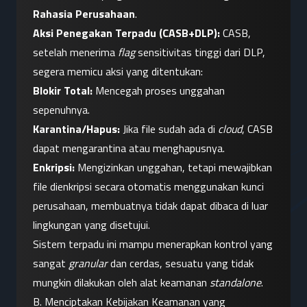
Rahasia Perusahaan
.
Aksi Penegakan Terpadu (CASB+DLP):
 CASB, 
setelah menerima 
flag
 sensitivitas tinggi dari DLP, 
segera memicu aksi yang ditentukan:
Blokir Total:
 Mencegah proses unggahan 
sepenuhnya.
Karantina/Hapus:
 Jika file sudah ada di 
cloud
, CASB 
dapat mengarantina atau menghapusnya.
Enkripsi:
 Mengizinkan unggahan, tetapi mewajibkan 
file dienkripsi secara otomatis menggunakan kunci 
perusahaan, membuatnya tidak dapat dibaca di luar 
lingkungan yang disetujui.
Sistem terpadu ini mampu menerapkan kontrol yang 
sangat 
granular
 dan cerdas, sesuatu yang tidak 
mungkin dilakukan oleh alat keamanan 
standalone
.
B. Menciptakan Kebijakan Keamanan yang 