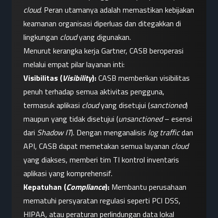
cloud
. Peran utamanya adalah memastikan kebijakan 
keamanan organisasi diperluas dan ditegakkan di 
lingkungan 
cloud
 yang digunakan.
Menurut kerangka kerja Gartner, CASB beroperasi 
melalui empat pilar layanan inti:
Visibilitas (
Visibility
):
 CASB memberikan visibilitas 
penuh terhadap semua aktivitas pengguna, 
termasuk aplikasi 
cloud
 yang disetujui (
sanctioned
) 
maupun yang tidak disetujui (
unsanctioned
 – esensi 
dari 
Shadow IT
). Dengan menganalisis 
log traffic
 dan 
API, CASB dapat memetakan semua layanan 
cloud
yang diakses, memberi tim TI kontrol inventaris 
aplikasi yang komprehensif.
Kepatuhan (
Compliance
):
 Membantu perusahaan 
mematuhi persyaratan regulasi seperti PCI DSS, 
HIPAA, atau peraturan perlindungan data lokal 