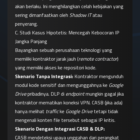
akan berlaku. Ini menghilangkan celah kebijakan yang 
sering dimanfaatkan oleh 
Shadow IT
 atau 
penyerang.
C. Studi Kasus Hipotetis: Mencegah Kebocoran IP 
Jangka Panjang
Bayangkan sebuah perusahaan teknologi yang 
memiliki kontraktor jarak jauh (
remote contractor
) 
yang memiliki akses ke repositori kode.
Skenario Tanpa Integrasi:
 Kontraktor mengunduh 
modul kode sensitif dan mengunggahnya ke 
Google 
Drive
 pribadinya. DLP di 
endpoint
 mungkin gagal jika 
kontraktor mematikan koneksi VPN. CASB (jika ada) 
hanya melihat 
traffic
 ke 
Google Drive
 tetapi tidak 
mengenali konten file tersebut sebagai IP kritis.
Skenario Dengan Integrasi CASB & DLP:
CASB mendeteksi upaya unggahan dari perangkat 