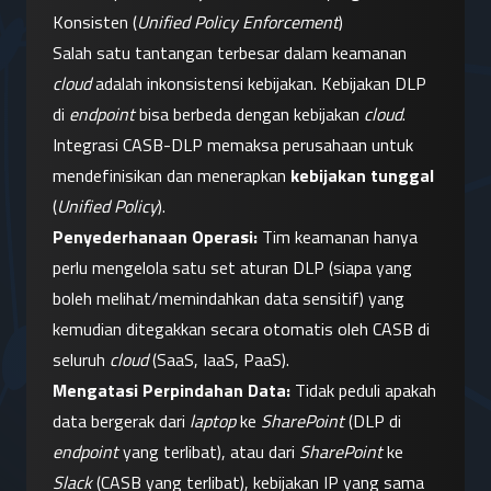
Konsisten (
Unified Policy Enforcement
)
Salah satu tantangan terbesar dalam keamanan 
cloud
 adalah inkonsistensi kebijakan. Kebijakan DLP 
di 
endpoint
 bisa berbeda dengan kebijakan 
cloud
. 
Integrasi CASB-DLP memaksa perusahaan untuk 
mendefinisikan dan menerapkan 
kebijakan tunggal
(
Unified Policy
).
Penyederhanaan Operasi:
 Tim keamanan hanya 
perlu mengelola satu set aturan DLP (siapa yang 
boleh melihat/memindahkan data sensitif) yang 
kemudian ditegakkan secara otomatis oleh CASB di 
seluruh 
cloud
 (SaaS, IaaS, PaaS).
Mengatasi Perpindahan Data:
 Tidak peduli apakah 
data bergerak dari 
laptop
 ke 
SharePoint
 (DLP di 
endpoint
 yang terlibat), atau dari 
SharePoint
 ke 
Slack
 (CASB yang terlibat), kebijakan IP yang sama 