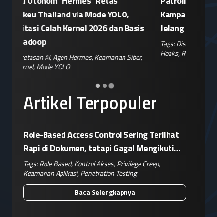
o Jaya Netralisir
Apple vs Pemerintah Inggris, Konflik
Hoaks di TikTok
Enkripsi iCloud dan Ancaman "Backdoo
Terhadap Kedaulatan Data
li Siber
,
Penanganan
Tags:
Enkripsi iCloud
,
Kedaulatan Data
,
Konflik App
 Merek
Keamanan Cloud
,
Rahasia Dagang
Artikel Terpopuler
Role-Based Access Control Sering Terlihat
Rapi di Dokumen, tetapi Gagal Mengikuti
Operasional Nyata
Tags:
Role Based
,
Kontrol Akses
,
Privilege Creep
,
Keamanan Aplikasi
,
Penetration Testing
Baca Selengkapnya