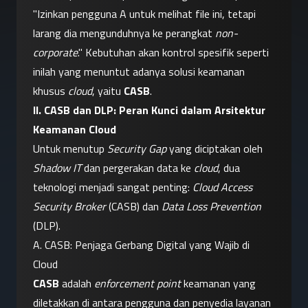
"Izinkan pengguna A untuk melihat file ini, tetapi 
larang dia mengunduhnya ke perangkat 
non-
corporate
." Kebutuhan akan kontrol spesifik seperti 
inilah yang menuntut adanya solusi keamanan 
khusus 
cloud
, yaitu 
CASB
.
II. CASB dan DLP: Peran Kunci dalam Arsitektur 
Keamanan Cloud
Untuk menutup 
Security Gap
 yang diciptakan oleh 
Shadow IT
 dan pergerakan data ke 
cloud
, dua 
teknologi menjadi sangat penting: 
Cloud Access 
Security Broker
 (CASB) dan 
Data Loss Prevention
(DLP).
A. CASB: Penjaga Gerbang Digital yang Wajib di 
Cloud
CASB
 adalah 
enforcement point
 keamanan yang 
diletakkan di antara pengguna dan penyedia layanan 