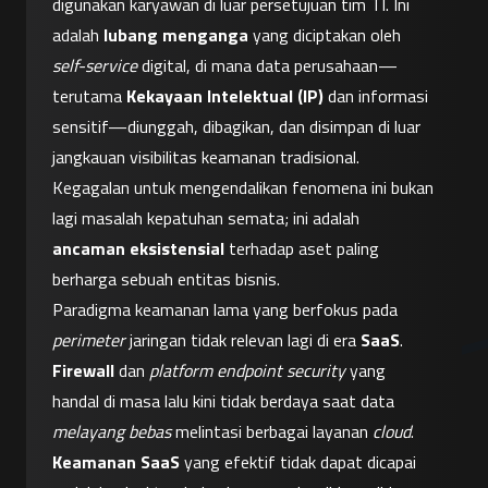
digunakan karyawan di luar persetujuan tim TI. Ini 
adalah 
lubang menganga
 yang diciptakan oleh 
self-service
 digital, di mana data perusahaan—
terutama 
Kekayaan Intelektual (IP)
 dan informasi 
sensitif—diunggah, dibagikan, dan disimpan di luar 
jangkauan visibilitas keamanan tradisional. 
Kegagalan untuk mengendalikan fenomena ini bukan 
lagi masalah kepatuhan semata; ini adalah 
ancaman eksistensial
 terhadap aset paling 
berharga sebuah entitas bisnis.
Paradigma keamanan lama yang berfokus pada 
perimeter
 jaringan tidak relevan lagi di era 
SaaS
. 
Firewall
 dan 
platform endpoint security
 yang 
handal di masa lalu kini tidak berdaya saat data 
melayang bebas
 melintasi berbagai layanan 
cloud
. 
Keamanan SaaS
 yang efektif tidak dapat dicapai 