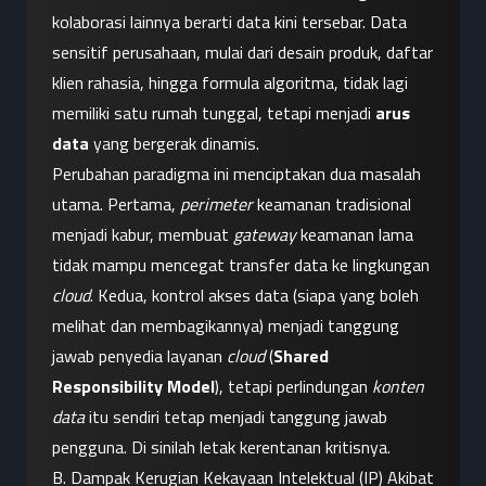
kolaborasi lainnya berarti data kini tersebar. Data 
sensitif perusahaan, mulai dari desain produk, daftar 
klien rahasia, hingga formula algoritma, tidak lagi 
memiliki satu rumah tunggal, tetapi menjadi 
arus 
data
 yang bergerak dinamis.
Perubahan paradigma ini menciptakan dua masalah 
utama. Pertama, 
perimeter
 keamanan tradisional 
menjadi kabur, membuat 
gateway
 keamanan lama 
tidak mampu mencegat transfer data ke lingkungan 
cloud
. Kedua, kontrol akses data (siapa yang boleh 
melihat dan membagikannya) menjadi tanggung 
jawab penyedia layanan 
cloud
 (
Shared 
Responsibility Model
), tetapi perlindungan 
konten 
data
 itu sendiri tetap menjadi tanggung jawab 
pengguna. Di sinilah letak kerentanan kritisnya.
B. Dampak Kerugian Kekayaan Intelektual (IP) Akibat 