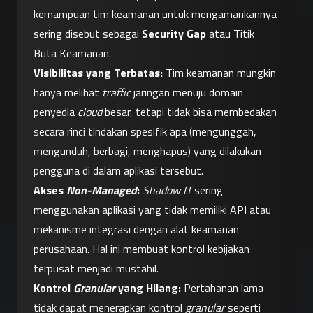
kemampuan tim keamanan untuk mengamankannya 
sering disebut sebagai 
Security Gap
 atau Titik 
Buta Keamanan.
Visibilitas yang Terbatas:
 Tim keamanan mungkin 
hanya melihat 
traffic
 jaringan menuju domain 
penyedia 
cloud
 besar, tetapi tidak bisa membedakan 
secara rinci tindakan spesifik apa (mengunggah, 
mengunduh, berbagi, menghapus) yang dilakukan 
pengguna di dalam aplikasi tersebut.
Akses 
Non-Managed
:
Shadow IT
 sering 
menggunakan aplikasi yang tidak memiliki API atau 
mekanisme integrasi dengan alat keamanan 
perusahaan. Hal ini membuat kontrol kebijakan 
terpusat menjadi mustahil.
Kontrol 
Granular
 yang Hilang:
 Pertahanan lama 
tidak dapat menerapkan kontrol 
granular
 seperti 