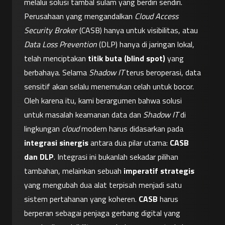
melalui solusi tambal sulam yang berdiri sendiri. 
Perusahaan yang mengandalkan 
Cloud Access 
Security Broker
 (CASB) hanya untuk visibilitas, atau 
Data Loss Prevention
 (DLP) hanya di jaringan lokal, 
telah menciptakan 
titik buta (blind spot)
 yang 
berbahaya. Selama 
Shadow IT
 terus beroperasi, data 
sensitif akan selalu menemukan celah untuk bocor.
Oleh karena itu, kami berargumen bahwa solusi 
untuk masalah keamanan data dan 
Shadow IT
 di 
lingkungan 
cloud
 modern harus didasarkan pada 
integrasi sinergis
 antara dua pilar utama: 
CASB 
dan DLP
. Integrasi ini bukanlah sekadar pilihan 
tambahan, melainkan sebuah 
imperatif strategis
yang mengubah dua alat terpisah menjadi satu 
sistem pertahanan yang koheren. 
CASB
 harus 
berperan sebagai penjaga gerbang digital yang 