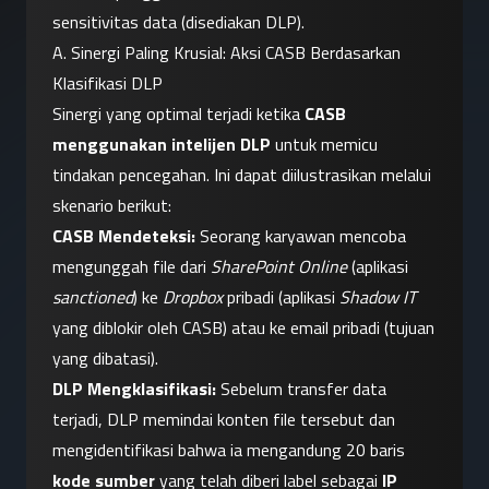
sensitivitas data (disediakan DLP).
A. Sinergi Paling Krusial: Aksi CASB Berdasarkan 
Klasifikasi DLP
Sinergi yang optimal terjadi ketika 
CASB 
menggunakan intelijen DLP
 untuk memicu 
tindakan pencegahan. Ini dapat diilustrasikan melalui 
skenario berikut:
CASB Mendeteksi:
 Seorang karyawan mencoba 
mengunggah file dari 
SharePoint Online
 (aplikasi 
sanctioned
) ke 
Dropbox
 pribadi (aplikasi 
Shadow IT
yang diblokir oleh CASB) atau ke email pribadi (tujuan 
yang dibatasi).
DLP Mengklasifikasi:
 Sebelum transfer data 
terjadi, DLP memindai konten file tersebut dan 
mengidentifikasi bahwa ia mengandung 20 baris 
kode sumber
 yang telah diberi label sebagai 
IP 