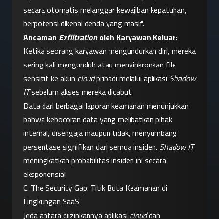
secara otomatis melanggar kewajiban kepatuhan, 
berpotensi dikenai denda yang masif.
Ancaman 
Exfiltration
 oleh Karyawan Keluar:
Ketika seorang karyawan mengundurkan diri, mereka 
sering kali mengunduh atau menyinkronkan file 
sensitif ke akun 
cloud
 pribadi melalui aplikasi 
Shadow 
IT
 sebelum akses mereka dicabut.
Data dari berbagai laporan keamanan menunjukkan 
bahwa kebocoran data yang melibatkan pihak 
internal, disengaja maupun tidak, menyumbang 
persentase signifikan dari semua insiden. 
Shadow IT
meningkatkan probabilitas insiden ini secara 
eksponensial.
C. The Security Gap: Titik Buta Keamanan di 
Lingkungan SaaS
Jeda antara diizinkannya aplikasi 
cloud
 dan 