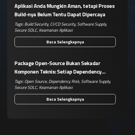
Aplikasi Anda Mungkin Aman, tetapi Proses
Build-nya Belum Tentu Dapat Dipercaya
Tags:
Build Security
,
CI/CD Security
,
Software Supply
,
Secure SDLC
,
Keamanan Aplikasi
Baca Selengkapnya
Package Open-Source Bukan Sekadar
Komponen Teknis: Setiap Dependency
Adalah Keputusan Risiko Bisnis
Tags:
Open Source
,
Dependency Risk
,
Software Supply
,
Secure SDLC
,
Keamanan Aplikasi
Baca Selengkapnya