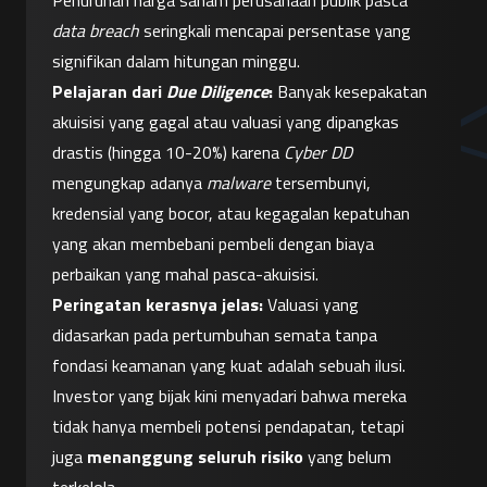
Penurunan harga saham perusahaan publik pasca 
data breach
 seringkali mencapai persentase yang 
signifikan dalam hitungan minggu.
Pelajaran dari 
Due Diligence
:
 Banyak kesepakatan 
akuisisi yang gagal atau valuasi yang dipangkas 
drastis (hingga 10-20%) karena 
Cyber DD
mengungkap adanya 
malware
 tersembunyi, 
kredensial yang bocor, atau kegagalan kepatuhan 
yang akan membebani pembeli dengan biaya 
perbaikan yang mahal pasca-akuisisi.
Peringatan kerasnya jelas:
 Valuasi yang 
didasarkan pada pertumbuhan semata tanpa 
fondasi keamanan yang kuat adalah sebuah ilusi. 
Investor yang bijak kini menyadari bahwa mereka 
tidak hanya membeli potensi pendapatan, tetapi 
juga 
menanggung seluruh risiko
 yang belum 