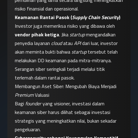
pemulihan yang lama secara langsung meningkatkan 
risiko finansial dan operasional.
Keamanan Rantai Pasok (
Supply Chain Security
)
Investor juga memeriksa risiko yang dibawa oleh 
vendor pihak ketiga
. Jika 
startup
 mengandalkan 
penyedia layanan 
cloud
 atau 
API
 dari luar, investor 
akan meminta bukti bahwa 
startup
 tersebut telah 
melakukan DD keamanan pada mitra-mitranya. 
Serangan siber seringkali terjadi melalui titik 
terlemah dalam rantai pasok.
Membangun Aset Siber: Mengubah Biaya Menjadi 
Premium
 Valuasi
Bagi 
founder
 yang visioner, investasi dalam 
keamanan siber harus dilihat sebagai investasi 
strategis yang meningkatkan nilai, bukan sekadar 
pengeluaran.