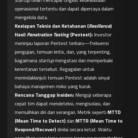
startup
 telah mencapai tingkat kedewasaan 
operasional tertentu dan dapat dipercaya dalam 
mengelola data.
Kesiapan Teknis dan Ketahanan (
Resilience
)
Hasil 
Penetration Testing
 (Pentest):
 Investor 
meninjau laporan Pentest terbaru—frekuensi 
pengujian, temuan kritis, dan, yang terpenting, 
bagaimana 
startup
 mengatasi dan memperbaiki 
kerentanan tersebut. Kegagalan untuk 
menindaklanjuti temuan Pentest adalah sinyal 
bahaya manajemen risiko yang buruk.
Rencana Tanggap Insiden:
 Menguji seberapa 
cepat tim dapat mendeteksi, mengisolasi, dan 
memulihkan diri dari serangan. Metrik seperti 
MTTD 
(Mean Time to Detect)
 dan 
MTTR (Mean Time to 
Respond/Recover)
 dinilai secara ketat. Waktu 