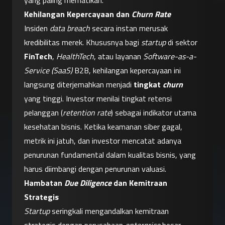
yang paling mematikan.
Kehilangan Kepercayaan dan 
Churn Rate
Insiden 
data breach
 secara instan merusak 
kredibilitas merek. Khususnya bagi 
startup
 di sektor 
FinTech
, 
HealthTech
, atau layanan 
Software-as-a-
Service (SaaS)
 B2B, kehilangan kepercayaan ini 
langsung diterjemahkan menjadi 
tingkat 
churn
yang tinggi. Investor menilai tingkat retensi 
pelanggan (
retention rate
) sebagai indikator utama 
kesehatan bisnis. Ketika keamanan siber gagal, 
metrik ini jatuh, dan investor mencatat adanya 
penurunan fundamental dalam kualitas bisnis, yang 
harus diimbangi dengan penurunan valuasi.
Hambatan 
Due Diligence
 dan Kemitraan 
Strategis
Startup
 seringkali mengandalkan kemitraan 