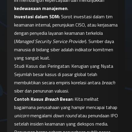
ini membangun kepercayaan dan menunjukkan 
kedewasaan manajemen
.
Investasi dalam SDM:
 Sorot investasi dalam tim 
keamanan internal, penunjukan CISO, atau kerjasama 
dengan penyedia layanan keamanan terkelola 
(
Managed Security Service Provider
). Sumber daya 
manusia di bidang siber adalah indikator komitmen 
yang sangat kuat.
Studi Kasus dan Peringatan: Kerugian yang Nyata
Sejumlah besar kasus di pasar global telah 
membuktikan secara empiris korelasi antara 
breach
siber dan penurunan valuasi.
Contoh Kasus 
Breach
 Besar:
 Kita melihat 
bagaimana perusahaan yang hampir mencapai tahap 
unicorn
 mengalami 
down round
 atau penundaan IPO 
setelah insiden keamanan yang diekspos media. 