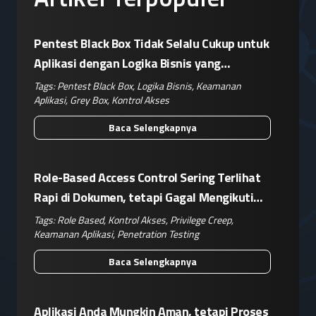
Pentest Black Box Tidak Selalu Cukup untuk
Aplikasi dengan Logika Bisnis yang
Kompleks
Tags:
Pentest Black Box
,
Logika Bisnis
,
Keamanan
Aplikasi
,
Grey Box
,
Kontrol Akses
Baca Selengkapnya
Role-Based Access Control Sering Terlihat
Rapi di Dokumen, tetapi Gagal Mengikuti
Operasional Nyata
Tags:
Role Based
,
Kontrol Akses
,
Privilege Creep
,
Keamanan Aplikasi
,
Penetration Testing
Baca Selengkapnya
Aplikasi Anda Mungkin Aman, tetapi Proses