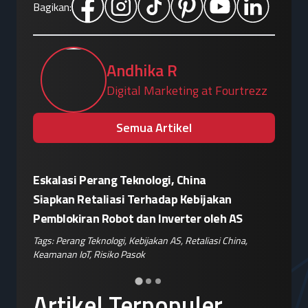
Bagikan:
Andhika R
Digital Marketing at Fourtrezz
Semua Artikel
Eskalasi Perang Teknologi, China
Patroli 
or"
Siapkan Retaliasi Terhadap Kebijakan
Kampany
Pemblokiran Robot dan Inverter oleh AS
Jelang 
ple
,
Tags:
Perang Teknologi
,
Kebijakan AS
,
Retaliasi China
,
Tags:
Disin
Keamanan IoT
,
Risiko Pasok
Hoaks
,
Ris
Artikel Terpopuler