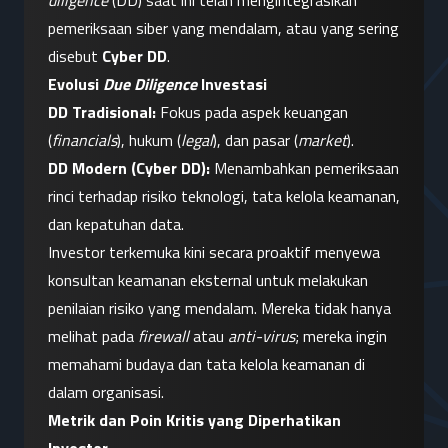
diligence
 (DD) saat ini telah mengintegrasikan 
pemeriksaan siber yang mendalam, atau yang sering 
disebut 
Cyber DD
.
Evolusi 
Due Diligence
 Investasi
DD Tradisional:
 Fokus pada aspek keuangan 
(
financials
), hukum (
legal
), dan pasar (
market
).
DD Modern (Cyber DD):
 Menambahkan pemeriksaan 
rinci terhadap risiko teknologi, tata kelola keamanan, 
dan kepatuhan data.
Investor terkemuka kini secara proaktif menyewa 
konsultan keamanan eksternal untuk melakukan 
penilaian risiko yang mendalam. Mereka tidak hanya 
melihat pada 
firewall
 atau 
anti-virus
; mereka ingin 
memahami budaya dan tata kelola keamanan di 
dalam organisasi.
Metrik dan Poin Kritis yang Diperhatikan 