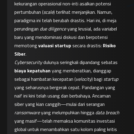
kekurangan operasional non-inti asalkan potensi 
pertumbuhan (
scale
) terlihat menjanjikan. Namun, 
paradigma ini telah berubah drastis. Hari ini, di meja 
perundingan 
due diligence
 yang krusial, ada variabel 
baru yang mendominasi diskusi dan berpotensi 
memotong 
valuasi startup
 secara drastis: 
Risiko 
Siber
.
Cybersecurity
 dulunya seringkali dipandang sebatas 
biaya kepatuhan
 yang memberatkan, dianggap 
sebagai hambatan kecepatan (
velocity
) bagi 
startup
yang seharusnya bergerak cepat. Pandangan yang 
naif ini kini telah usang dan berbahaya. Ancaman 
siber yang kian canggih—mulai dari serangan 
ransomware
 yang melumpuhkan hingga 
data breach
yang masif—telah memaksa komunitas investasi 
global untuk menambahkan satu kolom paling kritis 