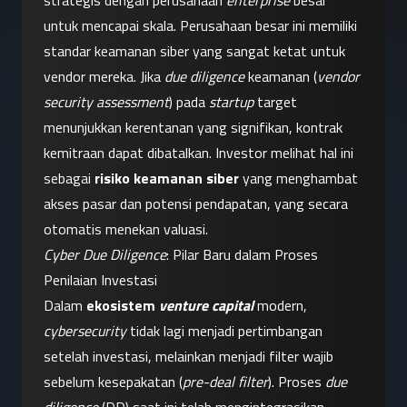
strategis dengan perusahaan 
enterprise
 besar 
untuk mencapai skala. Perusahaan besar ini memiliki 
standar keamanan siber yang sangat ketat untuk 
vendor mereka. Jika 
due diligence
 keamanan (
vendor 
security assessment
) pada 
startup
 target 
menunjukkan kerentanan yang signifikan, kontrak 
kemitraan dapat dibatalkan. Investor melihat hal ini 
sebagai 
risiko keamanan siber
 yang menghambat 
akses pasar dan potensi pendapatan, yang secara 
otomatis menekan valuasi.
Cyber Due Diligence
: Pilar Baru dalam Proses 
Penilaian Investasi
Dalam 
ekosistem 
venture capital
 modern, 
cybersecurity
 tidak lagi menjadi pertimbangan 
setelah investasi, melainkan menjadi filter wajib 
sebelum kesepakatan (
pre-deal filter
). Proses 
due 