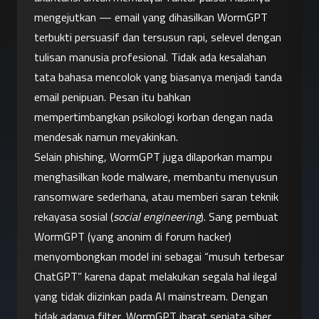
mengejutkan — email yang dihasilkan WormGPT 
terbukti persuasif dan tersusun rapi, selevel dengan 
tulisan manusia profesional. Tidak ada kesalahan 
tata bahasa mencolok yang biasanya menjadi tanda 
email penipuan. Pesan itu bahkan 
mempertimbangkan psikologi korban dengan nada 
mendesak namun meyakinkan.
Selain phishing, WormGPT juga dilaporkan mampu 
menghasilkan kode malware, membantu menyusun 
ransomware sederhana, atau memberi saran teknik 
rekayasa sosial (
social engineering
). Sang pembuat 
WormGPT (yang anonim di forum hacker) 
menyombongkan model ini sebagai “musuh terbesar 
ChatGPT” karena dapat melakukan segala hal ilegal 
yang tidak diizinkan pada AI mainstream. Dengan 
tidak adanya filter, WormGPT ibarat senjata siber 