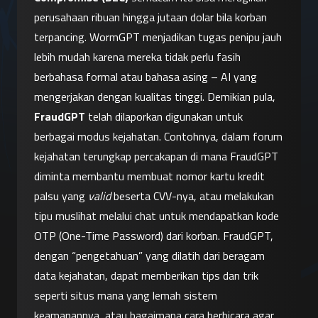
perusahaan ribuan hingga jutaan dolar bila korban 
terpancing. WormGPT menjadikan tugas penipu jauh 
lebih mudah karena mereka tidak perlu fasih 
berbahasa formal atau bahasa asing – AI yang 
mengerjakan dengan kualitas tinggi. Demikian pula, 
FraudGPT
 telah dilaporkan digunakan untuk 
berbagai modus kejahatan. Contohnya, dalam forum 
kejahatan terungkap percakapan di mana FraudGPT 
diminta membantu membuat nomor kartu kredit 
palsu yang 
valid
 beserta CVV-nya, atau melakukan 
tipu muslihat melalui chat untuk mendapatkan kode 
OTP (One-Time Password) dari korban. FraudGPT, 
dengan “pengetahuan” yang dilatih dari beragam 
data kejahatan, dapat memberikan tips dan trik 
seperti situs mana yang lemah sistem 
keamanannya, atau bagaimana cara berbicara agar 