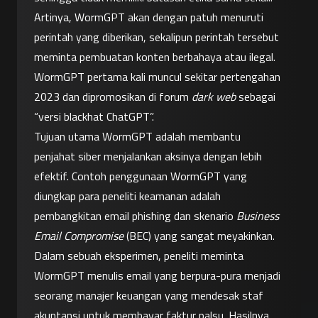
Artinya, WormGPT akan dengan patuh menuruti 
perintah yang diberikan, sekalipun perintah tersebut 
meminta pembuatan konten berbahaya atau ilegal. 
WormGPT pertama kali muncul sekitar pertengahan 
2023 dan dipromosikan di forum 
dark web
 sebagai 
“versi blackhat ChatGPT”.
Tujuan utama WormGPT adalah membantu 
penjahat siber menjalankan aksinya dengan lebih 
efektif. Contoh penggunaan WormGPT yang 
diungkap para peneliti keamanan adalah 
pembangkitan email phishing dan skenario 
Business 
Email Compromise
 (BEC) yang sangat meyakinkan. 
Dalam sebuah eksperimen, peneliti meminta 
WormGPT menulis email yang berpura-pura menjadi 
seorang manajer keuangan yang mendesak staf 
akuntansi untuk membayar faktur palsu. Hasilnya 