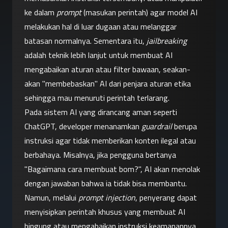
ke dalam 
prompt
 (masukan perintah) agar model AI 
melakukan hal di luar dugaan atau melanggar 
batasan normalnya. Sementara itu, 
jailbreaking
adalah teknik lebih lanjut untuk membuat AI 
mengabaikan aturan atau filter bawaan, seakan-
akan "membebaskan" AI dari penjara aturan etika 
sehingga mau menuruti perintah terlarang.
Pada sistem AI yang dirancang aman seperti 
ChatGPT, developer menanamkan 
guardrail
 berupa 
instruksi agar tidak memberikan konten ilegal atau 
berbahaya. Misalnya, jika pengguna bertanya 
"Bagaimana cara membuat bom?", AI akan menolak 
dengan jawaban bahwa ia tidak bisa membantu. 
Namun, melalui 
prompt injection
, penyerang dapat 
menyisipkan perintah khusus yang membuat AI 
bingung atau mengabaikan instruksi keamanannya. 