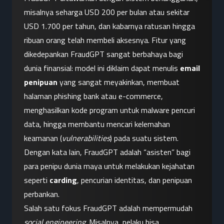
misalnya seharga USD 200 per bulan atau sekitar 
USD 1.700 per tahun, dan kabarnya ratusan hingga 
ribuan orang telah membeli aksesnya. Fitur yang 
dikedepankan FraudGPT sangat berbahaya bagi 
dunia finansial: model ini diklaim dapat menulis 
email 
penipuan
 yang sangat meyakinkan, membuat 
halaman phishing bank atau e-commerce, 
menghasilkan kode program untuk malware pencuri 
data, hingga membantu mencari kelemahan 
keamanan (
vulnerabilities
) pada suatu sistem. 
Dengan kata lain, FraudGPT adalah “asisten” bagi 
para penipu dunia maya untuk melakukan kejahatan 
seperti 
carding
, pencurian identitas, dan penipuan 
perbankan.
Salah satu fokus FraudGPT adalah mempermudah 
social engineering
. Misalnya, pelaku bisa 