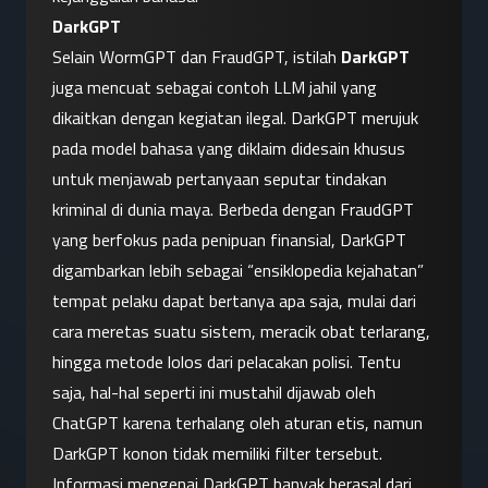
DarkGPT
Selain WormGPT dan FraudGPT, istilah 
DarkGPT
juga mencuat sebagai contoh LLM jahil yang 
dikaitkan dengan kegiatan ilegal. DarkGPT merujuk 
pada model bahasa yang diklaim didesain khusus 
untuk menjawab pertanyaan seputar tindakan 
kriminal di dunia maya. Berbeda dengan FraudGPT 
yang berfokus pada penipuan finansial, DarkGPT 
digambarkan lebih sebagai “ensiklopedia kejahatan” 
tempat pelaku dapat bertanya apa saja, mulai dari 
cara meretas suatu sistem, meracik obat terlarang, 
hingga metode lolos dari pelacakan polisi. Tentu 
saja, hal-hal seperti ini mustahil dijawab oleh 
ChatGPT karena terhalang oleh aturan etis, namun 
DarkGPT konon tidak memiliki filter tersebut.
Informasi mengenai DarkGPT banyak berasal dari 