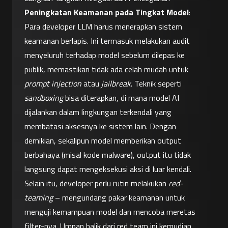
Peningkatan Keamanan pada Tingkat Model
: 
Para developer LLM harus menerapkan sistem 
keamanan berlapis. Ini termasuk melakukan audit 
menyeluruh terhadap model sebelum dilepas ke 
publik, memastikan tidak ada celah mudah untuk 
prompt injection
 atau 
jailbreak
. Teknik seperti 
sandboxing
 bisa diterapkan, di mana model AI 
dijalankan dalam lingkungan terkendali yang 
membatasi aksesnya ke sistem lain. Dengan 
demikian, sekalipun model memberikan output 
berbahaya (misal kode malware), output itu tidak 
langsung dapat mengeksekusi aksi di luar kendali. 
Selain itu, developer perlu rutin melakukan 
red-
teaming
 – mengundang pakar keamanan untuk 
menguji kemampuan model dan mencoba meretas 
filter-nya. Umpan balik dari red team ini kemudian 