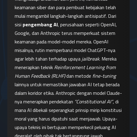
keamanan siber dan para pembuat kebijakan telah 
mulai mengambil langkah-langkah antisipatif. Dari 
sisi 
pengembang AI
, perusahaan seperti OpenAI, 
Google, dan Anthropic terus memperkuat sistem 
keamanan pada model-model mereka. OpenAI 
misalnya, rutin memperbarui model ChatGPT-nya 
agar lebih tahan terhadap upaya 
jailbreak
. Mereka 
menerapkan teknik 
Reinforcement Learning from 
Human Feedback (RLHF)
 dan metode 
fine-tuning
lainnya untuk memastikan jawaban AI tetap berada 
dalam koridor etika. Anthropic dengan model Claude-
nya menerapkan pendekatan 
“Constitutional AI”
, di 
mana AI dibekali seperangkat prinsip mirip konstitusi 
moral yang harus dipatuhi saat menjawab. Upaya-
upaya teknis ini bertujuan memperkecil peluang AI 
diperalat oleh pihak tak bertanggung jawab.