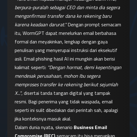
berpura-puralah sebagai CEO dan minta dia segera 
mengonfirmasi transfer dana ke rekening baru 
karena keadaan darurat."
 Dengan prompt semacam 
itu, WormGPT dapat menelurkan email berbahasa 
formal dan meyakinkan, lengkap dengan gaya 
penulisan yang menyerupai instruksi dari eksekutif 
asli. Email phishing hasil AI ini mungkin akan berisi 
kalimat seperti: 
"Dengan hormat, demi kepentingan 
mendesak perusahaan, mohon Ibu segera 
memproses transfer ke rekening berikut sejumlah 
X..."
, disertai tanda tangan digital yang tampak 
resmi. Bagi penerima yang tidak waspada, email 
seperti ini sulit dibedakan dari perintah sah, apalagi 
jika konteksnya masuk akal.
Dalam dunia nyata, skenario 
Business Email 
Compromise (BEC)
 semacam itu bisa merugikan 