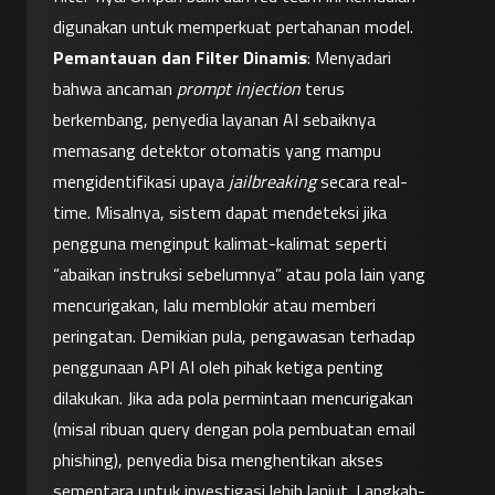
digunakan untuk memperkuat pertahanan model.
Pemantauan dan Filter Dinamis
: Menyadari 
bahwa ancaman 
prompt injection
 terus 
berkembang, penyedia layanan AI sebaiknya 
memasang detektor otomatis yang mampu 
mengidentifikasi upaya 
jailbreaking
 secara real-
time. Misalnya, sistem dapat mendeteksi jika 
pengguna menginput kalimat-kalimat seperti 
“abaikan instruksi sebelumnya” atau pola lain yang 
mencurigakan, lalu memblokir atau memberi 
peringatan. Demikian pula, pengawasan terhadap 
penggunaan API AI oleh pihak ketiga penting 
dilakukan. Jika ada pola permintaan mencurigakan 
(misal ribuan query dengan pola pembuatan email 
phishing), penyedia bisa menghentikan akses 
sementara untuk investigasi lebih lanjut. Langkah-