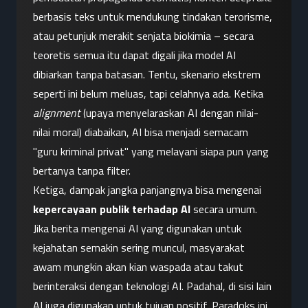
berbasis teks untuk mendukung tindakan terorisme, 
atau petunjuk merakit senjata biokimia – secara 
teoretis semua itu dapat digali jika model AI 
dibiarkan tanpa batasan. Tentu, skenario ekstrem 
seperti ini belum meluas, tapi celahnya ada. Ketika 
alignment
 (upaya menyelaraskan AI dengan nilai-
nilai moral) diabaikan, AI bisa menjadi semacam 
"guru kriminal privat" yang melayani siapa pun yang 
bertanya tanpa filter.
Ketiga, dampak jangka panjangnya bisa mengenai 
kepercayaan publik terhadap AI
 secara umum. 
Jika berita mengenai AI yang digunakan untuk 
kejahatan semakin sering muncul, masyarakat 
awam mungkin akan kian waspada atau takut 
berinteraksi dengan teknologi AI. Padahal, di sisi lain 
AI juga digunakan untuk tujuan positif. Paradoks ini 