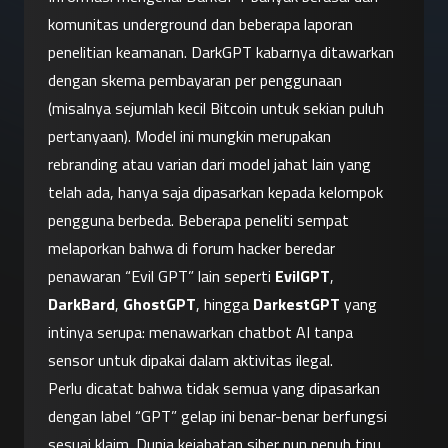
komunitas underground dan beberapa laporan 
penelitian keamanan. DarkGPT kabarnya ditawarkan 
dengan skema pembayaran per penggunaan 
(misalnya sejumlah kecil Bitcoin untuk sekian puluh 
pertanyaan). Model ini mungkin merupakan 
rebranding atau varian dari model jahat lain yang 
telah ada, hanya saja dipasarkan kepada kelompok 
pengguna berbeda. Beberapa peneliti sempat 
melaporkan bahwa di forum hacker beredar 
penawaran “Evil GPT” lain seperti 
EvilGPT
, 
DarkBard
, 
GhostGPT
, hingga 
DarkestGPT
 yang 
intinya serupa: menawarkan chatbot AI tanpa 
sensor untuk dipakai dalam aktivitas ilegal.
Perlu dicatat bahwa tidak semua yang dipasarkan 
dengan label “GPT” gelap ini benar-benar berfungsi 
sesuai klaim. Dunia kejahatan siber pun penuh tipu 