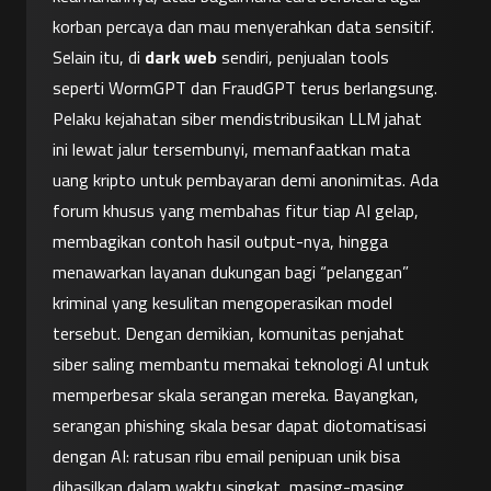
korban percaya dan mau menyerahkan data sensitif.
Selain itu, di 
dark web
 sendiri, penjualan tools 
seperti WormGPT dan FraudGPT terus berlangsung. 
Pelaku kejahatan siber mendistribusikan LLM jahat 
ini lewat jalur tersembunyi, memanfaatkan mata 
uang kripto untuk pembayaran demi anonimitas. Ada 
forum khusus yang membahas fitur tiap AI gelap, 
membagikan contoh hasil output-nya, hingga 
menawarkan layanan dukungan bagi “pelanggan” 
kriminal yang kesulitan mengoperasikan model 
tersebut. Dengan demikian, komunitas penjahat 
siber saling membantu memakai teknologi AI untuk 
memperbesar skala serangan mereka. Bayangkan, 
serangan phishing skala besar dapat diotomatisasi 
dengan AI: ratusan ribu email penipuan unik bisa 
dihasilkan dalam waktu singkat, masing-masing 