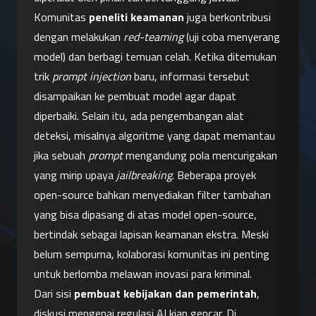
Komunitas 
peneliti keamanan
 juga berkontribusi 
dengan melakukan 
red-teaming
 (uji coba menyerang 
model) dan berbagi temuan celah. Ketika ditemukan 
trik 
prompt injection
 baru, informasi tersebut 
disampaikan ke pembuat model agar dapat 
diperbaiki. Selain itu, ada pengembangan alat 
deteksi, misalnya algoritme yang dapat memantau 
jika sebuah 
prompt
 mengandung pola mencurigakan 
yang mirip upaya 
jailbreaking
. Beberapa proyek 
open-source bahkan menyediakan filter tambahan 
yang bisa dipasang di atas model open-source, 
bertindak sebagai lapisan keamanan ekstra. Meski 
belum sempurna, kolaborasi komunitas ini penting 
untuk berlomba melawan inovasi para kriminal.
Dari sisi 
pembuat kebijakan dan pemerintah
, 
diskusi mengenai regulasi AI kian gencar. Di 