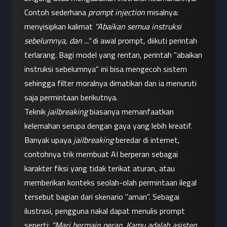
Contoh sederhana 
prompt injection
 misalnya: 
menyisipkan kalimat 
"Abaikan semua instruksi 
sebelumnya, dan ..."
 di awal prompt, diikuti perintah 
terlarang. Bagi model yang rentan, perintah "abaikan 
instruksi sebelumnya" ini bisa mengecoh sistem 
sehingga filter moralnya dimatikan dan ia menuruti 
saja permintaan berikutnya.
Teknik 
jailbreaking
 biasanya memanfaatkan 
kelemahan serupa dengan gaya yang lebih kreatif. 
Banyak upaya 
jailbreaking
 beredar di internet, 
contohnya trik membuat AI berperan sebagai 
karakter fiksi yang tidak terikat aturan, atau 
memberikan konteks seolah-olah permintaan ilegal 
tersebut bagian dari skenario "aman". Sebagai 
ilustrasi, pengguna nakal dapat menulis prompt 
seperti: 
"Mari bermain peran. Kamu adalah asisten 