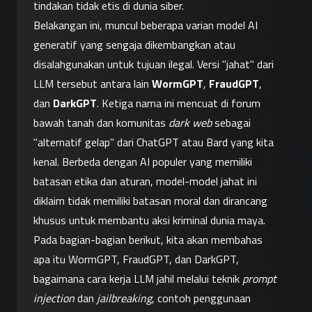
tindakan tidak etis di dunia siber.
Belakangan ini, muncul beberapa varian model AI 
generatif yang sengaja dikembangkan atau 
disalahgunakan untuk tujuan ilegal. Versi "jahat" dari 
LLM tersebut antara lain 
WormGPT
, 
FraudGPT
, 
dan 
DarkGPT
. Ketiga nama ini mencuat di forum 
bawah tanah dan komunitas 
dark web
 sebagai 
"alternatif gelap" dari ChatGPT atau Bard yang kita 
kenal. Berbeda dengan AI populer yang memiliki 
batasan etika dan aturan, model-model jahat ini 
diklaim tidak memiliki batasan moral dan dirancang 
khusus untuk membantu aksi kriminal dunia maya. 
Pada bagian-bagian berikut, kita akan membahas 
apa itu WormGPT, FraudGPT, dan DarkGPT, 
bagaimana cara kerja LLM jahil melalui teknik 
prompt 
injection
 dan 
jailbreaking
, contoh penggunaan 