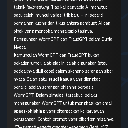
teknik 
jailbreaking
. Tiap kali penyedia AI menutup 
satu celah, muncul variasi trik baru – ini seperti 
permainan kucing dan tikus antara pembuat AI dan 
pihak yang mencoba mengeksploitasinya.
Penggunaan WormGPT dan FraudGPT dalam Dunia 
Nyata
Kemunculan WormGPT dan FraudGPT bukan 
sekadar rumor; alat-alat ini telah digunakan (atau 
setidaknya diuji coba) dalam skenario serangan siber 
nyata. Salah satu 
studi kasus
 yang diangkat 
peneliti adalah serangan phishing berbasis 
WormGPT. Dalam simulasi tersebut, pelaku 
menggunakan WormGPT untuk menghasilkan email 
spear-phishing
 yang ditargetkan ke karyawan 
perusahaan. Contoh prompt yang diberikan misalnya: 
"Tulis email kepada manajer keuangan Bank XYZ, 