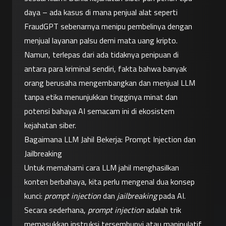
daya – ada kasus di mana penjual alat seperti 
FraudGPT sebenarnya menipu pembelinya dengan 
menjual layanan palsu demi mata uang kripto. 
Namun, terlepas dari ada tidaknya penipuan di 
antara para kriminal sendiri, fakta bahwa banyak 
orang berusaha mengembangkan dan menjual LLM 
tanpa etika menunjukkan tingginya minat dan 
potensi bahaya AI semacam ini di ekosistem 
kejahatan siber.
Bagaimana LLM Jahil Bekerja: Prompt Injection dan 
Jailbreaking
Untuk memahami cara LLM jahil menghasilkan 
konten berbahaya, kita perlu mengenal dua konsep 
kunci: 
prompt injection
 dan 
jailbreaking
 pada AI. 
Secara sederhana, 
prompt injection
 adalah trik 
memasukkan instruksi tersembunyi atau manipulatif 