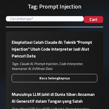
Tag:
Prompt Injection
Cari
Eksploitasi Celah Claude AI: Teknik "Prompt
Injection" Ubah Code Interpreter Jadi Alat
Pencuri Data
Tags:
Claude AI
,
Prompt Injection
,
Code Interpreter
,
Keamanan AI
,
Exfiltrasi Data
Baca Selengkapnya
Munculnya LLM Jahil di Dunia Siber: Ancaman
AI Generatif dalam Tangan yang Salah
Tags:
WormGPT
,
FraudGPT
,
LLM Jahil
,
Prompt Injection
,