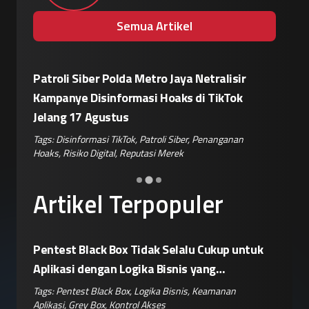
Semua Artikel
Patroli Siber Polda Metro Jaya Netralisir
Apple vs
n
Kampanye Disinformasi Hoaks di TikTok
Enkrips
 AS
Jelang 17 Agustus
Terhada
hina
,
Tags:
Disinformasi TikTok
,
Patroli Siber
,
Penanganan
Tags:
Enkri
Hoaks
,
Risiko Digital
,
Reputasi Merek
Keamanan 
Artikel Terpopuler
Pentest Black Box Tidak Selalu Cukup untuk
Aplikasi dengan Logika Bisnis yang
Kompleks
Tags:
Pentest Black Box
,
Logika Bisnis
,
Keamanan
Aplikasi
,
Grey Box
,
Kontrol Akses