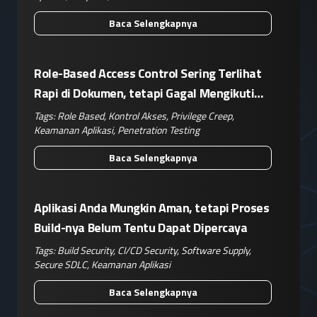
Baca Selengkapnya
Role-Based Access Control Sering Terlihat
Rapi di Dokumen, tetapi Gagal Mengikuti
Operasional Nyata
Tags:
Role Based
,
Kontrol Akses
,
Privilege Creep
,
Keamanan Aplikasi
,
Penetration Testing
Baca Selengkapnya
Aplikasi Anda Mungkin Aman, tetapi Proses
Build-nya Belum Tentu Dapat Dipercaya
Tags:
Build Security
,
CI/CD Security
,
Software Supply
,
Secure SDLC
,
Keamanan Aplikasi
Baca Selengkapnya