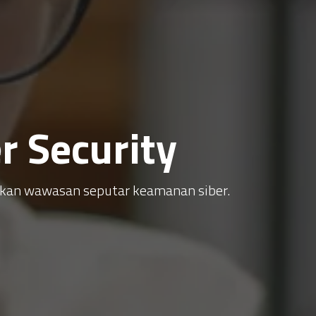
 Security
atkan wawasan seputar keamanan siber.