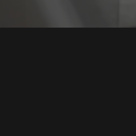
Tag:
Akun Google Tid
Demi Tingkatkan Keamanan Informasi, Google
Hapus Akun yang Lama Tidak Aktif
Tags:
perlindungan data pribadi
,
Keamanan Informasi
,
Akun Google
Tidak Aktif
,
Kebijakan penghapusan akun
,
Pengamanan akun onlin
Baca Selengkapnya