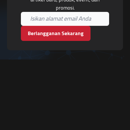
promosi.
Berlangganan Sekarang
PT. Tiga Pilar Keamanan
Grha Karya Jody - Lantai 3
Jl. Cempaka Baru No.09, Karang Asem, Condongcatur